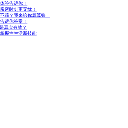
体验告诉你！
亲密时刻更无忧！
不菲？我来给你算算账！
告诉你答案！
还是真实有效？
掌握性生活新技能