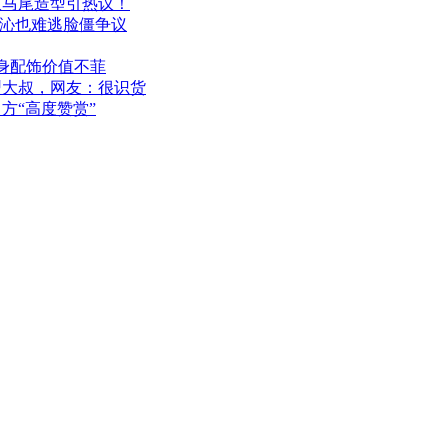
双马尾造型引热议！
李沁也难逃脸僵争议
身配饰价值不菲
型大叔，网友：很识货
方“高度赞赏”