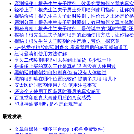
亲测揭秘！根先生兰夫子喷剂，效果究竟如何？我的真实
轻松上手！根先生兰夫子男士外用喷剂使用指南，让你的
揭秘价格！根先生兰夫子延时喷剂，性价比之王还是价格
亲测分享！根先生兰夫子延时喷剂，效果如何？真实体验
揭秘真相！根先生兰夫子喷剂，是传说中的“延时神器”
揭秘！根先生兰夫子延时喷剂的正确使用方法，让你轻松
揭秘！根先生兰夫子喷剂的生产地，带你一探究竟
key炫爱拍拍胶能延时多久 看看我用后的感受就知道了
纽诗曼喷剂使用方法讲解
享久二代喷剂哪里可以买到正品货 多少钱一瓶
拼多多上买的享久三代是真的吗 有没有人使用过
黑豹延时喷剂如何辨别真伪 有没有人体验过
黑豹喷剂喷在哪个位置比较好 提前多久喷 喷几下
安太医延时喷剂使用方法 使用注意事项
谈谈个人使用了冈岛延时膏后的真实感受
百臻堂印度真大膏使用后的真实感受
印度神油能用吗 是不是正规产品
最近发表
文章自媒体一键多平台app（必备免费软件）