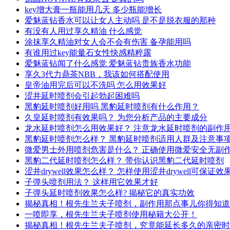
key增大膏一瓶能用几天 多少瓶能增长
爱魅蓝钻香水可以让女人主动吗 是不是脱衣服的那种
有没有人用过享久精油 什么感觉
涂抹享久精油对女人会不会有伤害 备孕能用吗
有谁用过key能量石女性快感精粹露
爱魅蓝钻闻了什么感觉 爱魅蓝钻贵族香水功能
享久3代力鼎茶NBB，我该如何搭配使用
皇帝油用完后可以不洗吗 怎么用效果好
涩井延时喷剂会引起勃起困难吗
黑豹延时喷剂好用吗 黑豹延时喷剂有什么作用？
久皇延时喷剂有效果吗？ 为您分析产品的主要成分
龙水延时喷剂怎么用效果好？ 注意龙水延时喷剂的副作
黑豹延时喷剂怎么样？ 黑豹延时喷剂适用人群及注意事
微爱男士外用喷剂危害是什么？ 正确使用微爱安全无副
黑豹二代延时喷剂怎么样？ 带你认识黑豹二代延时喷剂
涩井drywell效果怎么样？ 怎样使用涩井drywell可保证效
子弹头喷剂用法？ 这样用它效果才好
子弹头延时喷剂效果怎么样? 揭秘它的真实功效
揭秘真相！根先生兰夫子喷剂，副作用那点事儿你得知道
一喷即享，根先生兰夫子喷剂使用秘籍大公开！
揭秘真相！根先生兰夫子喷剂，究竟能延长多久的亲密时