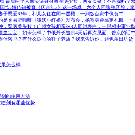
会场 最后两个人像笑话身材臃肿演少女，网友质疑：不害臊吗？
商帝国”涉嫌传销被查《庆余年2》这一场戏，六个人四张整容脸，
妻子恩爱63年，和儿女住在同一层楼，一到饭点家中像食堂
的是卖减肥咖啡《狐妖小红娘》发布会，杨幂身穿高定礼服，一
浮肿，疑医美失败！广州女孩相亲被3人同时表白，一眼相中事业
混血宝宝，如今怎样了中俄外长告别4天后再次见面，普京的话中
得信赖吗？有什么良心的鞋子老店？我来告诉你，避免莆田坑货
效果怎么样
时喷剂的使用方法
延时喷剂有哪些优势