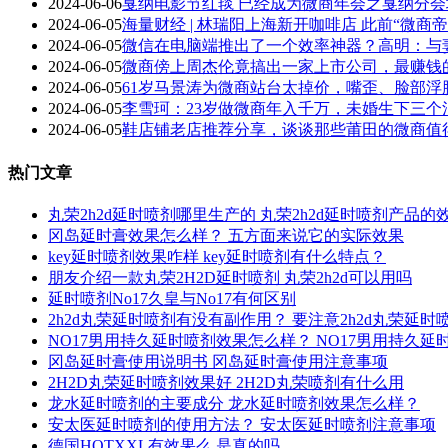
2024-06-06
戛纳电影节红毯 已经成为微商年会之戛纳分
2024-06-05
海量财经 | 林瑞阳上海新开咖啡店 此前“微
2024-06-05
微信在电脑端推出了一个效率神器？高明：与
2024-06-05
微商傍上周杰伦竟搞出一家上市公司，最赚钱
2024-06-05
61岁马景涛为微商站台太掉价，嘴歪、脸部
2024-06-05
李雪珂：23岁做微商年入千万，未婚生下三个
2024-06-05
鞋店铺老店推荐分享，谈谈那些莆田的微商值
热门文章
丸荣2h2d延时喷剂哪里生产的 丸荣2h2d延时喷剂产品的
冈岛延时膏效果怎么样？ 五方面来说它的实际效果
key延时喷剂效果咋样 key延时喷剂有什么特点？
朋友介绍一款丸荣2H2D延时喷剂 丸荣2h2d可以用吗
延时喷剂No17久皇与No17有何区别
2h2d丸荣延时喷剂有没有副作用？ 要注意2h2d丸荣延
NO17男用持久延时喷剂效果怎么样？ NO17男用持久
冈岛延时膏使用说明书 冈岛延时膏使用注意事项
2H2D丸荣延时喷剂效果好 2H2D丸荣喷剂有什么用
龙水延时喷剂的主要成分 龙水延时喷剂效果怎么样？
安太医延时喷剂的使用方法？ 安太医延时喷剂注意事项
德国HOTXXL有效果么 是真的吗