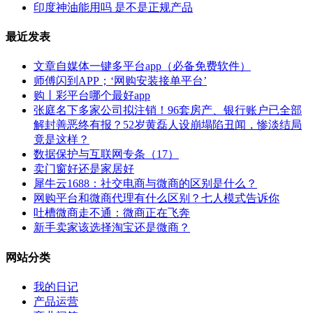
印度神油能用吗 是不是正规产品
最近发表
文章自媒体一键多平台app（必备免费软件）
师傅闪到APP；‘网购安装接单平台’
购丨彩平台哪个最好app
张庭名下多家公司拟注销！96套房产、银行账户已全部
解封善恶终有报？52岁黄磊人设崩塌陷丑闻，惨淡结局
竟是这样？
数据保护与互联网专条（17）
卖门窗好还是家居好
犀牛云1688：社交电商与微商的区别是什么？
网购平台和微商代理有什么区别？七人模式告诉你
吐槽微商走不通：微商正在飞奔
新手卖家该选择淘宝还是微商？
网站分类
我的日记
产品运营