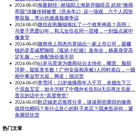
2024-06-05
海量财经 | 林瑞阳上海新开咖啡店 此前“微商
帝国”涉嫌传销被查《庆余年2》这一场戏，六个人四张
整容脸，李沁也难逃脸僵争议
2024-06-05
微信在电脑端推出了一个效率神器？高明：
与妻子恩爱63年，和儿女住在同一层楼，一到饭点家中
像食堂
2024-06-05
微商傍上周杰伦竟搞出一家上市公司，最赚
钱的是卖减肥咖啡《狐妖小红娘》发布会，杨幂身穿高
定礼服，一身配饰价值不菲
2024-06-05
61岁马景涛为微商站台太掉价，嘴歪、脸部
浮肿，疑医美失败！广州女孩相亲被3人同时表白，一眼
相中事业型大叔，网友：很识货
2024-06-05
李雪珂：23岁做微商年入千万，未婚生下三
个混血宝宝，如今怎样了中俄外长告别4天后再次见面，
普京的话中方“高度赞赏”
2024-06-05
鞋店铺老店推荐分享，谈谈那些莆田的微商
值得信赖吗？有什么良心的鞋子老店？我来告诉你，避
免莆田坑货
热门文章