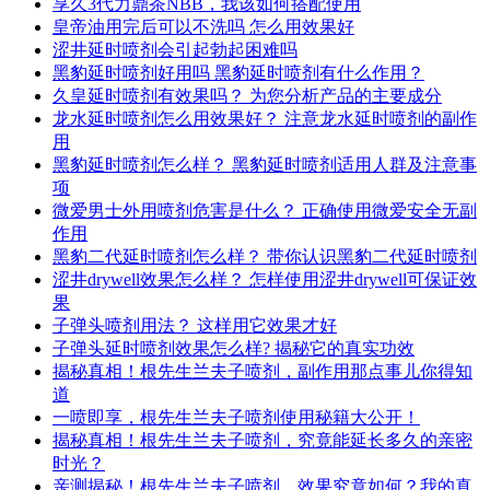
享久3代力鼎茶NBB，我该如何搭配使用
皇帝油用完后可以不洗吗 怎么用效果好
涩井延时喷剂会引起勃起困难吗
黑豹延时喷剂好用吗 黑豹延时喷剂有什么作用？
久皇延时喷剂有效果吗？ 为您分析产品的主要成分
龙水延时喷剂怎么用效果好？ 注意龙水延时喷剂的副作
用
黑豹延时喷剂怎么样？ 黑豹延时喷剂适用人群及注意事
项
微爱男士外用喷剂危害是什么？ 正确使用微爱安全无副
作用
黑豹二代延时喷剂怎么样？ 带你认识黑豹二代延时喷剂
涩井drywell效果怎么样？ 怎样使用涩井drywell可保证效
果
子弹头喷剂用法？ 这样用它效果才好
子弹头延时喷剂效果怎么样? 揭秘它的真实功效
揭秘真相！根先生兰夫子喷剂，副作用那点事儿你得知
道
一喷即享，根先生兰夫子喷剂使用秘籍大公开！
揭秘真相！根先生兰夫子喷剂，究竟能延长多久的亲密
时光？
亲测揭秘！根先生兰夫子喷剂，效果究竟如何？我的真