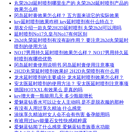
丸荣2h2d延时喷剂哪里生产的 丸荣2h2d延时喷剂产品的
效果怎么样
冈岛延时膏效果怎么样？ 五方面来说它的实际效果
key延时喷剂效果咋样 key延时喷剂有什么特点？
朋友介绍一款丸荣2H2D延时喷剂 丸荣2h2d可以用吗
延时喷剂No17久皇与No17有何区别
2h2d丸荣延时喷剂有没有副作用？ 要注意2h2d丸荣延时
喷剂的使用方法
NO17男用持久延时喷剂效果怎么样？ NO17男用持久延
时喷剂有哪些优势
冈岛延时膏使用说明书 冈岛延时膏使用注意事项
2H2D丸荣延时喷剂效果好 2H2D丸荣喷剂有什么用
龙水延时喷剂的主要成分 龙水延时喷剂效果怎么样？
安太医延时喷剂的使用方法？ 安太医延时喷剂注意事项
德国HOTXXL有效果么 是真的吗
key增大膏一瓶能用几天 多少瓶能增长
爱魅蓝钻香水可以让女人主动吗 是不是脱衣服的那种
有没有人用过享久精油 什么感觉
涂抹享久精油对女人会不会有伤害 备孕能用吗
有谁用过key能量石女性快感精粹露
爱魅蓝钻闻了什么感觉 爱魅蓝钻贵族香水功能