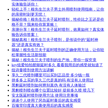
实体验告诉你！
轻松上手！根先生兰夫子男士外用喷剂使用指南，让你
的亲密时刻更无忧！
揭秘价格！根先生兰夫子延时喷剂，性价比之王还是价
格不菲？我来给你算算账！
亲测分享！根先生兰夫子延时喷剂，效果如何？真实体
验告诉你答案！
揭秘真相！根先生兰夫子喷剂，是传说中的“延时神
器”还是真实有效？
揭秘！根先生兰夫子延时喷剂的正确使用方法，让你轻
松掌握性生活新技能
揭秘！根先生兰夫子喷剂的生产地，带你一探究竟
key炫爱拍拍胶能延时多久 看看我用后的感受就知道了
纽诗曼喷剂使用方法讲解
享久二代喷剂哪里可以买到正品货 多少钱一瓶
拼多多上买的享久三代是真的吗 有没有人使用过
黑豹延时喷剂如何辨别真伪 有没有人体验过
黑豹喷剂喷在哪个位置比较好 提前多久喷 喷几下
安太医延时喷剂使用方法 使用注意事项
谈谈个人使用了冈岛延时膏后的真实感受
百臻堂印度真大膏使用后的真实感受