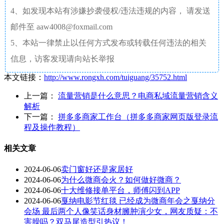
4、如发现本站有涉嫌抄袭侵权/违法违规的内容， 请发送
邮件至 aaw4008@foxmail.com
5、本站一律禁止以任何方式发布或转载任何违法的相关
信息，访客发现请向站长举报
本文链接：
http://www.rongxh.com/tuiguang/35752.html
上一篇：
流量营销是什么意思？电商私域流量营销含义
解析
下一篇：
拼多多商家工作台（拼多多商家网页版登录流
程及操作教程）
相关文章
2024-06-06
卖门窗好还是家居好
2024-06-06
为什么微商会火？如何做好微商？
2024-06-06
十大维修接单平台，师傅闪到APP
2024-06-06
戛纳电影节红毯 已经成为微商年会之戛纳分
会场 最后两个人像笑话身材臃肿演少女，网友质疑：不
害臊吗？双马尾造型引热议！