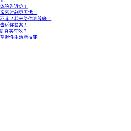
光？
体验告诉你！
亲密时刻更无忧！
不菲？我来给你算算账！
告诉你答案！
还是真实有效？
掌握性生活新技能