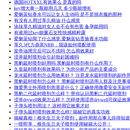
德国HOTXXL有效果么 是真的吗
key增大膏一瓶能用几天 多少瓶能增长
爱魅蓝钻香水可以让女人主动吗 是不是脱衣服的那种
有没有人用过享久精油 什么感觉
涂抹享久精油对女人会不会有伤害 备孕能用吗
有谁用过key能量石女性快感精粹露
爱魅蓝钻闻了什么感觉 爱魅蓝钻贵族香水功能
享久3代力鼎茶NBB，我该如何搭配使用
皇帝油用完后可以不洗吗 怎么用效果好
涩井延时喷剂会引起勃起困难吗
黑豹延时喷剂好用吗 黑豹延时喷剂有什么作用？
久皇延时喷剂有效果吗？ 为您分析产品的主要成分
龙水延时喷剂怎么用效果好？ 注意龙水延时喷剂的副作
黑豹延时喷剂怎么样？ 黑豹延时喷剂适用人群及注意事
微爱男士外用喷剂危害是什么？ 正确使用微爱安全无副
黑豹二代延时喷剂怎么样？ 带你认识黑豹二代延时喷剂
涩井drywell效果怎么样？ 怎样使用涩井drywell可保证效
子弹头喷剂用法？ 这样用它效果才好
子弹头延时喷剂效果怎么样? 揭秘它的真实功效
揭秘真相！根先生兰夫子喷剂，副作用那点事儿你得知道
一喷即享，根先生兰夫子喷剂使用秘籍大公开！