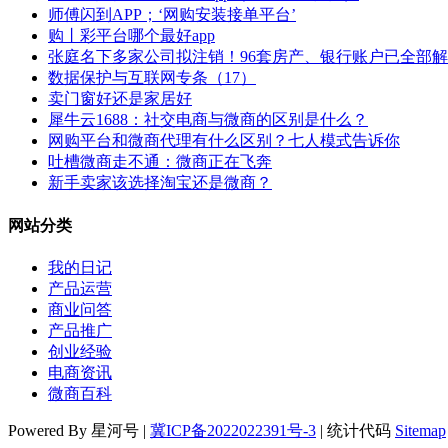
师傅闪到APP；‘网购安装接单平台’
购丨彩平台哪个最好app
张庭名下多家公司拟注销！96套房产、银行账户已全部
数据保护与互联网专条（17）
卖门窗好还是家居好
犀牛云1688：社交电商与微商的区别是什么？
网购平台和微商代理有什么区别？七人模式告诉你
吐槽微商走不通：微商正在飞奔
新手卖家该选择淘宝还是微商？
网站分类
我的日记
产品运营
商业问答
产品推广
创业经验
电商资讯
微商百科
Powered By 星河号 |
冀ICP备2022022391号-3
| 统计代码
Sitemap