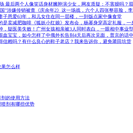
会场 最后两个人像笑话身材臃肿演少女，网友质疑：不害臊吗？
商帝国”涉嫌传销被查《庆余年2》这一场戏，六个人四张整容脸，
妻子恩爱63年，和儿女住在同一层楼，一到饭点家中像食堂
的是卖减肥咖啡《狐妖小红娘》发布会，杨幂身穿高定礼服，一
浮肿，疑医美失败！广州女孩相亲被3人同时表白，一眼相中事业
混血宝宝，如今怎样了中俄外长告别4天后再次见面，普京的话中
得信赖吗？有什么良心的鞋子老店？我来告诉你，避免莆田坑货
效果怎么样
时喷剂的使用方法
延时喷剂有哪些优势