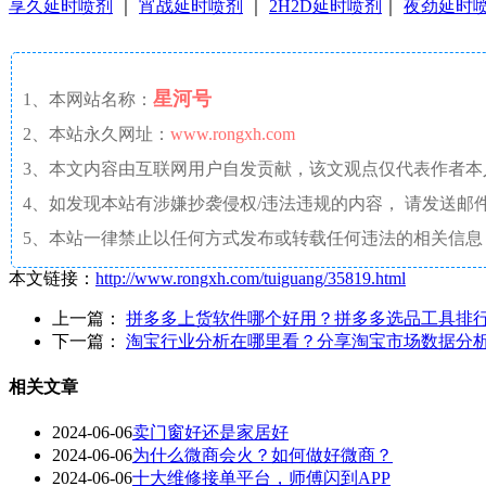
享久延时喷剂
｜
宵战延时喷剂
｜
2H2D延时喷剂
｜
夜劲延时
星河号
1、本网站名称：
2、本站永久网址：
www.rongxh.com
3、本文内容由互联网用户自发贡献，该文观点仅代表作者
4、如发现本站有涉嫌抄袭侵权/违法违规的内容， 请发送邮件至 aaw4
5、本站一律禁止以任何方式发布或转载任何违法的相关信息
本文链接：
http://www.rongxh.com/tuiguang/35819.html
上一篇：
拼多多上货软件哪个好用？拼多多选品工具排
下一篇：
淘宝行业分析在哪里看？分享淘宝市场数据分
相关文章
2024-06-06
卖门窗好还是家居好
2024-06-06
为什么微商会火？如何做好微商？
2024-06-06
十大维修接单平台，师傅闪到APP