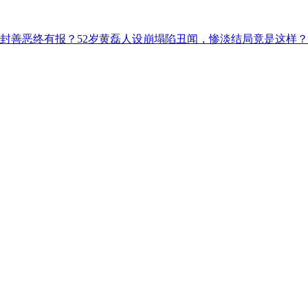
解封善恶终有报？52岁黄磊人设崩塌陷丑闻，惨淡结局竟是这样？