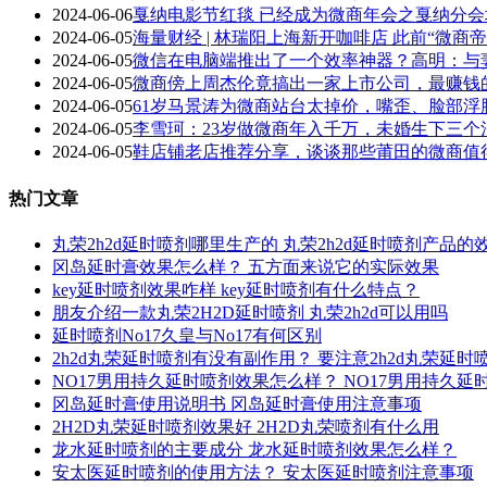
2024-06-06
戛纳电影节红毯 已经成为微商年会之戛纳分
2024-06-05
海量财经 | 林瑞阳上海新开咖啡店 此前“微
2024-06-05
微信在电脑端推出了一个效率神器？高明：与
2024-06-05
微商傍上周杰伦竟搞出一家上市公司，最赚钱
2024-06-05
61岁马景涛为微商站台太掉价，嘴歪、脸部
2024-06-05
李雪珂：23岁做微商年入千万，未婚生下三个
2024-06-05
鞋店铺老店推荐分享，谈谈那些莆田的微商值
热门文章
丸荣2h2d延时喷剂哪里生产的 丸荣2h2d延时喷剂产品的
冈岛延时膏效果怎么样？ 五方面来说它的实际效果
key延时喷剂效果咋样 key延时喷剂有什么特点？
朋友介绍一款丸荣2H2D延时喷剂 丸荣2h2d可以用吗
延时喷剂No17久皇与No17有何区别
2h2d丸荣延时喷剂有没有副作用？ 要注意2h2d丸荣延
NO17男用持久延时喷剂效果怎么样？ NO17男用持久
冈岛延时膏使用说明书 冈岛延时膏使用注意事项
2H2D丸荣延时喷剂效果好 2H2D丸荣喷剂有什么用
龙水延时喷剂的主要成分 龙水延时喷剂效果怎么样？
安太医延时喷剂的使用方法？ 安太医延时喷剂注意事项