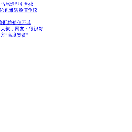
双马尾造型引热议！
李沁也难逃脸僵争议
身配饰价值不菲
型大叔，网友：很识货
方“高度赞赏”