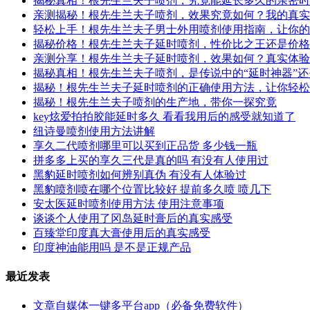
揭秘真相！根先生兰夫子喷剂，究竟能延长多久的亲密时
亲测揭秘！根先生兰夫子喷剂，效果究竟如何？我的真实
轻松上手！根先生兰夫子男士外用喷剂使用指南，让你的
揭秘价格！根先生兰夫子延时喷剂，性价比之王还是价格
亲测分享！根先生兰夫子延时喷剂，效果如何？真实体验
揭秘真相！根先生兰夫子喷剂，是传说中的“延时神器”
揭秘！根先生兰夫子延时喷剂的正确使用方法，让你轻松
揭秘！根先生兰夫子喷剂的生产地，带你一探究竟
key炫爱拍拍胶能延时多久 看看我用后的感受就知道了
纽诗曼喷剂使用方法讲解
享久二代喷剂哪里可以买到正品货 多少钱一瓶
拼多多上买的享久三代是真的吗 有没有人使用过
黑豹延时喷剂如何辨别真伪 有没有人体验过
黑豹喷剂喷在哪个位置比较好 提前多久喷 喷几下
安太医延时喷剂使用方法 使用注意事项
谈谈个人使用了冈岛延时膏后的真实感受
百臻堂印度真大膏使用后的真实感受
印度神油能用吗 是不是正规产品
最近发表
文章自媒体一键多平台app（必备免费软件）