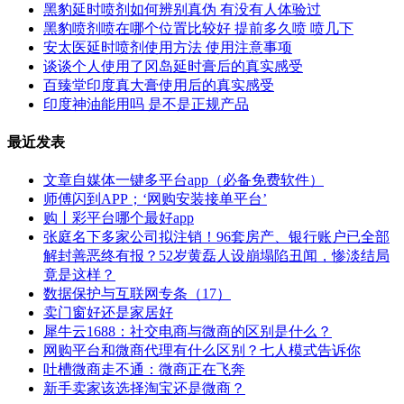
黑豹延时喷剂如何辨别真伪 有没有人体验过
黑豹喷剂喷在哪个位置比较好 提前多久喷 喷几下
安太医延时喷剂使用方法 使用注意事项
谈谈个人使用了冈岛延时膏后的真实感受
百臻堂印度真大膏使用后的真实感受
印度神油能用吗 是不是正规产品
最近发表
文章自媒体一键多平台app（必备免费软件）
师傅闪到APP；‘网购安装接单平台’
购丨彩平台哪个最好app
张庭名下多家公司拟注销！96套房产、银行账户已全部
解封善恶终有报？52岁黄磊人设崩塌陷丑闻，惨淡结局
竟是这样？
数据保护与互联网专条（17）
卖门窗好还是家居好
犀牛云1688：社交电商与微商的区别是什么？
网购平台和微商代理有什么区别？七人模式告诉你
吐槽微商走不通：微商正在飞奔
新手卖家该选择淘宝还是微商？