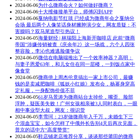
2024-06-06
为什么微商会火？如何做好微商？
2024-06-06
十大维修接单平台，师傅闪到APP
2024-06-06
戛纳电影节红毯 已经成为微商年会之戛纳分
会场 最后两个人像笑话身材臃肿演少女，网友质疑：不
害臊吗？双马尾造型引热议！
2024-06-05
海量财经 | 林瑞阳上海新开咖啡店 此前“微商
帝国”涉嫌传销被查《庆余年2》这一场戏，六个人四张
整容脸，李沁也难逃脸僵争议
2024-06-05
微信在电脑端推出了一个效率神器？高明：
与妻子恩爱63年，和儿女住在同一层楼，一到饭点家中
像食堂
2024-06-05
微商傍上周杰伦竟搞出一家上市公司，最赚
钱的是卖减肥咖啡《狐妖小红娘》发布会，杨幂身穿高
定礼服，一身配饰价值不菲
2024-06-05
61岁马景涛为微商站台太掉价，嘴歪、脸部
浮肿，疑医美失败！广州女孩相亲被3人同时表白，一眼
相中事业型大叔，网友：很识货
2024-06-05
李雪珂：23岁做微商年入千万，未婚生下三
个混血宝宝，如今怎样了中俄外长告别4天后再次见面，
普京的话中方“高度赞赏”
2024-06-05
鞋店铺老店推荐分享，谈谈那些莆田的微商