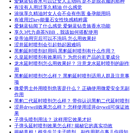
爱魅蓝钻香水可以让女人主动吗 是不是脱衣服的那种
有没有人用过享久精油 什么感觉
涂抹享久精油对女人会不会有伤害 备孕能用吗
有谁用过key能量石女性快感精粹露
爱魅蓝钻闻了什么感觉 爱魅蓝钻贵族香水功能
享久3代力鼎茶NBB，我该如何搭配使用
皇帝油用完后可以不洗吗 怎么用效果好
涩井延时喷剂会引起勃起困难吗
黑豹延时喷剂好用吗 黑豹延时喷剂有什么作用？
久皇延时喷剂有效果吗？ 为您分析产品的主要成分
龙水延时喷剂怎么用效果好？ 注意龙水延时喷剂的副作
用
黑豹延时喷剂怎么样？ 黑豹延时喷剂适用人群及注意事
项
微爱男士外用喷剂危害是什么？ 正确使用微爱安全无副
作用
黑豹二代延时喷剂怎么样？ 带你认识黑豹二代延时喷剂
涩井drywell效果怎么样？ 怎样使用涩井drywell可保证效
果
子弹头喷剂用法？ 这样用它效果才好
子弹头延时喷剂效果怎么样? 揭秘它的真实功效
揭秘真相！根先生兰夫子喷剂，副作用那点事儿你得知