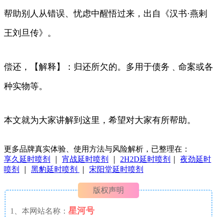
帮助别人从错误、忧虑中醒悟过来，出自《汉书·燕剌
王刘旦传》。
偿还，【解释】：归还所欠的。多用于债务﹑命案或各
种实物等。
本文就为大家讲解到这里，希望对大家有所帮助。
更多品牌真实体验、使用方法与风险解析，已整理在：
享久延时喷剂
｜
宵战延时喷剂
｜
2H2D延时喷剂
｜
夜劲延时
喷剂
｜
黑豹延时喷剂
｜
宋阳堂延时喷剂
版权声明
星河号
1、本网站名称：