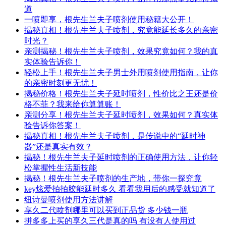
道
一喷即享，根先生兰夫子喷剂使用秘籍大公开！
揭秘真相！根先生兰夫子喷剂，究竟能延长多久的亲密
时光？
亲测揭秘！根先生兰夫子喷剂，效果究竟如何？我的真
实体验告诉你！
轻松上手！根先生兰夫子男士外用喷剂使用指南，让你
的亲密时刻更无忧！
揭秘价格！根先生兰夫子延时喷剂，性价比之王还是价
格不菲？我来给你算算账！
亲测分享！根先生兰夫子延时喷剂，效果如何？真实体
验告诉你答案！
揭秘真相！根先生兰夫子喷剂，是传说中的“延时神
器”还是真实有效？
揭秘！根先生兰夫子延时喷剂的正确使用方法，让你轻
松掌握性生活新技能
揭秘！根先生兰夫子喷剂的生产地，带你一探究竟
key炫爱拍拍胶能延时多久 看看我用后的感受就知道了
纽诗曼喷剂使用方法讲解
享久二代喷剂哪里可以买到正品货 多少钱一瓶
拼多多上买的享久三代是真的吗 有没有人使用过