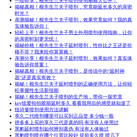
一喷即享，根先生兰夫子喷剂使用秘籍大公开！
揭秘真相！根先生兰夫子喷剂，究竟能延长多久的亲密
时光？
亲测揭秘！根先生兰夫子喷剂，效果究竟如何？我的真
实体验告诉你！
轻松上手！根先生兰夫子男士外用喷剂使用指南，让你
的亲密时刻更无忧！
揭秘价格！根先生兰夫子延时喷剂，性价比之王还是价
格不菲？我来给你算算账！
亲测分享！根先生兰夫子延时喷剂，效果如何？真实体
验告诉你答案！
揭秘真相！根先生兰夫子喷剂，是传说中的“延时神
器”还是真实有效？
揭秘！根先生兰夫子延时喷剂的正确使用方法，让你轻
松掌握性生活新技能
揭秘！根先生兰夫子喷剂的生产地，带你一探究竟
key炫爱拍拍胶能延时多久 看看我用后的感受就知道了
纽诗曼喷剂使用方法讲解
享久二代喷剂哪里可以买到正品货 多少钱一瓶
拼多多上买的享久三代是真的吗 有没有人使用过
黑豹延时喷剂如何辨别真伪 有没有人体验过
黑豹喷剂喷在哪个位置比较好 提前多久喷 喷几下