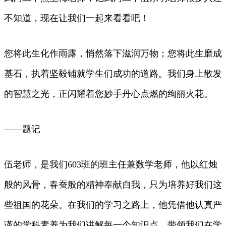
不知道，现在让我们一起来看看吧！
您将此生化作雨露，悄然落下滋润万物；您将此生磨成
基石，执着坚毅铺就学生们成功的道路。我们身上散发
的智慧之光，正闪耀着您妙手丹心点燃的绚丽火花。
——题记
伍老师，是我们603班的班主任兼数学老师，他以红烛
般的风骨，春蚕般的精神奉献自我，只为培养好我们这
些祖国的花朵。在我们的学习之路上，他凭借他认真严
谨的学科素养为我们讲解每一个知识点，带领我们在学