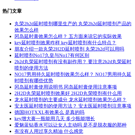
热门文章
丸荣2h2d延时喷剂哪里生产的 丸荣2h2d延时喷剂产品的
效果怎么样
冈岛延时膏效果怎么样？ 五方面来说它的实际效果
key延时喷剂效果咋样 key延时喷剂有什么特点？
朋友介绍一款丸荣2H2D延时喷剂 丸荣2h2d可以用吗
延时喷剂No17久皇与No17有何区别
2h2d丸荣延时喷剂有没有副作用？ 要注意2h2d丸荣延时
喷剂的使用方法
NO17男用持久延时喷剂效果怎么样？ NO17男用持久延
时喷剂有哪些优势
冈岛延时膏使用说明书 冈岛延时膏使用注意事项
2H2D丸荣延时喷剂效果好 2H2D丸荣喷剂有什么用
龙水延时喷剂的主要成分 龙水延时喷剂效果怎么样？
安太医延时喷剂的使用方法？ 安太医延时喷剂注意事项
德国HOTXXL有效果么 是真的吗
key增大膏一瓶能用几天 多少瓶能增长
爱魅蓝钻香水可以让女人主动吗 是不是脱衣服的那种
有没有人用过享久精油 什么感觉