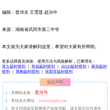
编辑：曾沛夫 王雪莲 赵兴中
来源：湖南省武冈市第二中学
本文就为大家讲解到这里，希望对大家有所帮助。
更多品牌真实体验、使用方法与风险解析，已整理在：
享久延时喷剂
｜
宵战延时喷剂
｜
2H2D延时喷剂
｜
夜劲延时
喷剂
｜
黑豹延时喷剂
｜
宋阳堂延时喷剂
版权声明
星河号
1、本网站名称：
2、本站永久网址：
www.rongxh.com
3、本文内容由互联网用户自发贡献，该文观点仅代表作