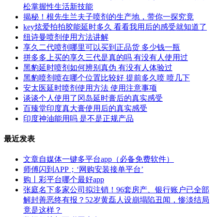
松掌握性生活新技能
揭秘！根先生兰夫子喷剂的生产地，带你一探究竟
key炫爱拍拍胶能延时多久 看看我用后的感受就知道了
纽诗曼喷剂使用方法讲解
享久二代喷剂哪里可以买到正品货 多少钱一瓶
拼多多上买的享久三代是真的吗 有没有人使用过
黑豹延时喷剂如何辨别真伪 有没有人体验过
黑豹喷剂喷在哪个位置比较好 提前多久喷 喷几下
安太医延时喷剂使用方法 使用注意事项
谈谈个人使用了冈岛延时膏后的真实感受
百臻堂印度真大膏使用后的真实感受
印度神油能用吗 是不是正规产品
最近发表
文章自媒体一键多平台app（必备免费软件）
师傅闪到APP；‘网购安装接单平台’
购丨彩平台哪个最好app
张庭名下多家公司拟注销！96套房产、银行账户已全部
解封善恶终有报？52岁黄磊人设崩塌陷丑闻，惨淡结局
竟是这样？