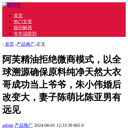
首页
热门文章
疑问解惑
牛牛说喷剂
›
首页
›
产品推广
›
正文
阿芙精油拒绝微商模式，以全
球溯源确保原料纯净天然大衣
哥成功当上爷爷，朱小伟婚后
改变大，妻子陈萌比陈亚男有
远见
admin
产品推广
2024-06-01 12:33:39
665
0