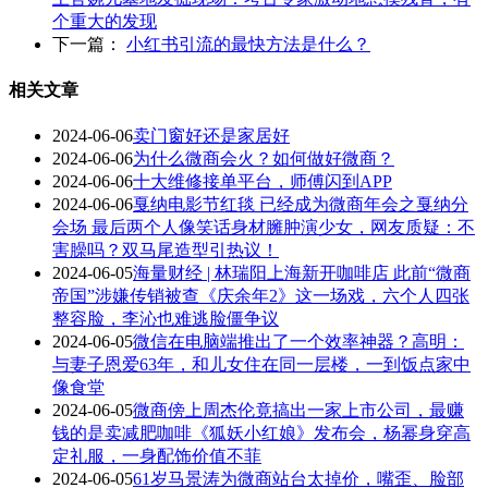
个重大的发现
下一篇：
小红书引流的最快方法是什么？
相关文章
2024-06-06
卖门窗好还是家居好
2024-06-06
为什么微商会火？如何做好微商？
2024-06-06
十大维修接单平台，师傅闪到APP
2024-06-06
戛纳电影节红毯 已经成为微商年会之戛纳分
会场 最后两个人像笑话身材臃肿演少女，网友质疑：不
害臊吗？双马尾造型引热议！
2024-06-05
海量财经 | 林瑞阳上海新开咖啡店 此前“微商
帝国”涉嫌传销被查《庆余年2》这一场戏，六个人四张
整容脸，李沁也难逃脸僵争议
2024-06-05
微信在电脑端推出了一个效率神器？高明：
与妻子恩爱63年，和儿女住在同一层楼，一到饭点家中
像食堂
2024-06-05
微商傍上周杰伦竟搞出一家上市公司，最赚
钱的是卖减肥咖啡《狐妖小红娘》发布会，杨幂身穿高
定礼服，一身配饰价值不菲
2024-06-05
61岁马景涛为微商站台太掉价，嘴歪、脸部