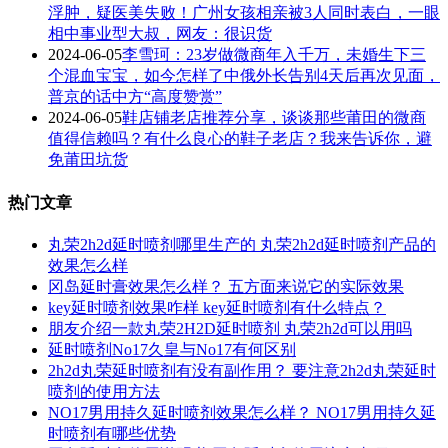
浮肿，疑医美失败！广州女孩相亲被3人同时表白，一眼
相中事业型大叔，网友：很识货
2024-06-05
李雪珂：23岁做微商年入千万，未婚生下三
个混血宝宝，如今怎样了中俄外长告别4天后再次见面，
普京的话中方“高度赞赏”
2024-06-05
鞋店铺老店推荐分享，谈谈那些莆田的微商
值得信赖吗？有什么良心的鞋子老店？我来告诉你，避
免莆田坑货
热门文章
丸荣2h2d延时喷剂哪里生产的 丸荣2h2d延时喷剂产品的
效果怎么样
冈岛延时膏效果怎么样？ 五方面来说它的实际效果
key延时喷剂效果咋样 key延时喷剂有什么特点？
朋友介绍一款丸荣2H2D延时喷剂 丸荣2h2d可以用吗
延时喷剂No17久皇与No17有何区别
2h2d丸荣延时喷剂有没有副作用？ 要注意2h2d丸荣延时
喷剂的使用方法
NO17男用持久延时喷剂效果怎么样？ NO17男用持久延
时喷剂有哪些优势