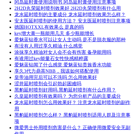
冈岛延时膏使用说明书 冈岛延时膏使用注意事项
2H2D丸荣延时喷剂效果好 2H2D丸荣喷剂有什么用
龙水延时喷剂的主要成分 龙水延时喷剂效果怎么样？
安太医延时喷剂的使用方法？ 安太医延时喷剂注意事项
德国HOTXXL有效果么 是真的吗
key增大膏一瓶能用几天 多少瓶能增长
爱魅蓝钻香水可以让女人主动吗 是不是脱衣服的那种
有没有人用过享久精油 什么感觉
涂抹享久精油对女人会不会有伤害 备孕能用吗
有谁用过key能量石女性快感精粹露
爱魅蓝钻闻了什么感觉 爱魅蓝钻贵族香水功能
享久3代力鼎茶NBB，我该如何搭配使用
皇帝油用完后可以不洗吗 怎么用效果好
涩井延时喷剂会引起勃起困难吗
黑豹延时喷剂好用吗 黑豹延时喷剂有什么作用？
久皇延时喷剂有效果吗？ 为您分析产品的主要成分
龙水延时喷剂怎么用效果好？ 注意龙水延时喷剂的副作
用
黑豹延时喷剂怎么样？ 黑豹延时喷剂适用人群及注意事
项
微爱男士外用喷剂危害是什么？ 正确使用微爱安全无副
作用