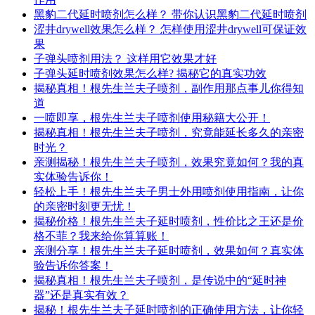
黑豹二代延时喷剂怎么样？ 带你认识黑豹二代延时喷剂
涩井drywell效果怎么样？ 怎样使用涩井drywell可保证效
果
子弹头喷剂用法？ 这样用它效果才好
子弹头延时喷剂效果怎么样? 揭秘它的真实功效
揭秘真相！根先生兰夫子喷剂，副作用那点事儿你得知
道
一喷即享，根先生兰夫子喷剂使用秘籍大公开！
揭秘真相！根先生兰夫子喷剂，究竟能延长多久的亲密
时光？
亲测揭秘！根先生兰夫子喷剂，效果究竟如何？我的真
实体验告诉你！
轻松上手！根先生兰夫子男士外用喷剂使用指南，让你
的亲密时刻更无忧！
揭秘价格！根先生兰夫子延时喷剂，性价比之王还是价
格不菲？我来给你算算账！
亲测分享！根先生兰夫子延时喷剂，效果如何？真实体
验告诉你答案！
揭秘真相！根先生兰夫子喷剂，是传说中的“延时神
器”还是真实有效？
揭秘！根先生兰夫子延时喷剂的正确使用方法，让你轻