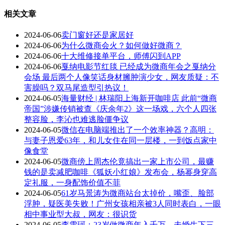
相关文章
2024-06-06
卖门窗好还是家居好
2024-06-06
为什么微商会火？如何做好微商？
2024-06-06
十大维修接单平台，师傅闪到APP
2024-06-06
戛纳电影节红毯 已经成为微商年会之戛纳分
会场 最后两个人像笑话身材臃肿演少女，网友质疑：不
害臊吗？双马尾造型引热议！
2024-06-05
海量财经 | 林瑞阳上海新开咖啡店 此前“微商
帝国”涉嫌传销被查《庆余年2》这一场戏，六个人四张
整容脸，李沁也难逃脸僵争议
2024-06-05
微信在电脑端推出了一个效率神器？高明：
与妻子恩爱63年，和儿女住在同一层楼，一到饭点家中
像食堂
2024-06-05
微商傍上周杰伦竟搞出一家上市公司，最赚
钱的是卖减肥咖啡《狐妖小红娘》发布会，杨幂身穿高
定礼服，一身配饰价值不菲
2024-06-05
61岁马景涛为微商站台太掉价，嘴歪、脸部
浮肿，疑医美失败！广州女孩相亲被3人同时表白，一眼
相中事业型大叔，网友：很识货
2024-06-05
李雪珂：23岁做微商年入千万，未婚生下三