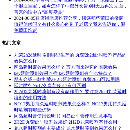
个混血宝宝，如今怎样了中俄外长告别4天后再次见面，
普京的话中方“高度赞赏”
2024-06-05
鞋店铺老店推荐分享，谈谈那些莆田的微商
值得信赖吗？有什么良心的鞋子老店？我来告诉你，避
免莆田坑货
热门文章
丸荣2h2d延时喷剂哪里生产的 丸荣2h2d延时喷剂产品的
效果怎么样
冈岛延时膏效果怎么样？ 五方面来说它的实际效果
key延时喷剂效果咋样 key延时喷剂有什么特点？
朋友介绍一款丸荣2H2D延时喷剂 丸荣2h2d可以用吗
延时喷剂No17久皇与No17有何区别
2h2d丸荣延时喷剂有没有副作用？ 要注意2h2d丸荣延时
喷剂的使用方法
NO17男用持久延时喷剂效果怎么样？ NO17男用持久延
时喷剂有哪些优势
冈岛延时膏使用说明书 冈岛延时膏使用注意事项
2H2D丸荣延时喷剂效果好 2H2D丸荣喷剂有什么用
龙水延时喷剂的主要成分 龙水延时喷剂效果怎么样？