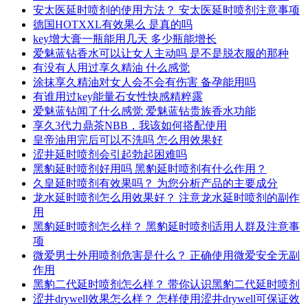
安太医延时喷剂的使用方法？ 安太医延时喷剂注意事项
德国HOTXXL有效果么 是真的吗
key增大膏一瓶能用几天 多少瓶能增长
爱魅蓝钻香水可以让女人主动吗 是不是脱衣服的那种
有没有人用过享久精油 什么感觉
涂抹享久精油对女人会不会有伤害 备孕能用吗
有谁用过key能量石女性快感精粹露
爱魅蓝钻闻了什么感觉 爱魅蓝钻贵族香水功能
享久3代力鼎茶NBB，我该如何搭配使用
皇帝油用完后可以不洗吗 怎么用效果好
涩井延时喷剂会引起勃起困难吗
黑豹延时喷剂好用吗 黑豹延时喷剂有什么作用？
久皇延时喷剂有效果吗？ 为您分析产品的主要成分
龙水延时喷剂怎么用效果好？ 注意龙水延时喷剂的副作
用
黑豹延时喷剂怎么样？ 黑豹延时喷剂适用人群及注意事
项
微爱男士外用喷剂危害是什么？ 正确使用微爱安全无副
作用
黑豹二代延时喷剂怎么样？ 带你认识黑豹二代延时喷剂
涩井drywell效果怎么样？ 怎样使用涩井drywell可保证效