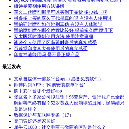
key炫爱拍拍胶能延时多久 看看我用后的感受就知道了
纽诗曼喷剂使用方法讲解
享久二代喷剂哪里可以买到正品货 多少钱一瓶
拼多多上买的享久三代是真的吗 有没有人使用过
黑豹延时喷剂如何辨别真伪 有没有人体验过
黑豹喷剂喷在哪个位置比较好 提前多久喷 喷几下
安太医延时喷剂使用方法 使用注意事项
谈谈个人使用了冈岛延时膏后的真实感受
百臻堂印度真大膏使用后的真实感受
印度神油能用吗 是不是正规产品
最近发表
文章自媒体一键多平台app（必备免费软件）
师傅闪到APP；‘网购安装接单平台’
购丨彩平台哪个最好app
张庭名下多家公司拟注销！96套房产、银行账户已全部
解封善恶终有报？52岁黄磊人设崩塌陷丑闻，惨淡结局
竟是这样？
数据保护与互联网专条（17）
卖门窗好还是家居好
犀牛云1688：社交电商与微商的区别是什么？