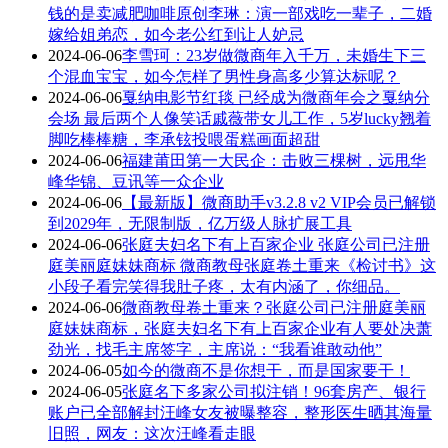
钱的是卖减肥咖啡原创李琳：演一部戏吃一辈子，二婚
嫁给姐弟恋，如今老公红到让人妒忌
2024-06-06
李雪珂：23岁做微商年入千万，未婚生下三
个混血宝宝，如今怎样了男性身高多少算达标呢？
2024-06-06
戛纳电影节红毯 已经成为微商年会之戛纳分
会场 最后两个人像笑话戚薇带女儿工作，5岁lucky翘着
脚吃棒棒糖，李承铉投喂蛋糕画面超甜
2024-06-06
福建莆田第一大民企：击败三棵树，远甩华
峰华锦、豆讯等一众企业
2024-06-06
【最新版】微商助手v3.2.8 v2 VIP会员已解锁
到2029年，无限制版，亿万级人脉扩展工具
2024-06-06
张庭夫妇名下有上百家企业 张庭公司已注册
庭美丽庭妹妹商标 微商教母张庭卷土重来《检讨书》这
小段子看完笑得我肚子疼，太有内涵了，你细品。
2024-06-06
微商教母卷土重来？张庭公司已注册庭美丽
庭妹妹商标，张庭夫妇名下有上百家企业有人要处决萧
劲光，找毛主席签字，主席说：“我看谁敢动他”
2024-06-05
如今的微商不是你想干，而是国家要干！
2024-06-05
张庭名下多家公司拟注销！96套房产、银行
账户已全部解封汪峰女友被曝整容，整形医生晒其海量
旧照，网友：这次汪峰看走眼