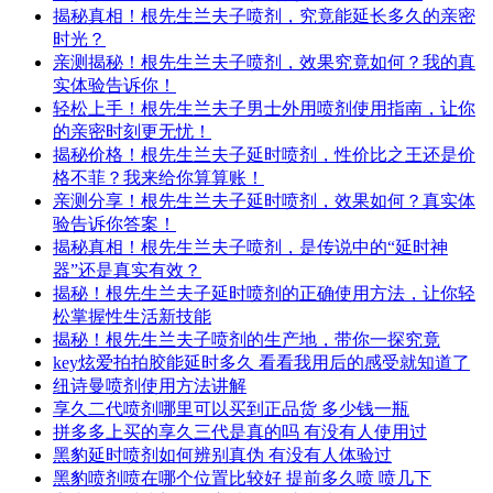
揭秘真相！根先生兰夫子喷剂，究竟能延长多久的亲密
时光？
亲测揭秘！根先生兰夫子喷剂，效果究竟如何？我的真
实体验告诉你！
轻松上手！根先生兰夫子男士外用喷剂使用指南，让你
的亲密时刻更无忧！
揭秘价格！根先生兰夫子延时喷剂，性价比之王还是价
格不菲？我来给你算算账！
亲测分享！根先生兰夫子延时喷剂，效果如何？真实体
验告诉你答案！
揭秘真相！根先生兰夫子喷剂，是传说中的“延时神
器”还是真实有效？
揭秘！根先生兰夫子延时喷剂的正确使用方法，让你轻
松掌握性生活新技能
揭秘！根先生兰夫子喷剂的生产地，带你一探究竟
key炫爱拍拍胶能延时多久 看看我用后的感受就知道了
纽诗曼喷剂使用方法讲解
享久二代喷剂哪里可以买到正品货 多少钱一瓶
拼多多上买的享久三代是真的吗 有没有人使用过
黑豹延时喷剂如何辨别真伪 有没有人体验过
黑豹喷剂喷在哪个位置比较好 提前多久喷 喷几下