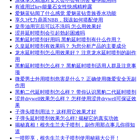
涂抹享久精油对女人会不会有伤害 备孕能用吗
有谁用过key能量石女性快感精粹露
爱魅蓝钻闻了什么感觉 爱魅蓝钻贵族香水功能
享久3代力鼎茶NBB，我该如何搭配使用
皇帝油用完后可以不洗吗 怎么用效果好
涩井延时喷剂会引起勃起困难吗
黑豹延时喷剂好用吗 黑豹延时喷剂有什么作用？
久皇延时喷剂有效果吗？ 为您分析产品的主要成分
龙水延时喷剂怎么用效果好？ 注意龙水延时喷剂的副作
用
黑豹延时喷剂怎么样？ 黑豹延时喷剂适用人群及注意事
项
微爱男士外用喷剂危害是什么？ 正确使用微爱安全无副
作用
黑豹二代延时喷剂怎么样？ 带你认识黑豹二代延时喷剂
涩井drywell效果怎么样？ 怎样使用涩井drywell可保证效
果
子弹头喷剂用法？ 这样用它效果才好
子弹头延时喷剂效果怎么样? 揭秘它的真实功效
揭秘真相！根先生兰夫子喷剂，副作用那点事儿你得知
道
一喷即享，根先生兰夫子喷剂使用秘籍大公开！