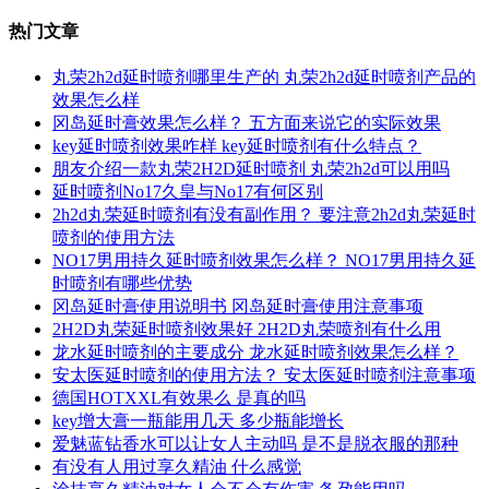
热门文章
丸荣2h2d延时喷剂哪里生产的 丸荣2h2d延时喷剂产品的
效果怎么样
冈岛延时膏效果怎么样？ 五方面来说它的实际效果
key延时喷剂效果咋样 key延时喷剂有什么特点？
朋友介绍一款丸荣2H2D延时喷剂 丸荣2h2d可以用吗
延时喷剂No17久皇与No17有何区别
2h2d丸荣延时喷剂有没有副作用？ 要注意2h2d丸荣延时
喷剂的使用方法
NO17男用持久延时喷剂效果怎么样？ NO17男用持久延
时喷剂有哪些优势
冈岛延时膏使用说明书 冈岛延时膏使用注意事项
2H2D丸荣延时喷剂效果好 2H2D丸荣喷剂有什么用
龙水延时喷剂的主要成分 龙水延时喷剂效果怎么样？
安太医延时喷剂的使用方法？ 安太医延时喷剂注意事项
德国HOTXXL有效果么 是真的吗
key增大膏一瓶能用几天 多少瓶能增长
爱魅蓝钻香水可以让女人主动吗 是不是脱衣服的那种
有没有人用过享久精油 什么感觉