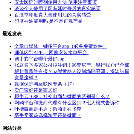
安太医延时喷剂使用方法 使用注意事项
谈谈个人使用了冈岛延时膏后的真实感受
百臻堂印度真大膏使用后的真实感受
印度神油能用吗 是不是正规产品
最近发表
文章自媒体一键多平台app（必备免费软件）
师傅闪到APP；‘网购安装接单平台’
购丨彩平台哪个最好app
张庭名下多家公司拟注销！96套房产、银行账户已全部
解封善恶终有报？52岁黄磊人设崩塌陷丑闻，惨淡结局
竟是这样？
数据保护与互联网专条（17）
卖门窗好还是家居好
犀牛云1688：社交电商与微商的区别是什么？
网购平台和微商代理有什么区别？七人模式告诉你
吐槽微商走不通：微商正在飞奔
新手卖家该选择淘宝还是微商？
网站分类