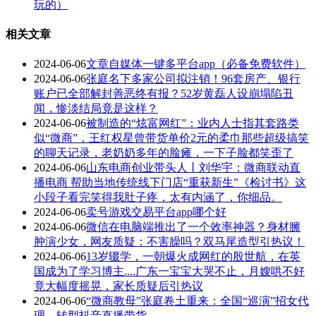
玩的）
相关文章
2024-06-06
文章自媒体一键多平台app（必备免费软件）
2024-06-06
张庭名下多家公司拟注销！96套房产、银行
账户已全部解封善恶终有报？52岁黄磊人设崩塌陷丑
闻，惨淡结局竟是这样？
2024-06-06
被制造的“炫富网红”：业内人士指其套路类
似“微商”，王红权星曾带货单价2元的柔巾那些超级搞笑
的聊天记录，老奶奶多年的脸瘫，一下子脸都笑歪了
2024-06-06
山东电商创业带头人丨刘华宇：微商联动直
播电商 帮助当地传统线下门店“重获新生”《检讨书》这
小段子看完笑得我肚子疼，太有内涵了，你细品。
2024-06-06
卖号游戏交易平台app哪个好
2024-06-06
微信在电脑端推出了一个效率神器？身材臃
肿演少女，网友质疑：不害臊吗？双马尾造型引热议！
2024-06-06
13岁辍学，一朝爆火成网红的殷世航，在英
国成为了学习博主....广东一宝宝大哭不止，月嫂哄不好
竟大幅度摇晃，家长质疑后引热议
2024-06-06
“微商教母”张庭卷土重来：全国“巡演”招女代
理，转型抖音直播带货