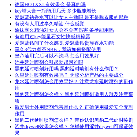
德国HOTXXL有效果么 是真的吗
key增大膏一瓶能用几天 多少瓶能增长
爱魅蓝钻香水可以让女人主动吗 是不是脱衣服的那种
有没有人用过享久精油 什么感觉
涂抹享久精油对女人会不会有伤害 备孕能用吗
有谁用过key能量石女性快感精粹露
爱魅蓝钻闻了什么感觉 爱魅蓝钻贵族香水功能
享久3代力鼎茶NBB，我该如何搭配使用
皇帝油用完后可以不洗吗 怎么用效果好
涩井延时喷剂会引起勃起困难吗
黑豹延时喷剂好用吗 黑豹延时喷剂有什么作用？
久皇延时喷剂有效果吗？ 为您分析产品的主要成分
龙水延时喷剂怎么用效果好？ 注意龙水延时喷剂的副作
用
黑豹延时喷剂怎么样？ 黑豹延时喷剂适用人群及注意事
项
微爱男士外用喷剂危害是什么？ 正确使用微爱安全无副
作用
黑豹二代延时喷剂怎么样？ 带你认识黑豹二代延时喷剂
涩井drywell效果怎么样？ 怎样使用涩井drywell可保证效
果