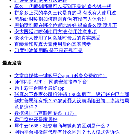
纽诗曼喷剂使用方法讲解
享久二代喷剂哪里可以买到正品货 多少钱一瓶
拼多多上买的享久三代是真的吗 有没有人使用过
黑豹延时喷剂如何辨别真伪 有没有人体验过
黑豹喷剂喷在哪个位置比较好 提前多久喷 喷几下
安太医延时喷剂使用方法 使用注意事项
谈谈个人使用了冈岛延时膏后的真实感受
百臻堂印度真大膏使用后的真实感受
印度神油能用吗 是不是正规产品
最近发表
文章自媒体一键多平台app（必备免费软件）
师傅闪到APP；‘网购安装接单平台’
购丨彩平台哪个最好app
张庭名下多家公司拟注销！96套房产、银行账户已全部
解封善恶终有报？52岁黄磊人设崩塌陷丑闻，惨淡结局
竟是这样？
数据保护与互联网专条（17）
卖门窗好还是家居好
犀牛云1688：社交电商与微商的区别是什么？
网购平台和微商代理有什么区别？七人模式告诉你