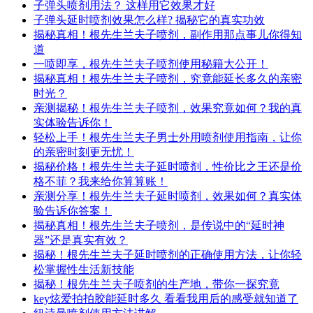
子弹头喷剂用法？ 这样用它效果才好
子弹头延时喷剂效果怎么样? 揭秘它的真实功效
揭秘真相！根先生兰夫子喷剂，副作用那点事儿你得知
道
一喷即享，根先生兰夫子喷剂使用秘籍大公开！
揭秘真相！根先生兰夫子喷剂，究竟能延长多久的亲密
时光？
亲测揭秘！根先生兰夫子喷剂，效果究竟如何？我的真
实体验告诉你！
轻松上手！根先生兰夫子男士外用喷剂使用指南，让你
的亲密时刻更无忧！
揭秘价格！根先生兰夫子延时喷剂，性价比之王还是价
格不菲？我来给你算算账！
亲测分享！根先生兰夫子延时喷剂，效果如何？真实体
验告诉你答案！
揭秘真相！根先生兰夫子喷剂，是传说中的“延时神
器”还是真实有效？
揭秘！根先生兰夫子延时喷剂的正确使用方法，让你轻
松掌握性生活新技能
揭秘！根先生兰夫子喷剂的生产地，带你一探究竟
key炫爱拍拍胶能延时多久 看看我用后的感受就知道了