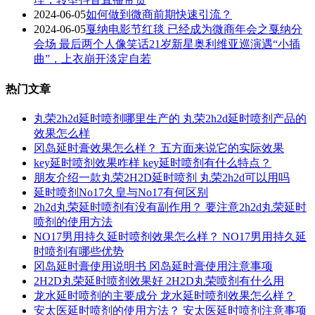
2024-06-05
如何做到微商前期快速引流？
2024-06-05
戛纳电影节红毯 已经成为微商年会之戛纳分
会场 最后两个人像笑话21岁新星奥利维亚巡演遇“小插
曲”，上衣崩开淡定自若
热门文章
丸荣2h2d延时喷剂哪里生产的 丸荣2h2d延时喷剂产品的
效果怎么样
冈岛延时膏效果怎么样？ 五方面来说它的实际效果
key延时喷剂效果咋样 key延时喷剂有什么特点？
朋友介绍一款丸荣2H2D延时喷剂 丸荣2h2d可以用吗
延时喷剂No17久皇与No17有何区别
2h2d丸荣延时喷剂有没有副作用？ 要注意2h2d丸荣延时
喷剂的使用方法
NO17男用持久延时喷剂效果怎么样？ NO17男用持久延
时喷剂有哪些优势
冈岛延时膏使用说明书 冈岛延时膏使用注意事项
2H2D丸荣延时喷剂效果好 2H2D丸荣喷剂有什么用
龙水延时喷剂的主要成分 龙水延时喷剂效果怎么样？
安太医延时喷剂的使用方法？ 安太医延时喷剂注意事项