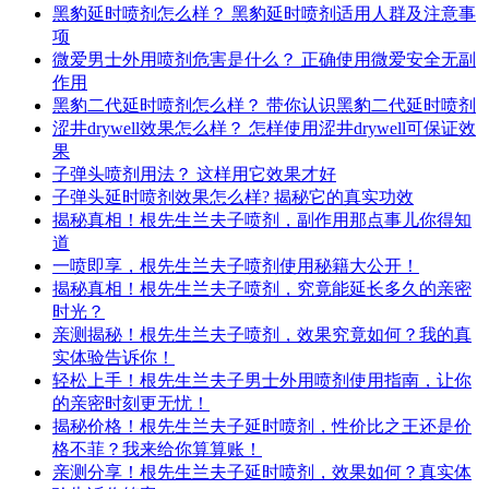
黑豹延时喷剂怎么样？ 黑豹延时喷剂适用人群及注意事
项
微爱男士外用喷剂危害是什么？ 正确使用微爱安全无副
作用
黑豹二代延时喷剂怎么样？ 带你认识黑豹二代延时喷剂
涩井drywell效果怎么样？ 怎样使用涩井drywell可保证效
果
子弹头喷剂用法？ 这样用它效果才好
子弹头延时喷剂效果怎么样? 揭秘它的真实功效
揭秘真相！根先生兰夫子喷剂，副作用那点事儿你得知
道
一喷即享，根先生兰夫子喷剂使用秘籍大公开！
揭秘真相！根先生兰夫子喷剂，究竟能延长多久的亲密
时光？
亲测揭秘！根先生兰夫子喷剂，效果究竟如何？我的真
实体验告诉你！
轻松上手！根先生兰夫子男士外用喷剂使用指南，让你
的亲密时刻更无忧！
揭秘价格！根先生兰夫子延时喷剂，性价比之王还是价
格不菲？我来给你算算账！
亲测分享！根先生兰夫子延时喷剂，效果如何？真实体