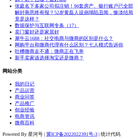
张庭名下多家公司拟注销！96套房产、银行账户已全部
解封善恶终有报？52岁黄磊人设崩塌陷丑闻，惨淡结局
竟是这样？
数据保护与互联网专条（17）
卖门窗好还是家居好
犀牛云1688：社交电商与微商的区别是什么？
网购平台和微商代理有什么区别？七人模式告诉你
吐槽微商走不通：微商正在飞奔
新手卖家该选择淘宝还是微商？
网站分类
我的日记
产品运营
商业问答
产品推广
创业经验
电商资讯
微商百科
Powered By 星河号 |
冀ICP备2022022391号-3
| 统计代码