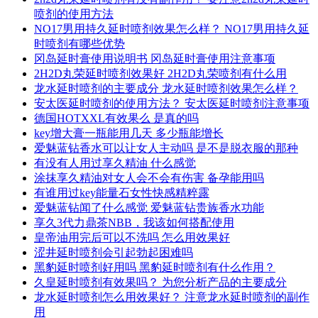
喷剂的使用方法
NO17男用持久延时喷剂效果怎么样？ NO17男用持久延
时喷剂有哪些优势
冈岛延时膏使用说明书 冈岛延时膏使用注意事项
2H2D丸荣延时喷剂效果好 2H2D丸荣喷剂有什么用
龙水延时喷剂的主要成分 龙水延时喷剂效果怎么样？
安太医延时喷剂的使用方法？ 安太医延时喷剂注意事项
德国HOTXXL有效果么 是真的吗
key增大膏一瓶能用几天 多少瓶能增长
爱魅蓝钻香水可以让女人主动吗 是不是脱衣服的那种
有没有人用过享久精油 什么感觉
涂抹享久精油对女人会不会有伤害 备孕能用吗
有谁用过key能量石女性快感精粹露
爱魅蓝钻闻了什么感觉 爱魅蓝钻贵族香水功能
享久3代力鼎茶NBB，我该如何搭配使用
皇帝油用完后可以不洗吗 怎么用效果好
涩井延时喷剂会引起勃起困难吗
黑豹延时喷剂好用吗 黑豹延时喷剂有什么作用？
久皇延时喷剂有效果吗？ 为您分析产品的主要成分
龙水延时喷剂怎么用效果好？ 注意龙水延时喷剂的副作
用