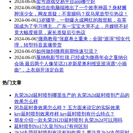
2024-06-06
卖号游戏交易平台app哪个好
2024-06-06
微信在电脑端推出了一个效率神器？身材臃
肿演少女，网友质疑：不害臊吗？双马尾造型引热议！
2024-06-06
13岁辍学，一朝爆火成网红的殷世航，在英
国成为了学习博主....广东一宝宝大哭不止，月嫂哄不好
竟大幅度摇晃，家长质疑后引热议
2024-06-06
“微商教母”张庭卷土重来：全国“巡演”招女代
理，转型抖音直播带货
2024-06-05
如何做到微商前期快速引流？
2024-06-05
戛纳电影节红毯 已经成为微商年会之戛纳分
会场 最后两个人像笑话21岁新星奥利维亚巡演遇“小插
曲”，上衣崩开淡定自若
热门文章
丸荣2h2d延时喷剂哪里生产的 丸荣2h2d延时喷剂产品的
效果怎么样
冈岛延时膏效果怎么样？ 五方面来说它的实际效果
key延时喷剂效果咋样 key延时喷剂有什么特点？
朋友介绍一款丸荣2H2D延时喷剂 丸荣2h2d可以用吗
延时喷剂No17久皇与No17有何区别
2h2d丸荣延时喷剂有没有副作用？ 要注意2h2d丸荣延时