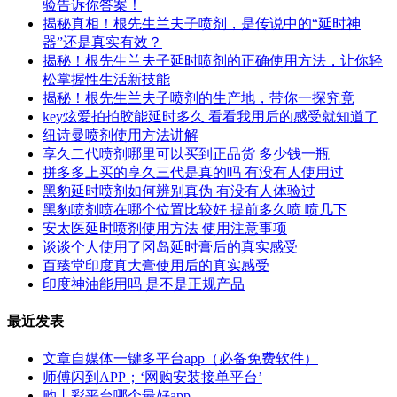
验告诉你答案！
揭秘真相！根先生兰夫子喷剂，是传说中的“延时神
器”还是真实有效？
揭秘！根先生兰夫子延时喷剂的正确使用方法，让你轻
松掌握性生活新技能
揭秘！根先生兰夫子喷剂的生产地，带你一探究竟
key炫爱拍拍胶能延时多久 看看我用后的感受就知道了
纽诗曼喷剂使用方法讲解
享久二代喷剂哪里可以买到正品货 多少钱一瓶
拼多多上买的享久三代是真的吗 有没有人使用过
黑豹延时喷剂如何辨别真伪 有没有人体验过
黑豹喷剂喷在哪个位置比较好 提前多久喷 喷几下
安太医延时喷剂使用方法 使用注意事项
谈谈个人使用了冈岛延时膏后的真实感受
百臻堂印度真大膏使用后的真实感受
印度神油能用吗 是不是正规产品
最近发表
文章自媒体一键多平台app（必备免费软件）
师傅闪到APP；‘网购安装接单平台’
购丨彩平台哪个最好app