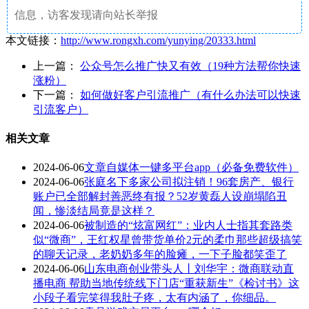
信息，访客发现请向站长举报
本文链接：
http://www.rongxh.com/yunying/20333.html
上一篇：
公众号怎么推广快又有效（19种方法帮你快速
涨粉）
下一篇：
如何做好客户引流推广（有什么办法可以快速
引流客户）
相关文章
2024-06-06
文章自媒体一键多平台app（必备免费软件）
2024-06-06
张庭名下多家公司拟注销！96套房产、银行
账户已全部解封善恶终有报？52岁黄磊人设崩塌陷丑
闻，惨淡结局竟是这样？
2024-06-06
被制造的“炫富网红”：业内人士指其套路类
似“微商”，王红权星曾带货单价2元的柔巾那些超级搞笑
的聊天记录，老奶奶多年的脸瘫，一下子脸都笑歪了
2024-06-06
山东电商创业带头人丨刘华宇：微商联动直
播电商 帮助当地传统线下门店“重获新生”《检讨书》这
小段子看完笑得我肚子疼，太有内涵了，你细品。