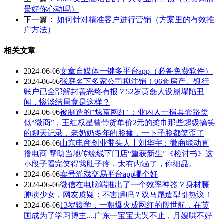
景好你心动吗）
下一篇：
如何针对精准客户进行营销（方案里的有效推
广方法）
相关文章
2024-06-06
文章自媒体一键多平台app（必备免费软件）
2024-06-06
张庭名下多家公司拟注销！96套房产、银行
账户已全部解封善恶终有报？52岁黄磊人设崩塌陷丑
闻，惨淡结局竟是这样？
2024-06-06
被制造的“炫富网红”：业内人士指其套路类
似“微商”，王红权星曾带货单价2元的柔巾那些超级搞笑
的聊天记录，老奶奶多年的脸瘫，一下子脸都笑歪了
2024-06-06
山东电商创业带头人丨刘华宇：微商联动直
播电商 帮助当地传统线下门店“重获新生”《检讨书》这
小段子看完笑得我肚子疼，太有内涵了，你细品。
2024-06-06
卖号游戏交易平台app哪个好
2024-06-06
微信在电脑端推出了一个效率神器？身材臃
肿演少女，网友质疑：不害臊吗？双马尾造型引热议！
2024-06-06
13岁辍学，一朝爆火成网红的殷世航，在英
国成为了学习博主....广东一宝宝大哭不止，月嫂哄不好