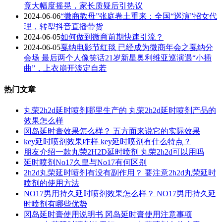
竟大幅度摇晃，家长质疑后引热议
2024-06-06
“微商教母”张庭卷土重来：全国“巡演”招女代
理，转型抖音直播带货
2024-06-05
如何做到微商前期快速引流？
2024-06-05
戛纳电影节红毯 已经成为微商年会之戛纳分
会场 最后两个人像笑话21岁新星奥利维亚巡演遇“小插
曲”，上衣崩开淡定自若
热门文章
丸荣2h2d延时喷剂哪里生产的 丸荣2h2d延时喷剂产品的
效果怎么样
冈岛延时膏效果怎么样？ 五方面来说它的实际效果
key延时喷剂效果咋样 key延时喷剂有什么特点？
朋友介绍一款丸荣2H2D延时喷剂 丸荣2h2d可以用吗
延时喷剂No17久皇与No17有何区别
2h2d丸荣延时喷剂有没有副作用？ 要注意2h2d丸荣延时
喷剂的使用方法
NO17男用持久延时喷剂效果怎么样？ NO17男用持久延
时喷剂有哪些优势
冈岛延时膏使用说明书 冈岛延时膏使用注意事项