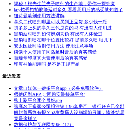
揭秘！根先生兰夫子喷剂的生产地，带你一探究竟
key炫爱拍拍胶能延时多久 看看我用后的感受就知道了
纽诗曼喷剂使用方法讲解
享久二代喷剂哪里可以买到正品货 多少钱一瓶
拼多多上买的享久三代是真的吗 有没有人使用过
黑豹延时喷剂如何辨别真伪 有没有人体验过
黑豹喷剂喷在哪个位置比较好 提前多久喷 喷几下
安太医延时喷剂使用方法 使用注意事项
谈谈个人使用了冈岛延时膏后的真实感受
百臻堂印度真大膏使用后的真实感受
印度神油能用吗 是不是正规产品
最近发表
文章自媒体一键多平台app（必备免费软件）
师傅闪到APP；‘网购安装接单平台’
购丨彩平台哪个最好app
张庭名下多家公司拟注销！96套房产、银行账户已全部
解封善恶终有报？52岁黄磊人设崩塌陷丑闻，惨淡结局
竟是这样？
数据保护与互联网专条（17）