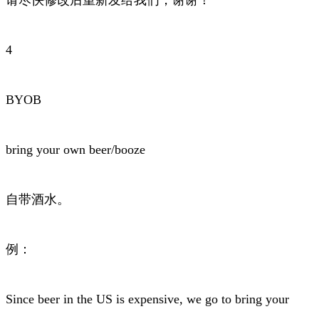
4
BYOB
bring your own beer/booze
自带酒水。
例：
Since beer in the US is expensive, we go to bring your