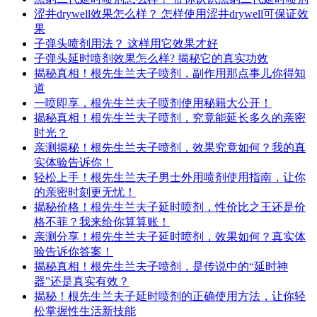
涩井drywell效果怎么样？ 怎样使用涩井drywell可保证效
果
子弹头喷剂用法？ 这样用它效果才好
子弹头延时喷剂效果怎么样? 揭秘它的真实功效
揭秘真相！根先生兰夫子喷剂，副作用那点事儿你得知
道
一喷即享，根先生兰夫子喷剂使用秘籍大公开！
揭秘真相！根先生兰夫子喷剂，究竟能延长多久的亲密
时光？
亲测揭秘！根先生兰夫子喷剂，效果究竟如何？我的真
实体验告诉你！
轻松上手！根先生兰夫子男士外用喷剂使用指南，让你
的亲密时刻更无忧！
揭秘价格！根先生兰夫子延时喷剂，性价比之王还是价
格不菲？我来给你算算账！
亲测分享！根先生兰夫子延时喷剂，效果如何？真实体
验告诉你答案！
揭秘真相！根先生兰夫子喷剂，是传说中的“延时神
器”还是真实有效？
揭秘！根先生兰夫子延时喷剂的正确使用方法，让你轻
松掌握性生活新技能