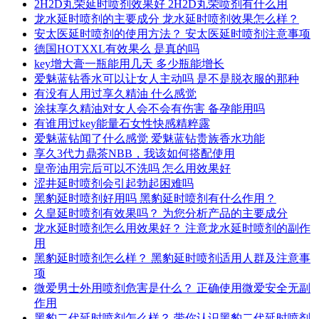
2H2D丸荣延时喷剂效果好 2H2D丸荣喷剂有什么用
龙水延时喷剂的主要成分 龙水延时喷剂效果怎么样？
安太医延时喷剂的使用方法？ 安太医延时喷剂注意事项
德国HOTXXL有效果么 是真的吗
key增大膏一瓶能用几天 多少瓶能增长
爱魅蓝钻香水可以让女人主动吗 是不是脱衣服的那种
有没有人用过享久精油 什么感觉
涂抹享久精油对女人会不会有伤害 备孕能用吗
有谁用过key能量石女性快感精粹露
爱魅蓝钻闻了什么感觉 爱魅蓝钻贵族香水功能
享久3代力鼎茶NBB，我该如何搭配使用
皇帝油用完后可以不洗吗 怎么用效果好
涩井延时喷剂会引起勃起困难吗
黑豹延时喷剂好用吗 黑豹延时喷剂有什么作用？
久皇延时喷剂有效果吗？ 为您分析产品的主要成分
龙水延时喷剂怎么用效果好？ 注意龙水延时喷剂的副作
用
黑豹延时喷剂怎么样？ 黑豹延时喷剂适用人群及注意事
项
微爱男士外用喷剂危害是什么？ 正确使用微爱安全无副
作用
黑豹二代延时喷剂怎么样？ 带你认识黑豹二代延时喷剂