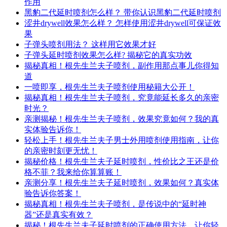
作用
黑豹二代延时喷剂怎么样？ 带你认识黑豹二代延时喷剂
涩井drywell效果怎么样？ 怎样使用涩井drywell可保证效
果
子弹头喷剂用法？ 这样用它效果才好
子弹头延时喷剂效果怎么样? 揭秘它的真实功效
揭秘真相！根先生兰夫子喷剂，副作用那点事儿你得知
道
一喷即享，根先生兰夫子喷剂使用秘籍大公开！
揭秘真相！根先生兰夫子喷剂，究竟能延长多久的亲密
时光？
亲测揭秘！根先生兰夫子喷剂，效果究竟如何？我的真
实体验告诉你！
轻松上手！根先生兰夫子男士外用喷剂使用指南，让你
的亲密时刻更无忧！
揭秘价格！根先生兰夫子延时喷剂，性价比之王还是价
格不菲？我来给你算算账！
亲测分享！根先生兰夫子延时喷剂，效果如何？真实体
验告诉你答案！
揭秘真相！根先生兰夫子喷剂，是传说中的“延时神
器”还是真实有效？
揭秘！根先生兰夫子延时喷剂的正确使用方法，让你轻