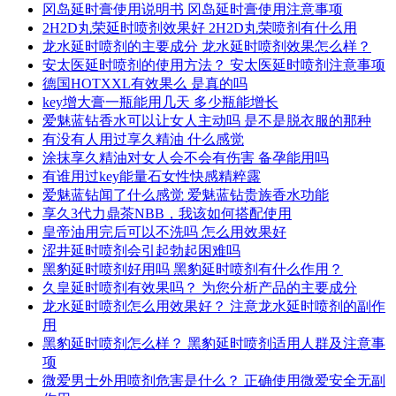
冈岛延时膏使用说明书 冈岛延时膏使用注意事项
2H2D丸荣延时喷剂效果好 2H2D丸荣喷剂有什么用
龙水延时喷剂的主要成分 龙水延时喷剂效果怎么样？
安太医延时喷剂的使用方法？ 安太医延时喷剂注意事项
德国HOTXXL有效果么 是真的吗
key增大膏一瓶能用几天 多少瓶能增长
爱魅蓝钻香水可以让女人主动吗 是不是脱衣服的那种
有没有人用过享久精油 什么感觉
涂抹享久精油对女人会不会有伤害 备孕能用吗
有谁用过key能量石女性快感精粹露
爱魅蓝钻闻了什么感觉 爱魅蓝钻贵族香水功能
享久3代力鼎茶NBB，我该如何搭配使用
皇帝油用完后可以不洗吗 怎么用效果好
涩井延时喷剂会引起勃起困难吗
黑豹延时喷剂好用吗 黑豹延时喷剂有什么作用？
久皇延时喷剂有效果吗？ 为您分析产品的主要成分
龙水延时喷剂怎么用效果好？ 注意龙水延时喷剂的副作
用
黑豹延时喷剂怎么样？ 黑豹延时喷剂适用人群及注意事
项
微爱男士外用喷剂危害是什么？ 正确使用微爱安全无副