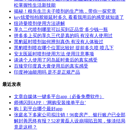
松掌握性生活新技能
揭秘！根先生兰夫子喷剂的生产地，带你一探究竟
key炫爱拍拍胶能延时多久 看看我用后的感受就知道了
纽诗曼喷剂使用方法讲解
享久二代喷剂哪里可以买到正品货 多少钱一瓶
拼多多上买的享久三代是真的吗 有没有人使用过
黑豹延时喷剂如何辨别真伪 有没有人体验过
黑豹喷剂喷在哪个位置比较好 提前多久喷 喷几下
安太医延时喷剂使用方法 使用注意事项
谈谈个人使用了冈岛延时膏后的真实感受
百臻堂印度真大膏使用后的真实感受
印度神油能用吗 是不是正规产品
最近发表
文章自媒体一键多平台app（必备免费软件）
师傅闪到APP；‘网购安装接单平台’
购丨彩平台哪个最好app
张庭名下多家公司拟注销！96套房产、银行账户已全部
解封善恶终有报？52岁黄磊人设崩塌陷丑闻，惨淡结局
竟是这样？