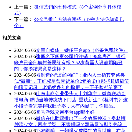
上一篇：
微信营销的七种模式（8个案例分享具体模
式）
下一篇：
公众号推广方法有哪些（19种方法你知道几
个）
相关文章
2024-06-06
文章自媒体一键多平台app（必备免费软件）
2024-06-06
张庭名下多家公司拟注销！96套房产、银行
账户已全部解封善恶终有报？52岁黄磊人设崩塌陷丑
闻，惨淡结局竟是这样？
2024-06-06
被制造的“炫富网红”：业内人士指其套路类
似“微商”，王红权星曾带货单价2元的柔巾那些超级搞笑
的聊天记录，老奶奶多年的脸瘫，一下子脸都笑歪了
2024-06-06
山东电商创业带头人丨刘华宇：微商联动直
播电商 帮助当地传统线下门店“重获新生”《检讨书》这
小段子看完笑得我肚子疼，太有内涵了，你细品。
2024-06-06
卖号游戏交易平台app哪个好
2024-06-06
微信在电脑端推出了一个效率神器？身材臃
肿演少女，网友质疑：不害臊吗？双马尾造型引热议！
2024-06-06
13岁辍学，一朝爆火成网红的殷世航，在英