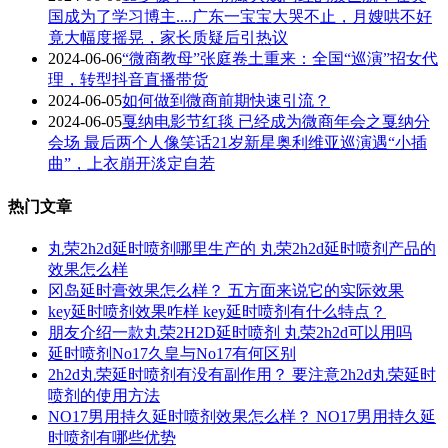
国成为了学习博主....广东一宝宝大哭不止，月嫂哄不好
竟大幅度摇晃，家长质疑后引热议
2024-06-06
“微商教母”张庭卷土重来：全国“巡演”招女代
理，转型抖音直播带货
2024-06-05
如何做到微商前期快速引流？
2024-06-05
戛纳电影节红毯 已经成为微商年会之戛纳分
会场 最后两个人像笑话21岁新星奥利维亚巡演遇“小插
曲”，上衣崩开淡定自若
热门文章
丸荣2h2d延时喷剂哪里生产的 丸荣2h2d延时喷剂产品的
效果怎么样
冈岛延时膏效果怎么样？ 五方面来说它的实际效果
key延时喷剂效果咋样 key延时喷剂有什么特点？
朋友介绍一款丸荣2H2D延时喷剂 丸荣2h2d可以用吗
延时喷剂No17久皇与No17有何区别
2h2d丸荣延时喷剂有没有副作用？ 要注意2h2d丸荣延时
喷剂的使用方法
NO17男用持久延时喷剂效果怎么样？ NO17男用持久延
时喷剂有哪些优势