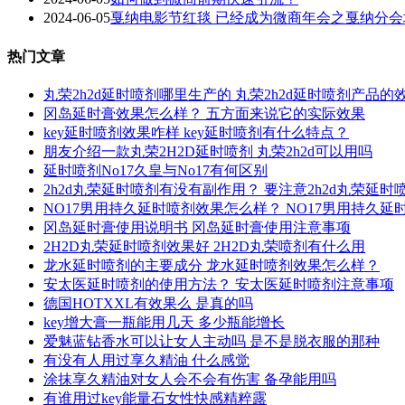
2024-06-05
戛纳电影节红毯 已经成为微商年会之戛纳分会
热门文章
丸荣2h2d延时喷剂哪里生产的 丸荣2h2d延时喷剂产品的
冈岛延时膏效果怎么样？ 五方面来说它的实际效果
key延时喷剂效果咋样 key延时喷剂有什么特点？
朋友介绍一款丸荣2H2D延时喷剂 丸荣2h2d可以用吗
延时喷剂No17久皇与No17有何区别
2h2d丸荣延时喷剂有没有副作用？ 要注意2h2d丸荣延
NO17男用持久延时喷剂效果怎么样？ NO17男用持久
冈岛延时膏使用说明书 冈岛延时膏使用注意事项
2H2D丸荣延时喷剂效果好 2H2D丸荣喷剂有什么用
龙水延时喷剂的主要成分 龙水延时喷剂效果怎么样？
安太医延时喷剂的使用方法？ 安太医延时喷剂注意事项
德国HOTXXL有效果么 是真的吗
key增大膏一瓶能用几天 多少瓶能增长
爱魅蓝钻香水可以让女人主动吗 是不是脱衣服的那种
有没有人用过享久精油 什么感觉
涂抹享久精油对女人会不会有伤害 备孕能用吗
有谁用过key能量石女性快感精粹露