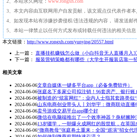
2、本站永久网址：
www.rongxh.com
3、本文内容由互联网用户自发贡献，该文观点仅代表作者
4、如发现本站有涉嫌抄袭侵权/违法违规的内容， 请发送邮件至 aaw4
5、本站一律禁止以任何方式发布或转载任何违法的相关信息
本文链接：
http://www.rongxh.com/yunying/20557.html
上一篇：
直播挂机赚钱怎么做（小白抖音无人直播月入3
下一篇：
服装营销策略都有哪些（大学生开服装店靠一招
相关文章
2024-06-06
文章自媒体一键多平台app（必备免费软件）
2024-06-06
张庭名下多家公司拟注销！96套房产、银行账
2024-06-06
被制造的“炫富网红”：业内人士指其套路类似
2024-06-06
山东电商创业带头人丨刘华宇：微商联动直播
2024-06-06
卖号游戏交易平台app哪个好
2024-06-06
微信在电脑端推出了一个效率神器？身材臃肿
2024-06-06
13岁辍学，一朝爆火成网红的殷世航，在英国
2024-06-06
“微商教母”张庭卷土重来：全国“巡演”招女
2024-06-05
如何做到微商前期快速引流？