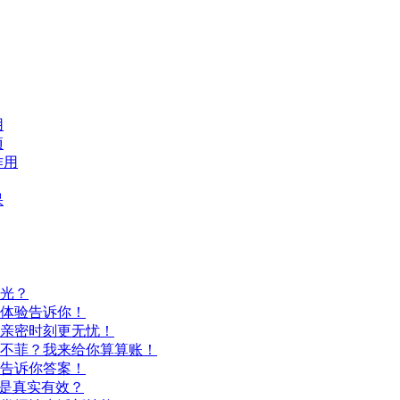
用
项
作用
果
光？
体验告诉你！
亲密时刻更无忧！
不菲？我来给你算算账！
告诉你答案！
还是真实有效？