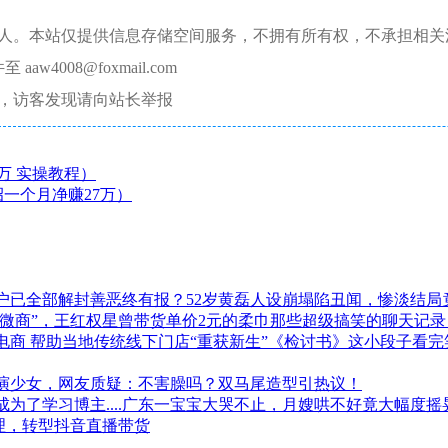
本人。本站仅提供信息存储空间服务，不拥有所有权，不承担相关
008@foxmail.com
，访客发现请向站长举报
万 实操教程）
一个月净赚27万）
户已全部解封善恶终有报？52岁黄磊人设崩塌陷丑闻，惨淡结局
“微商”，王红权星曾带货单价2元的柔巾那些超级搞笑的聊天记
电商 帮助当地传统线下门店“重获新生”《检讨书》这小段子看
演少女，网友质疑：不害臊吗？双马尾造型引热议！
成为了学习博主....广东一宝宝大哭不止，月嫂哄不好竟大幅度
代理，转型抖音直播带货