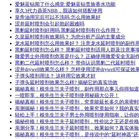
爱魅蓝钻闻了什么感觉 爱魅蓝钻贵族香水功能
享久3代力鼎茶NBB，我该如何搭配使用
皇帝油用完后可以不洗吗 怎么用效果好
涩井延时喷剂会引起勃起困难吗
黑豹延时喷剂好用吗 黑豹延时喷剂有什么作用？
久皇延时喷剂有效果吗？ 为您分析产品的主要成分
龙水延时喷剂怎么用效果好？ 注意龙水延时喷剂的副作
黑豹延时喷剂怎么样？ 黑豹延时喷剂适用人群及注意事
微爱男士外用喷剂危害是什么？ 正确使用微爱安全无副
黑豹二代延时喷剂怎么样？ 带你认识黑豹二代延时喷剂
涩井drywell效果怎么样？ 怎样使用涩井drywell可保证效
子弹头喷剂用法？ 这样用它效果才好
子弹头延时喷剂效果怎么样? 揭秘它的真实功效
揭秘真相！根先生兰夫子喷剂，副作用那点事儿你得知道
一喷即享，根先生兰夫子喷剂使用秘籍大公开！
揭秘真相！根先生兰夫子喷剂，究竟能延长多久的亲密时
亲测揭秘！根先生兰夫子喷剂，效果究竟如何？我的真实
轻松上手！根先生兰夫子男士外用喷剂使用指南，让你的
揭秘价格！根先生兰夫子延时喷剂，性价比之王还是价格
亲测分享！根先生兰夫子延时喷剂，效果如何？真实体验
揭秘真相！根先生兰夫子喷剂，是传说中的“延时神器”