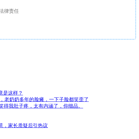
法律责任
竟是这样？
录，老奶奶多年的脸瘫，一下子脸都笑歪了
完笑得我肚子疼，太有内涵了，你细品。
摇晃，家长质疑后引热议