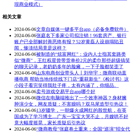
现商业模式）
相关文章
2024-06-06
文章自媒体一键多平台app（必备免费软件）
2024-06-06
张庭名下多家公司拟注销！96套房产、银行
账户已全部解封善恶终有报？52岁黄磊人设崩塌陷丑
闻，惨淡结局竟是这样？
2024-06-06
被制造的“炫富网红”：业内人士指其套路类
似“微商”，王红权星曾带货单价2元的柔巾那些超级搞笑
的聊天记录，老奶奶多年的脸瘫，一下子脸都笑歪了
2024-06-06
山东电商创业带头人丨刘华宇：微商联动直
播电商 帮助当地传统线下门店“重获新生”《检讨书》这
小段子看完笑得我肚子疼，太有内涵了，你细品。
2024-06-06
卖号游戏交易平台app哪个好
2024-06-06
微信在电脑端推出了一个效率神器？身材臃
肿演少女，网友质疑：不害臊吗？双马尾造型引热议！
2024-06-06
13岁辍学，一朝爆火成网红的殷世航，在英
国成为了学习博主....广东一宝宝大哭不止，月嫂哄不好
竟大幅度摇晃，家长质疑后引热议
2024-06-06
“微商教母”张庭卷土重来：全国“巡演”招女代