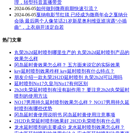
理，转型抖音直播带货
2024-06-05
如何做到微商前期快速引流？
2024-06-05
戛纳电影节红毯 已经成为微商年会之戛纳分
会场 最后两个人像笑话21岁新星奥利维亚巡演遇“小插
曲”，上衣崩开淡定自若
热门文章
丸荣2h2d延时喷剂哪里生产的 丸荣2h2d延时喷剂产品的
效果怎么样
冈岛延时膏效果怎么样？ 五方面来说它的实际效果
key延时喷剂效果咋样 key延时喷剂有什么特点？
朋友介绍一款丸荣2H2D延时喷剂 丸荣2h2d可以用吗
延时喷剂No17久皇与No17有何区别
2h2d丸荣延时喷剂有没有副作用？ 要注意2h2d丸荣延时
喷剂的使用方法
NO17男用持久延时喷剂效果怎么样？ NO17男用持久延
时喷剂有哪些优势
冈岛延时膏使用说明书 冈岛延时膏使用注意事项
2H2D丸荣延时喷剂效果好 2H2D丸荣喷剂有什么用
龙水延时喷剂的主要成分 龙水延时喷剂效果怎么样？