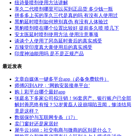
纽诗曼喷剂使用方法讲解
享久二代喷剂哪里可以买到正品货 多少钱一瓶
拼多多上买的享久三代是真的吗 有没有人使用过
黑豹延时喷剂如何辨别真伪 有没有人体验过
黑豹喷剂喷在哪个位置比较好 提前多久喷 喷几下
安太医延时喷剂使用方法 使用注意事项
谈谈个人使用了冈岛延时膏后的真实感受
百臻堂印度真大膏使用后的真实感受
印度神油能用吗 是不是正规产品
最近发表
文章自媒体一键多平台app（必备免费软件）
师傅闪到APP；‘网购安装接单平台’
购丨彩平台哪个最好app
张庭名下多家公司拟注销！96套房产、银行账户已全部
解封善恶终有报？52岁黄磊人设崩塌陷丑闻，惨淡结局
竟是这样？
数据保护与互联网专条（17）
卖门窗好还是家居好
犀牛云1688：社交电商与微商的区别是什么？