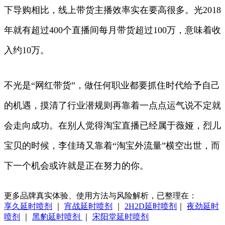
下导购相比，线上带货主播效率实在要高很多。光2018
年就有超过400个直播间每月带货超过100万，意味着收
入约10万。
不光是“网红带货”，做任何职业都要抓住时代给予自己
的机遇，摸清了行业潜规则再靠着一点点运气说不定就
会走向成功。在别人觉得淘宝直播已经属于薇娅，烈儿
宝贝的时候，李佳琦又靠着“淘宝外流量”横空出世，而
下一个机会或许就是正在努力的你。
更多品牌真实体验、使用方法与风险解析，已整理在：
享久延时喷剂
｜
宵战延时喷剂
｜
2H2D延时喷剂
｜
夜劲延时
喷剂
｜
黑豹延时喷剂
｜
宋阳堂延时喷剂