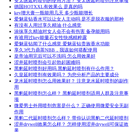
安太医延时喷剂的使用方法？ 安太医延时喷剂注意事项
德国HOTXXL有效果么 是真的吗
key增大膏一瓶能用几天 多少瓶能增长
爱魅蓝钻香水可以让女人主动吗 是不是脱衣服的那种
有没有人用过享久精油 什么感觉
涂抹享久精油对女人会不会有伤害 备孕能用吗
有谁用过key能量石女性快感精粹露
爱魅蓝钻闻了什么感觉 爱魅蓝钻贵族香水功能
享久3代力鼎茶NBB，我该如何搭配使用
皇帝油用完后可以不洗吗 怎么用效果好
涩井延时喷剂会引起勃起困难吗
黑豹延时喷剂好用吗 黑豹延时喷剂有什么作用？
久皇延时喷剂有效果吗？ 为您分析产品的主要成分
龙水延时喷剂怎么用效果好？ 注意龙水延时喷剂的副作
用
黑豹延时喷剂怎么样？ 黑豹延时喷剂适用人群及注意事
项
微爱男士外用喷剂危害是什么？ 正确使用微爱安全无副
作用
黑豹二代延时喷剂怎么样？ 带你认识黑豹二代延时喷剂
涩井drywell效果怎么样？ 怎样使用涩井drywell可保证效
果