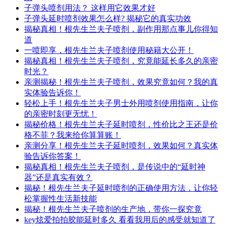
子弹头喷剂用法？ 这样用它效果才好
子弹头延时喷剂效果怎么样? 揭秘它的真实功效
揭秘真相！根先生兰夫子喷剂，副作用那点事儿你得知
道
一喷即享，根先生兰夫子喷剂使用秘籍大公开！
揭秘真相！根先生兰夫子喷剂，究竟能延长多久的亲密
时光？
亲测揭秘！根先生兰夫子喷剂，效果究竟如何？我的真
实体验告诉你！
轻松上手！根先生兰夫子男士外用喷剂使用指南，让你
的亲密时刻更无忧！
揭秘价格！根先生兰夫子延时喷剂，性价比之王还是价
格不菲？我来给你算算账！
亲测分享！根先生兰夫子延时喷剂，效果如何？真实体
验告诉你答案！
揭秘真相！根先生兰夫子喷剂，是传说中的“延时神
器”还是真实有效？
揭秘！根先生兰夫子延时喷剂的正确使用方法，让你轻
松掌握性生活新技能
揭秘！根先生兰夫子喷剂的生产地，带你一探究竟
key炫爱拍拍胶能延时多久 看看我用后的感受就知道了