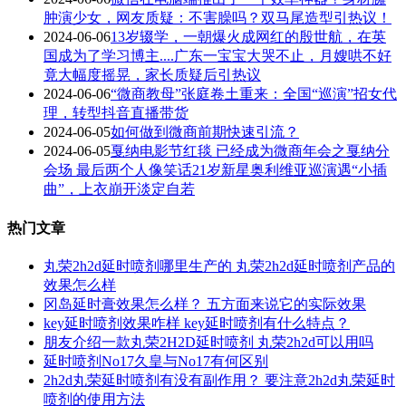
肿演少女，网友质疑：不害臊吗？双马尾造型引热议！
2024-06-06
13岁辍学，一朝爆火成网红的殷世航，在英
国成为了学习博主....广东一宝宝大哭不止，月嫂哄不好
竟大幅度摇晃，家长质疑后引热议
2024-06-06
“微商教母”张庭卷土重来：全国“巡演”招女代
理，转型抖音直播带货
2024-06-05
如何做到微商前期快速引流？
2024-06-05
戛纳电影节红毯 已经成为微商年会之戛纳分
会场 最后两个人像笑话21岁新星奥利维亚巡演遇“小插
曲”，上衣崩开淡定自若
热门文章
丸荣2h2d延时喷剂哪里生产的 丸荣2h2d延时喷剂产品的
效果怎么样
冈岛延时膏效果怎么样？ 五方面来说它的实际效果
key延时喷剂效果咋样 key延时喷剂有什么特点？
朋友介绍一款丸荣2H2D延时喷剂 丸荣2h2d可以用吗
延时喷剂No17久皇与No17有何区别
2h2d丸荣延时喷剂有没有副作用？ 要注意2h2d丸荣延时
喷剂的使用方法