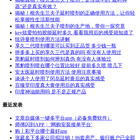
器”还是真实有效？
揭秘！根先生兰夫子延时喷剂的正确使用方法，让你轻
松掌握性生活新技能
揭秘！根先生兰夫子喷剂的生产地，带你一探究竟
key炫爱拍拍胶能延时多久 看看我用后的感受就知道了
纽诗曼喷剂使用方法讲解
享久二代喷剂哪里可以买到正品货 多少钱一瓶
拼多多上买的享久三代是真的吗 有没有人使用过
黑豹延时喷剂如何辨别真伪 有没有人体验过
黑豹喷剂喷在哪个位置比较好 提前多久喷 喷几下
安太医延时喷剂使用方法 使用注意事项
谈谈个人使用了冈岛延时膏后的真实感受
百臻堂印度真大膏使用后的真实感受
印度神油能用吗 是不是正规产品
最近发表
文章自媒体一键多平台app（必备免费软件）
师傅闪到APP；‘网购安装接单平台’
购丨彩平台哪个最好app
张庭名下多家公司拟注销！96套房产、银行账户已全部