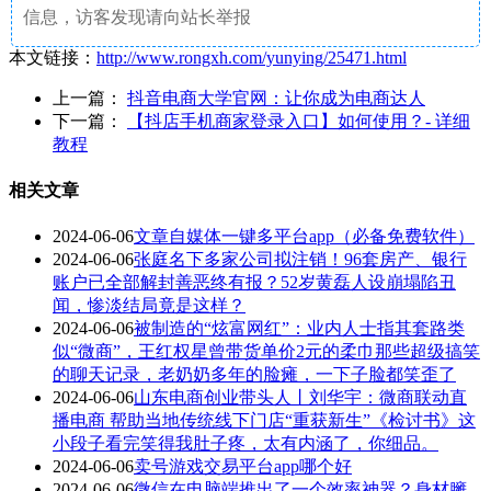
信息，访客发现请向站长举报
本文链接：
http://www.rongxh.com/yunying/25471.html
上一篇：
抖音电商大学官网：让你成为电商达人
下一篇：
【抖店手机商家登录入口】如何使用？- 详细
教程
相关文章
2024-06-06
文章自媒体一键多平台app（必备免费软件）
2024-06-06
张庭名下多家公司拟注销！96套房产、银行
账户已全部解封善恶终有报？52岁黄磊人设崩塌陷丑
闻，惨淡结局竟是这样？
2024-06-06
被制造的“炫富网红”：业内人士指其套路类
似“微商”，王红权星曾带货单价2元的柔巾那些超级搞笑
的聊天记录，老奶奶多年的脸瘫，一下子脸都笑歪了
2024-06-06
山东电商创业带头人丨刘华宇：微商联动直
播电商 帮助当地传统线下门店“重获新生”《检讨书》这
小段子看完笑得我肚子疼，太有内涵了，你细品。
2024-06-06
卖号游戏交易平台app哪个好
2024-06-06
微信在电脑端推出了一个效率神器？身材臃