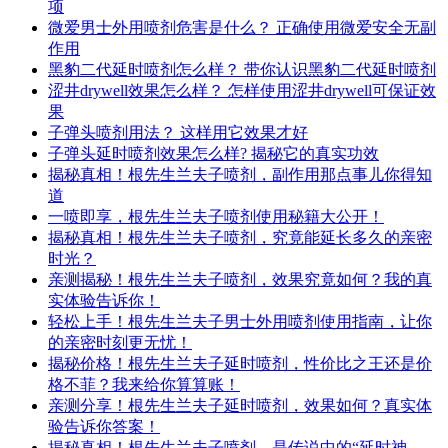
项
微爱男士外用喷剂危害是什么？ 正确使用微爱安全无副
作用
黑豹二代延时喷剂怎么样？ 带你认识黑豹二代延时喷剂
涩井drywell效果怎么样？ 怎样使用涩井drywell可保证效
果
子弹头喷剂用法？ 这样用它效果才好
子弹头延时喷剂效果怎么样? 揭秘它的真实功效
揭秘真相！根先生兰夫子喷剂，副作用那点事儿你得知
道
一喷即享，根先生兰夫子喷剂使用秘籍大公开！
揭秘真相！根先生兰夫子喷剂，究竟能延长多久的亲密
时光？
亲测揭秘！根先生兰夫子喷剂，效果究竟如何？我的真
实体验告诉你！
轻松上手！根先生兰夫子男士外用喷剂使用指南，让你
的亲密时刻更无忧！
揭秘价格！根先生兰夫子延时喷剂，性价比之王还是价
格不菲？我来给你算算账！
亲测分享！根先生兰夫子延时喷剂，效果如何？真实体
验告诉你答案！
揭秘真相！根先生兰夫子喷剂，是传说中的“延时神