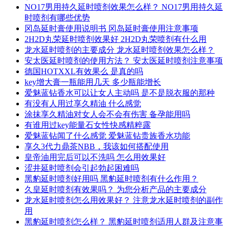
NO17男用持久延时喷剂效果怎么样？ NO17男用持久延
时喷剂有哪些优势
冈岛延时膏使用说明书 冈岛延时膏使用注意事项
2H2D丸荣延时喷剂效果好 2H2D丸荣喷剂有什么用
龙水延时喷剂的主要成分 龙水延时喷剂效果怎么样？
安太医延时喷剂的使用方法？ 安太医延时喷剂注意事项
德国HOTXXL有效果么 是真的吗
key增大膏一瓶能用几天 多少瓶能增长
爱魅蓝钻香水可以让女人主动吗 是不是脱衣服的那种
有没有人用过享久精油 什么感觉
涂抹享久精油对女人会不会有伤害 备孕能用吗
有谁用过key能量石女性快感精粹露
爱魅蓝钻闻了什么感觉 爱魅蓝钻贵族香水功能
享久3代力鼎茶NBB，我该如何搭配使用
皇帝油用完后可以不洗吗 怎么用效果好
涩井延时喷剂会引起勃起困难吗
黑豹延时喷剂好用吗 黑豹延时喷剂有什么作用？
久皇延时喷剂有效果吗？ 为您分析产品的主要成分
龙水延时喷剂怎么用效果好？ 注意龙水延时喷剂的副作
用
黑豹延时喷剂怎么样？ 黑豹延时喷剂适用人群及注意事