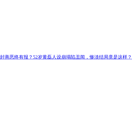
解封善恶终有报？52岁黄磊人设崩塌陷丑闻，惨淡结局竟是这样？