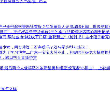
播平台将自己的产品推广出去
户已全部解封善恶终有报？52岁黄磊人设崩塌陷丑闻，惨淡结局
“微商”，王红权星曾带货单价2元的柔巾那些超级搞笑的聊天记
电商 帮助当地传统线下门店“重获新生”《检讨书》这小段子看
演少女，网友质疑：不害臊吗？双马尾造型引热议！
成为了学习博主....广东一宝宝大哭不止，月嫂哄不好竟大幅度
代理，转型抖音直播带货
场 最后两个人像笑话21岁新星奥利维亚巡演遇“小插曲”，上衣
效果怎么样