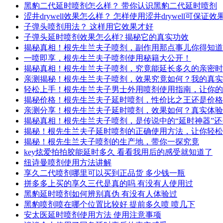
黑豹二代延时喷剂怎么样？ 带你认识黑豹二代延时喷剂
涩井drywell效果怎么样？ 怎样使用涩井drywell可保证效
子弹头喷剂用法？ 这样用它效果才好
子弹头延时喷剂效果怎么样? 揭秘它的真实功效
揭秘真相！根先生兰夫子喷剂，副作用那点事儿你得知道
一喷即享，根先生兰夫子喷剂使用秘籍大公开！
揭秘真相！根先生兰夫子喷剂，究竟能延长多久的亲密时
亲测揭秘！根先生兰夫子喷剂，效果究竟如何？我的真实
轻松上手！根先生兰夫子男士外用喷剂使用指南，让你的
揭秘价格！根先生兰夫子延时喷剂，性价比之王还是价格
亲测分享！根先生兰夫子延时喷剂，效果如何？真实体验
揭秘真相！根先生兰夫子喷剂，是传说中的“延时神器”
揭秘！根先生兰夫子延时喷剂的正确使用方法，让你轻松
揭秘！根先生兰夫子喷剂的生产地，带你一探究竟
key炫爱拍拍胶能延时多久 看看我用后的感受就知道了
纽诗曼喷剂使用方法讲解
享久二代喷剂哪里可以买到正品货 多少钱一瓶
拼多多上买的享久三代是真的吗 有没有人使用过
黑豹延时喷剂如何辨别真伪 有没有人体验过
黑豹喷剂喷在哪个位置比较好 提前多久喷 喷几下
安太医延时喷剂使用方法 使用注意事项