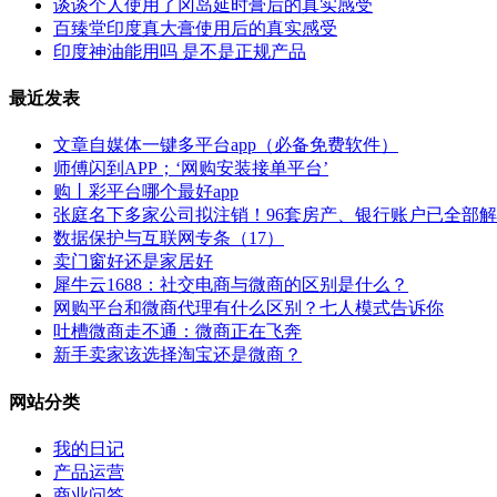
谈谈个人使用了冈岛延时膏后的真实感受
百臻堂印度真大膏使用后的真实感受
印度神油能用吗 是不是正规产品
最近发表
文章自媒体一键多平台app（必备免费软件）
师傅闪到APP；‘网购安装接单平台’
购丨彩平台哪个最好app
张庭名下多家公司拟注销！96套房产、银行账户已全部
数据保护与互联网专条（17）
卖门窗好还是家居好
犀牛云1688：社交电商与微商的区别是什么？
网购平台和微商代理有什么区别？七人模式告诉你
吐槽微商走不通：微商正在飞奔
新手卖家该选择淘宝还是微商？
网站分类
我的日记
产品运营
商业问答