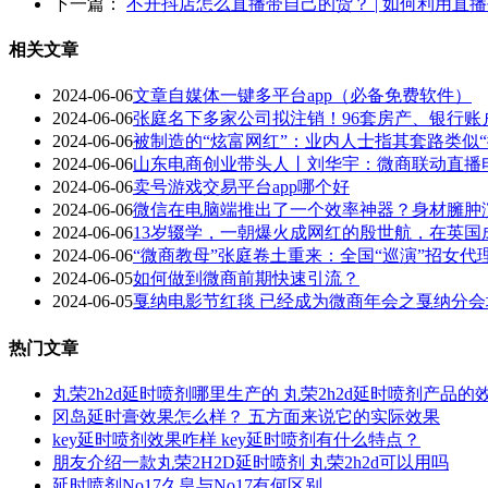
下一篇：
不开抖店怎么直播带自己的货？ | 如何利用直
相关文章
2024-06-06
文章自媒体一键多平台app（必备免费软件）
2024-06-06
张庭名下多家公司拟注销！96套房产、银行账
2024-06-06
被制造的“炫富网红”：业内人士指其套路类似
2024-06-06
山东电商创业带头人丨刘华宇：微商联动直播
2024-06-06
卖号游戏交易平台app哪个好
2024-06-06
微信在电脑端推出了一个效率神器？身材臃肿
2024-06-06
13岁辍学，一朝爆火成网红的殷世航，在英国
2024-06-06
“微商教母”张庭卷土重来：全国“巡演”招女
2024-06-05
如何做到微商前期快速引流？
2024-06-05
戛纳电影节红毯 已经成为微商年会之戛纳分会
热门文章
丸荣2h2d延时喷剂哪里生产的 丸荣2h2d延时喷剂产品的
冈岛延时膏效果怎么样？ 五方面来说它的实际效果
key延时喷剂效果咋样 key延时喷剂有什么特点？
朋友介绍一款丸荣2H2D延时喷剂 丸荣2h2d可以用吗
延时喷剂No17久皇与No17有何区别