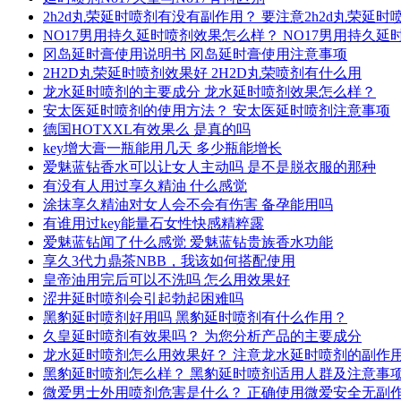
2h2d丸荣延时喷剂有没有副作用？ 要注意2h2d丸荣延
NO17男用持久延时喷剂效果怎么样？ NO17男用持久
冈岛延时膏使用说明书 冈岛延时膏使用注意事项
2H2D丸荣延时喷剂效果好 2H2D丸荣喷剂有什么用
龙水延时喷剂的主要成分 龙水延时喷剂效果怎么样？
安太医延时喷剂的使用方法？ 安太医延时喷剂注意事项
德国HOTXXL有效果么 是真的吗
key增大膏一瓶能用几天 多少瓶能增长
爱魅蓝钻香水可以让女人主动吗 是不是脱衣服的那种
有没有人用过享久精油 什么感觉
涂抹享久精油对女人会不会有伤害 备孕能用吗
有谁用过key能量石女性快感精粹露
爱魅蓝钻闻了什么感觉 爱魅蓝钻贵族香水功能
享久3代力鼎茶NBB，我该如何搭配使用
皇帝油用完后可以不洗吗 怎么用效果好
涩井延时喷剂会引起勃起困难吗
黑豹延时喷剂好用吗 黑豹延时喷剂有什么作用？
久皇延时喷剂有效果吗？ 为您分析产品的主要成分
龙水延时喷剂怎么用效果好？ 注意龙水延时喷剂的副作
黑豹延时喷剂怎么样？ 黑豹延时喷剂适用人群及注意事
微爱男士外用喷剂危害是什么？ 正确使用微爱安全无副