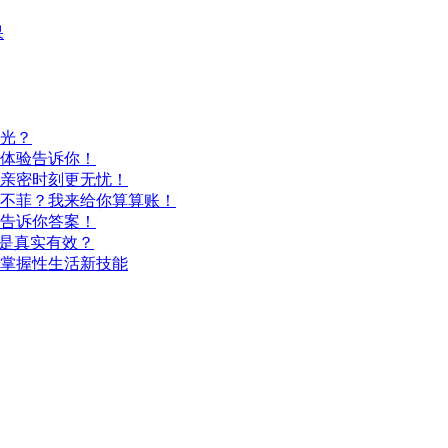
果
光？
体验告诉你！
亲密时刻更无忧！
不菲？我来给你算算账！
告诉你答案！
还是真实有效？
掌握性生活新技能