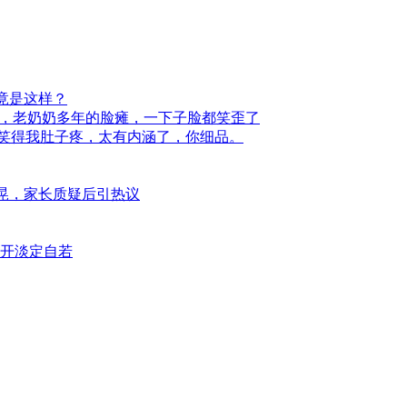
竟是这样？
录，老奶奶多年的脸瘫，一下子脸都笑歪了
完笑得我肚子疼，太有内涵了，你细品。
摇晃，家长质疑后引热议
崩开淡定自若