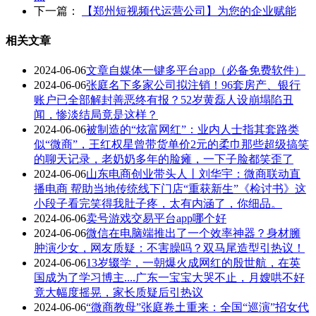
下一篇：
【郑州短视频代运营公司】为您的企业赋能
相关文章
2024-06-06
文章自媒体一键多平台app（必备免费软件）
2024-06-06
张庭名下多家公司拟注销！96套房产、银行
账户已全部解封善恶终有报？52岁黄磊人设崩塌陷丑
闻，惨淡结局竟是这样？
2024-06-06
被制造的“炫富网红”：业内人士指其套路类
似“微商”，王红权星曾带货单价2元的柔巾那些超级搞笑
的聊天记录，老奶奶多年的脸瘫，一下子脸都笑歪了
2024-06-06
山东电商创业带头人丨刘华宇：微商联动直
播电商 帮助当地传统线下门店“重获新生”《检讨书》这
小段子看完笑得我肚子疼，太有内涵了，你细品。
2024-06-06
卖号游戏交易平台app哪个好
2024-06-06
微信在电脑端推出了一个效率神器？身材臃
肿演少女，网友质疑：不害臊吗？双马尾造型引热议！
2024-06-06
13岁辍学，一朝爆火成网红的殷世航，在英
国成为了学习博主....广东一宝宝大哭不止，月嫂哄不好
竟大幅度摇晃，家长质疑后引热议
2024-06-06
“微商教母”张庭卷土重来：全国“巡演”招女代