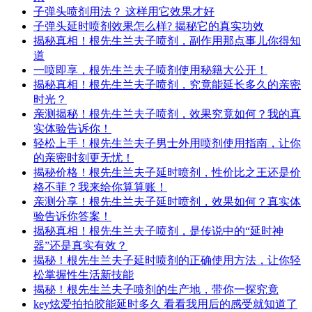
子弹头喷剂用法？ 这样用它效果才好
子弹头延时喷剂效果怎么样? 揭秘它的真实功效
揭秘真相！根先生兰夫子喷剂，副作用那点事儿你得知
道
一喷即享，根先生兰夫子喷剂使用秘籍大公开！
揭秘真相！根先生兰夫子喷剂，究竟能延长多久的亲密
时光？
亲测揭秘！根先生兰夫子喷剂，效果究竟如何？我的真
实体验告诉你！
轻松上手！根先生兰夫子男士外用喷剂使用指南，让你
的亲密时刻更无忧！
揭秘价格！根先生兰夫子延时喷剂，性价比之王还是价
格不菲？我来给你算算账！
亲测分享！根先生兰夫子延时喷剂，效果如何？真实体
验告诉你答案！
揭秘真相！根先生兰夫子喷剂，是传说中的“延时神
器”还是真实有效？
揭秘！根先生兰夫子延时喷剂的正确使用方法，让你轻
松掌握性生活新技能
揭秘！根先生兰夫子喷剂的生产地，带你一探究竟
key炫爱拍拍胶能延时多久 看看我用后的感受就知道了