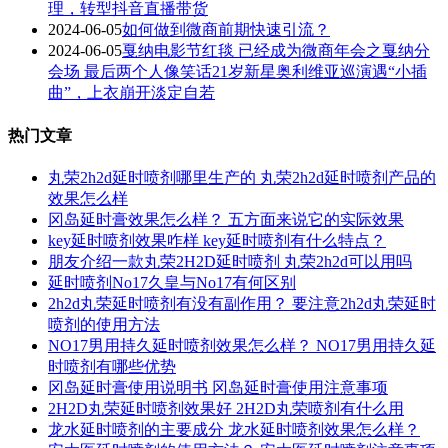
理，转型抖音直播带货
2024-06-05
如何做到微商前期快速引流？
2024-06-05
戛纳电影节红毯 已经成为微商年会之戛纳分
会场 最后两个人像笑话21岁新星奥利维亚巡演遇“小插
曲”，上衣崩开淡定自若
热门文章
丸荣2h2d延时喷剂哪里生产的 丸荣2h2d延时喷剂产品的
效果怎么样
冈岛延时膏效果怎么样？ 五方面来说它的实际效果
key延时喷剂效果咋样 key延时喷剂有什么特点？
朋友介绍一款丸荣2H2D延时喷剂 丸荣2h2d可以用吗
延时喷剂No17久皇与No17有何区别
2h2d丸荣延时喷剂有没有副作用？ 要注意2h2d丸荣延时
喷剂的使用方法
NO17男用持久延时喷剂效果怎么样？ NO17男用持久延
时喷剂有哪些优势
冈岛延时膏使用说明书 冈岛延时膏使用注意事项
2H2D丸荣延时喷剂效果好 2H2D丸荣喷剂有什么用
龙水延时喷剂的主要成分 龙水延时喷剂效果怎么样？