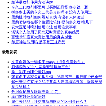
纽诗曼喷剂使用方法讲解
享久二代喷剂哪里可以买到正品货 多少钱一瓶
拼多多上买的享久三代是真的吗 有没有人使用过
黑豹延时喷剂如何辨别真伪 有没有人体验过
黑豹喷剂喷在哪个位置比较好 提前多久喷 喷几下
安太医延时喷剂使用方法 使用注意事项
谈谈个人使用了冈岛延时膏后的真实感受
百臻堂印度真大膏使用后的真实感受
印度神油能用吗 是不是正规产品
最近发表
文章自媒体一键多平台app（必备免费软件）
师傅闪到APP；‘网购安装接单平台’
购丨彩平台哪个最好app
张庭名下多家公司拟注销！96套房产、银行账户已全部
解封善恶终有报？52岁黄磊人设崩塌陷丑闻，惨淡结局
竟是这样？
数据保护与互联网专条（17）
卖门窗好还是家居好
犀牛云1688：社交电商与微商的区别是什么？