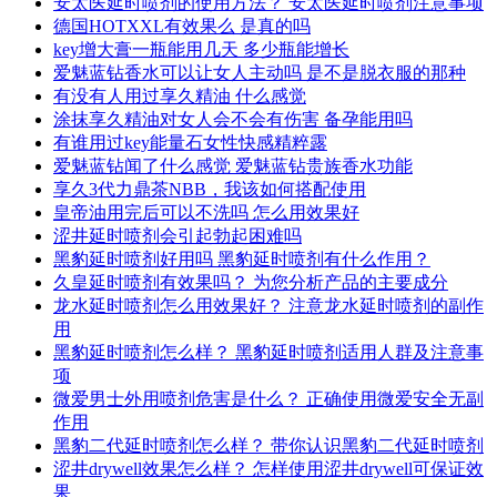
安太医延时喷剂的使用方法？ 安太医延时喷剂注意事项
德国HOTXXL有效果么 是真的吗
key增大膏一瓶能用几天 多少瓶能增长
爱魅蓝钻香水可以让女人主动吗 是不是脱衣服的那种
有没有人用过享久精油 什么感觉
涂抹享久精油对女人会不会有伤害 备孕能用吗
有谁用过key能量石女性快感精粹露
爱魅蓝钻闻了什么感觉 爱魅蓝钻贵族香水功能
享久3代力鼎茶NBB，我该如何搭配使用
皇帝油用完后可以不洗吗 怎么用效果好
涩井延时喷剂会引起勃起困难吗
黑豹延时喷剂好用吗 黑豹延时喷剂有什么作用？
久皇延时喷剂有效果吗？ 为您分析产品的主要成分
龙水延时喷剂怎么用效果好？ 注意龙水延时喷剂的副作
用
黑豹延时喷剂怎么样？ 黑豹延时喷剂适用人群及注意事
项
微爱男士外用喷剂危害是什么？ 正确使用微爱安全无副
作用
黑豹二代延时喷剂怎么样？ 带你认识黑豹二代延时喷剂
涩井drywell效果怎么样？ 怎样使用涩井drywell可保证效
果