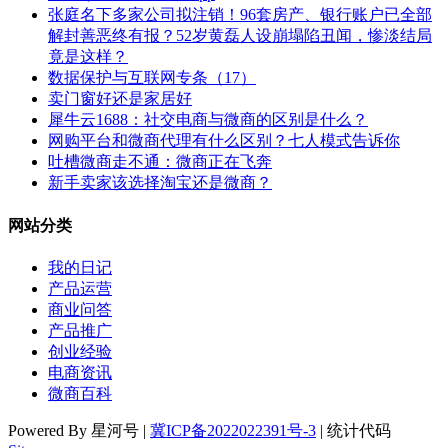
张庭名下多家公司拟注销！96套房产、银行账户已全部
解封善恶终有报？52岁黄磊人设崩塌陷丑闻，惨淡结局
竟是这样？
数据保护与互联网专条（17）
卖门窗好还是家居好
犀牛云1688：社交电商与微商的区别是什么？
网购平台和微商代理有什么区别？七人模式告诉你
吐槽微商走不通：微商正在飞奔
新手卖家该选择淘宝还是微商？
网站分类
我的日记
产品运营
商业问答
产品推广
创业经验
电商资讯
微商百科
Powered By 星河号 |
冀ICP备2022022391号-3
| 统计代码