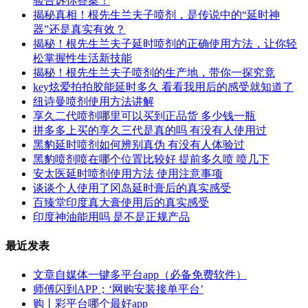
验告诉你答案！
揭秘真相！根先生兰夫子喷剂，是传说中的“延时神
器”还是真实有效？
揭秘！根先生兰夫子延时喷剂的正确使用方法，让你轻
松掌握性生活新技能
揭秘！根先生兰夫子喷剂的生产地，带你一探究竟
key炫爱拍拍胶能延时多久 看看我用后的感受就知道了
纽诗曼喷剂使用方法讲解
享久二代喷剂哪里可以买到正品货 多少钱一瓶
拼多多上买的享久三代是真的吗 有没有人使用过
黑豹延时喷剂如何辨别真伪 有没有人体验过
黑豹喷剂喷在哪个位置比较好 提前多久喷 喷几下
安太医延时喷剂使用方法 使用注意事项
谈谈个人使用了冈岛延时膏后的真实感受
百臻堂印度真大膏使用后的真实感受
印度神油能用吗 是不是正规产品
最近发表
文章自媒体一键多平台app（必备免费软件）
师傅闪到APP；‘网购安装接单平台’
购丨彩平台哪个最好app