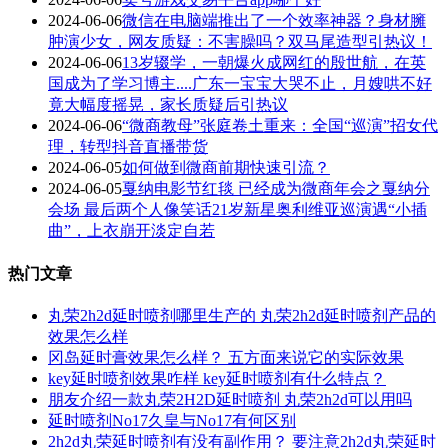
2024-06-06
微信在电脑端推出了一个效率神器？身材臃
肿演少女，网友质疑：不害臊吗？双马尾造型引热议！
2024-06-06
13岁辍学，一朝爆火成网红的殷世航，在英
国成为了学习博主....广东一宝宝大哭不止，月嫂哄不好
竟大幅度摇晃，家长质疑后引热议
2024-06-06
“微商教母”张庭卷土重来：全国“巡演”招女代
理，转型抖音直播带货
2024-06-05
如何做到微商前期快速引流？
2024-06-05
戛纳电影节红毯 已经成为微商年会之戛纳分
会场 最后两个人像笑话21岁新星奥利维亚巡演遇“小插
曲”，上衣崩开淡定自若
热门文章
丸荣2h2d延时喷剂哪里生产的 丸荣2h2d延时喷剂产品的
效果怎么样
冈岛延时膏效果怎么样？ 五方面来说它的实际效果
key延时喷剂效果咋样 key延时喷剂有什么特点？
朋友介绍一款丸荣2H2D延时喷剂 丸荣2h2d可以用吗
延时喷剂No17久皇与No17有何区别
2h2d丸荣延时喷剂有没有副作用？ 要注意2h2d丸荣延时