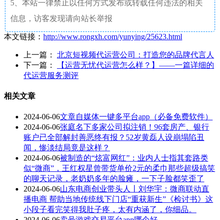
5、本站一律禁止以任何方式发布或转载任何违法的相关
信息，访客发现请向站长举报
本文链接：
http://www.rongxh.com/yunying/25623.html
上一篇：
北京短视频代运营公司：打造您的品牌代言人
下一篇：
【运营无忧代运营怎么样？】——一篇详细的
代运营服务测评
相关文章
2024-06-06
文章自媒体一键多平台app（必备免费软件）
2024-06-06
张庭名下多家公司拟注销！96套房产、银行
账户已全部解封善恶终有报？52岁黄磊人设崩塌陷丑
闻，惨淡结局竟是这样？
2024-06-06
被制造的“炫富网红”：业内人士指其套路类
似“微商”，王红权星曾带货单价2元的柔巾那些超级搞笑
的聊天记录，老奶奶多年的脸瘫，一下子脸都笑歪了
2024-06-06
山东电商创业带头人丨刘华宇：微商联动直
播电商 帮助当地传统线下门店“重获新生”《检讨书》这
小段子看完笑得我肚子疼，太有内涵了，你细品。
2024-06-06
卖号游戏交易平台app哪个好