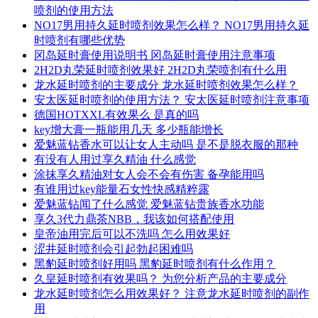
喷剂的使用方法
NO17男用持久延时喷剂效果怎么样？ NO17男用持久延
时喷剂有哪些优势
冈岛延时膏使用说明书 冈岛延时膏使用注意事项
2H2D丸荣延时喷剂效果好 2H2D丸荣喷剂有什么用
龙水延时喷剂的主要成分 龙水延时喷剂效果怎么样？
安太医延时喷剂的使用方法？ 安太医延时喷剂注意事项
德国HOTXXL有效果么 是真的吗
key增大膏一瓶能用几天 多少瓶能增长
爱魅蓝钻香水可以让女人主动吗 是不是脱衣服的那种
有没有人用过享久精油 什么感觉
涂抹享久精油对女人会不会有伤害 备孕能用吗
有谁用过key能量石女性快感精粹露
爱魅蓝钻闻了什么感觉 爱魅蓝钻贵族香水功能
享久3代力鼎茶NBB，我该如何搭配使用
皇帝油用完后可以不洗吗 怎么用效果好
涩井延时喷剂会引起勃起困难吗
黑豹延时喷剂好用吗 黑豹延时喷剂有什么作用？
久皇延时喷剂有效果吗？ 为您分析产品的主要成分
龙水延时喷剂怎么用效果好？ 注意龙水延时喷剂的副作
用