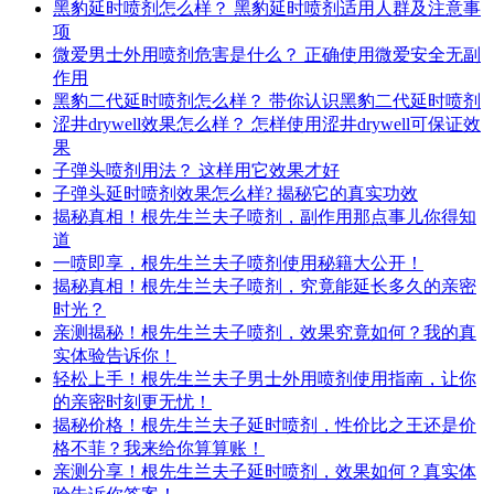
黑豹延时喷剂怎么样？ 黑豹延时喷剂适用人群及注意事
项
微爱男士外用喷剂危害是什么？ 正确使用微爱安全无副
作用
黑豹二代延时喷剂怎么样？ 带你认识黑豹二代延时喷剂
涩井drywell效果怎么样？ 怎样使用涩井drywell可保证效
果
子弹头喷剂用法？ 这样用它效果才好
子弹头延时喷剂效果怎么样? 揭秘它的真实功效
揭秘真相！根先生兰夫子喷剂，副作用那点事儿你得知
道
一喷即享，根先生兰夫子喷剂使用秘籍大公开！
揭秘真相！根先生兰夫子喷剂，究竟能延长多久的亲密
时光？
亲测揭秘！根先生兰夫子喷剂，效果究竟如何？我的真
实体验告诉你！
轻松上手！根先生兰夫子男士外用喷剂使用指南，让你
的亲密时刻更无忧！
揭秘价格！根先生兰夫子延时喷剂，性价比之王还是价
格不菲？我来给你算算账！
亲测分享！根先生兰夫子延时喷剂，效果如何？真实体