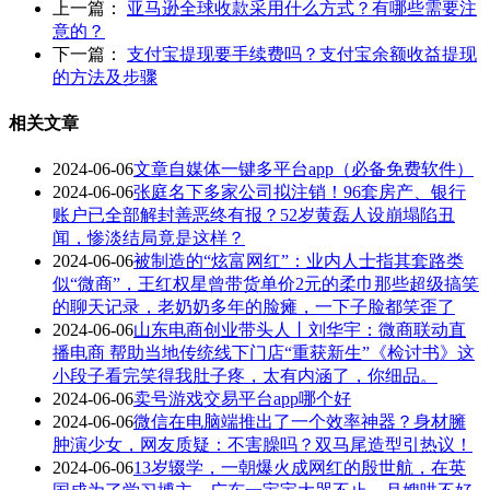
上一篇：
亚马逊全球收款采用什么方式？有哪些需要注
意的？
下一篇：
支付宝提现要手续费吗？支付宝余额收益提现
的方法及步骤
相关文章
2024-06-06
文章自媒体一键多平台app（必备免费软件）
2024-06-06
张庭名下多家公司拟注销！96套房产、银行
账户已全部解封善恶终有报？52岁黄磊人设崩塌陷丑
闻，惨淡结局竟是这样？
2024-06-06
被制造的“炫富网红”：业内人士指其套路类
似“微商”，王红权星曾带货单价2元的柔巾那些超级搞笑
的聊天记录，老奶奶多年的脸瘫，一下子脸都笑歪了
2024-06-06
山东电商创业带头人丨刘华宇：微商联动直
播电商 帮助当地传统线下门店“重获新生”《检讨书》这
小段子看完笑得我肚子疼，太有内涵了，你细品。
2024-06-06
卖号游戏交易平台app哪个好
2024-06-06
微信在电脑端推出了一个效率神器？身材臃
肿演少女，网友质疑：不害臊吗？双马尾造型引热议！
2024-06-06
13岁辍学，一朝爆火成网红的殷世航，在英