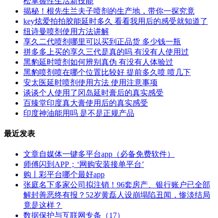
松掌握性生活新技能
揭秘！根先生兰夫子喷剂的生产地，带你一探究竟
key炫爱拍拍胶能延时多久 看看我用后的感受就知道了
纽诗曼喷剂使用方法讲解
享久二代喷剂哪里可以买到正品货 多少钱一瓶
拼多多上买的享久三代是真的吗 有没有人使用过
黑豹延时喷剂如何辨别真伪 有没有人体验过
黑豹喷剂喷在哪个位置比较好 提前多久喷 喷几下
安太医延时喷剂使用方法 使用注意事项
谈谈个人使用了冈岛延时膏后的真实感受
百臻堂印度真大膏使用后的真实感受
印度神油能用吗 是不是正规产品
最近发表
文章自媒体一键多平台app（必备免费软件）
师傅闪到APP；‘网购安装接单平台’
购丨彩平台哪个最好app
张庭名下多家公司拟注销！96套房产、银行账户已全部
解封善恶终有报？52岁黄磊人设崩塌陷丑闻，惨淡结局
竟是这样？
数据保护与互联网专条（17）