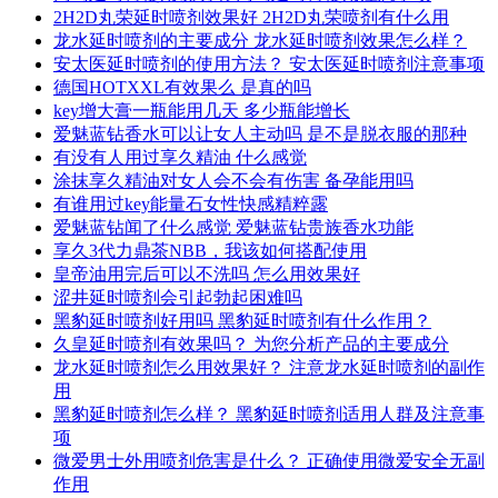
2H2D丸荣延时喷剂效果好 2H2D丸荣喷剂有什么用
龙水延时喷剂的主要成分 龙水延时喷剂效果怎么样？
安太医延时喷剂的使用方法？ 安太医延时喷剂注意事项
德国HOTXXL有效果么 是真的吗
key增大膏一瓶能用几天 多少瓶能增长
爱魅蓝钻香水可以让女人主动吗 是不是脱衣服的那种
有没有人用过享久精油 什么感觉
涂抹享久精油对女人会不会有伤害 备孕能用吗
有谁用过key能量石女性快感精粹露
爱魅蓝钻闻了什么感觉 爱魅蓝钻贵族香水功能
享久3代力鼎茶NBB，我该如何搭配使用
皇帝油用完后可以不洗吗 怎么用效果好
涩井延时喷剂会引起勃起困难吗
黑豹延时喷剂好用吗 黑豹延时喷剂有什么作用？
久皇延时喷剂有效果吗？ 为您分析产品的主要成分
龙水延时喷剂怎么用效果好？ 注意龙水延时喷剂的副作
用
黑豹延时喷剂怎么样？ 黑豹延时喷剂适用人群及注意事
项
微爱男士外用喷剂危害是什么？ 正确使用微爱安全无副
作用