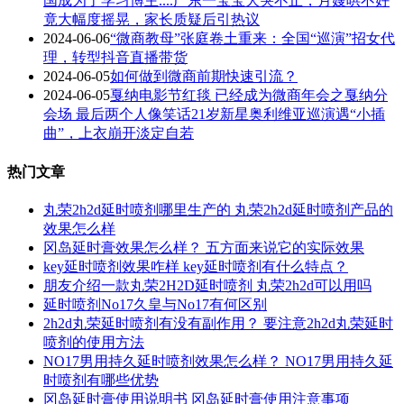
国成为了学习博主....广东一宝宝大哭不止，月嫂哄不好
竟大幅度摇晃，家长质疑后引热议
2024-06-06
“微商教母”张庭卷土重来：全国“巡演”招女代
理，转型抖音直播带货
2024-06-05
如何做到微商前期快速引流？
2024-06-05
戛纳电影节红毯 已经成为微商年会之戛纳分
会场 最后两个人像笑话21岁新星奥利维亚巡演遇“小插
曲”，上衣崩开淡定自若
热门文章
丸荣2h2d延时喷剂哪里生产的 丸荣2h2d延时喷剂产品的
效果怎么样
冈岛延时膏效果怎么样？ 五方面来说它的实际效果
key延时喷剂效果咋样 key延时喷剂有什么特点？
朋友介绍一款丸荣2H2D延时喷剂 丸荣2h2d可以用吗
延时喷剂No17久皇与No17有何区别
2h2d丸荣延时喷剂有没有副作用？ 要注意2h2d丸荣延时
喷剂的使用方法
NO17男用持久延时喷剂效果怎么样？ NO17男用持久延
时喷剂有哪些优势
冈岛延时膏使用说明书 冈岛延时膏使用注意事项