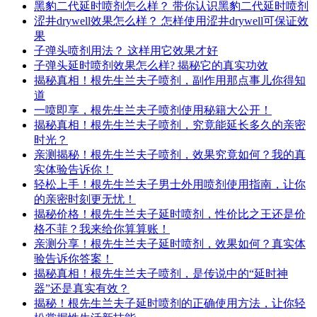
黑豹二代延时喷剂怎么样？ 带你认识黑豹二代延时喷剂
涩井drywell效果怎么样？ 怎样使用涩井drywell可保证效
果
子弹头喷剂用法？ 这样用它效果才好
子弹头延时喷剂效果怎么样? 揭秘它的真实功效
揭秘真相！根先生兰夫子喷剂，副作用那点事儿你得知
道
一喷即享，根先生兰夫子喷剂使用秘籍大公开！
揭秘真相！根先生兰夫子喷剂，究竟能延长多久的亲密
时光？
亲测揭秘！根先生兰夫子喷剂，效果究竟如何？我的真
实体验告诉你！
轻松上手！根先生兰夫子男士外用喷剂使用指南，让你
的亲密时刻更无忧！
揭秘价格！根先生兰夫子延时喷剂，性价比之王还是价
格不菲？我来给你算算账！
亲测分享！根先生兰夫子延时喷剂，效果如何？真实体
验告诉你答案！
揭秘真相！根先生兰夫子喷剂，是传说中的“延时神
器”还是真实有效？
揭秘！根先生兰夫子延时喷剂的正确使用方法，让你轻