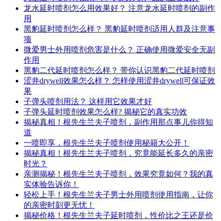
龙水延时喷剂怎么用效果好？ 注意龙水延时喷剂的副作
用
黑豹延时喷剂怎么样？ 黑豹延时喷剂适用人群及注意事
项
微爱男士外用喷剂危害是什么？ 正确使用微爱安全无副
作用
黑豹二代延时喷剂怎么样？ 带你认识黑豹二代延时喷剂
涩井drywell效果怎么样？ 怎样使用涩井drywell可保证效
果
子弹头喷剂用法？ 这样用它效果才好
子弹头延时喷剂效果怎么样? 揭秘它的真实功效
揭秘真相！根先生兰夫子喷剂，副作用那点事儿你得知
道
一喷即享，根先生兰夫子喷剂使用秘籍大公开！
揭秘真相！根先生兰夫子喷剂，究竟能延长多久的亲密
时光？
亲测揭秘！根先生兰夫子喷剂，效果究竟如何？我的真
实体验告诉你！
轻松上手！根先生兰夫子男士外用喷剂使用指南，让你
的亲密时刻更无忧！
揭秘价格！根先生兰夫子延时喷剂，性价比之王还是价