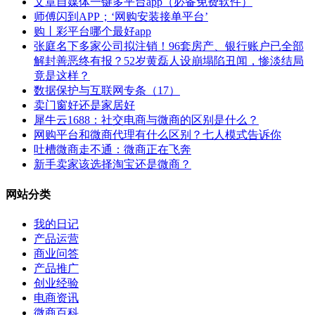
文章自媒体一键多平台app（必备免费软件）
师傅闪到APP；‘网购安装接单平台’
购丨彩平台哪个最好app
张庭名下多家公司拟注销！96套房产、银行账户已全部
解封善恶终有报？52岁黄磊人设崩塌陷丑闻，惨淡结局
竟是这样？
数据保护与互联网专条（17）
卖门窗好还是家居好
犀牛云1688：社交电商与微商的区别是什么？
网购平台和微商代理有什么区别？七人模式告诉你
吐槽微商走不通：微商正在飞奔
新手卖家该选择淘宝还是微商？
网站分类
我的日记
产品运营
商业问答
产品推广
创业经验
电商资讯
微商百科