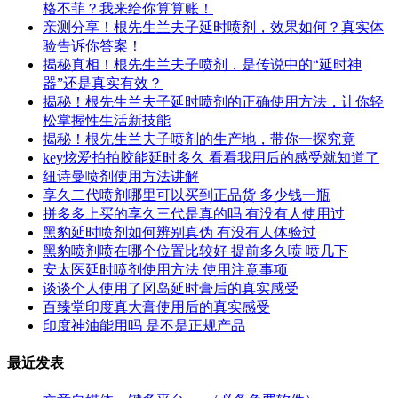
格不菲？我来给你算算账！
亲测分享！根先生兰夫子延时喷剂，效果如何？真实体
验告诉你答案！
揭秘真相！根先生兰夫子喷剂，是传说中的“延时神
器”还是真实有效？
揭秘！根先生兰夫子延时喷剂的正确使用方法，让你轻
松掌握性生活新技能
揭秘！根先生兰夫子喷剂的生产地，带你一探究竟
key炫爱拍拍胶能延时多久 看看我用后的感受就知道了
纽诗曼喷剂使用方法讲解
享久二代喷剂哪里可以买到正品货 多少钱一瓶
拼多多上买的享久三代是真的吗 有没有人使用过
黑豹延时喷剂如何辨别真伪 有没有人体验过
黑豹喷剂喷在哪个位置比较好 提前多久喷 喷几下
安太医延时喷剂使用方法 使用注意事项
谈谈个人使用了冈岛延时膏后的真实感受
百臻堂印度真大膏使用后的真实感受
印度神油能用吗 是不是正规产品
最近发表