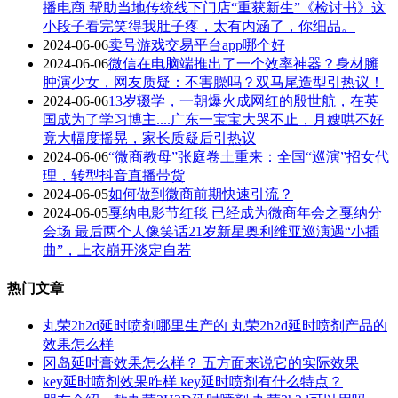
播电商 帮助当地传统线下门店“重获新生”《检讨书》这
小段子看完笑得我肚子疼，太有内涵了，你细品。
2024-06-06
卖号游戏交易平台app哪个好
2024-06-06
微信在电脑端推出了一个效率神器？身材臃
肿演少女，网友质疑：不害臊吗？双马尾造型引热议！
2024-06-06
13岁辍学，一朝爆火成网红的殷世航，在英
国成为了学习博主....广东一宝宝大哭不止，月嫂哄不好
竟大幅度摇晃，家长质疑后引热议
2024-06-06
“微商教母”张庭卷土重来：全国“巡演”招女代
理，转型抖音直播带货
2024-06-05
如何做到微商前期快速引流？
2024-06-05
戛纳电影节红毯 已经成为微商年会之戛纳分
会场 最后两个人像笑话21岁新星奥利维亚巡演遇“小插
曲”，上衣崩开淡定自若
热门文章
丸荣2h2d延时喷剂哪里生产的 丸荣2h2d延时喷剂产品的
效果怎么样
冈岛延时膏效果怎么样？ 五方面来说它的实际效果
key延时喷剂效果咋样 key延时喷剂有什么特点？