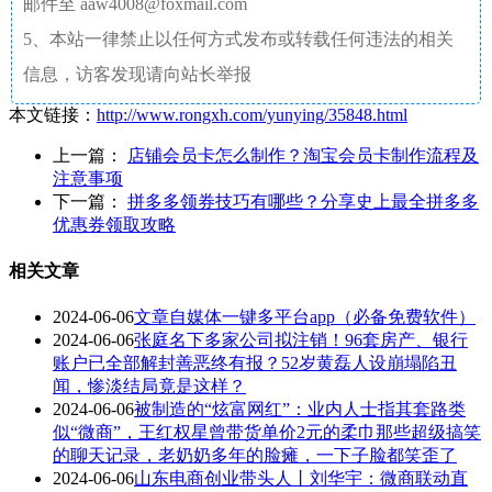
邮件至 aaw4008@foxmail.com
5、本站一律禁止以任何方式发布或转载任何违法的相关
信息，访客发现请向站长举报
本文链接：
http://www.rongxh.com/yunying/35848.html
上一篇：
店铺会员卡怎么制作？淘宝会员卡制作流程及
注意事项
下一篇：
拼多多领券技巧有哪些？分享史上最全拼多多
优惠券领取攻略
相关文章
2024-06-06
文章自媒体一键多平台app（必备免费软件）
2024-06-06
张庭名下多家公司拟注销！96套房产、银行
账户已全部解封善恶终有报？52岁黄磊人设崩塌陷丑
闻，惨淡结局竟是这样？
2024-06-06
被制造的“炫富网红”：业内人士指其套路类
似“微商”，王红权星曾带货单价2元的柔巾那些超级搞笑
的聊天记录，老奶奶多年的脸瘫，一下子脸都笑歪了
2024-06-06
山东电商创业带头人丨刘华宇：微商联动直