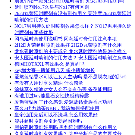
朋友介绍一款丸荣2H2D延时喷剂 丸荣2h2d可以用吗
延时喷剂No17久皇与No17有何区别
2h2d丸荣延时喷剂有没有副作用？ 要注意2h2d丸荣延时
喷剂的使用方法
NO17男用持久延时喷剂效果怎么样？ NO17男用持久延
时喷剂有哪些优势
冈岛延时膏使用说明书 冈岛延时膏使用注意事项
2H2D丸荣延时喷剂效果好 2H2D丸荣喷剂有什么用
龙水延时喷剂的主要成分 龙水延时喷剂效果怎么样？
安太医延时喷剂的使用方法？ 安太医延时喷剂注意事项
德国HOTXXL有效果么 是真的吗
key增大膏一瓶能用几天 多少瓶能增长
爱魅蓝钻香水可以让女人主动吗 是不是脱衣服的那种
有没有人用过享久精油 什么感觉
涂抹享久精油对女人会不会有伤害 备孕能用吗
有谁用过key能量石女性快感精粹露
爱魅蓝钻闻了什么感觉 爱魅蓝钻贵族香水功能
享久3代力鼎茶NBB，我该如何搭配使用
皇帝油用完后可以不洗吗 怎么用效果好
涩井延时喷剂会引起勃起困难吗
黑豹延时喷剂好用吗 黑豹延时喷剂有什么作用？
久皇延时喷剂有效果吗？ 为您分析产品的主要成分