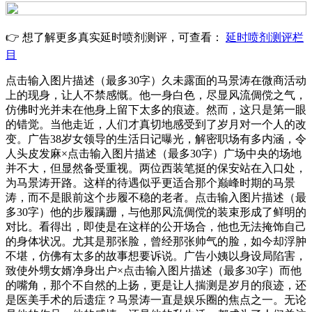
👉 想了解更多真实延时喷剂测评，可查看：
延时喷剂测评栏
目
点击输入图片描述（最多30字）久未露面的马景涛在微商活动
上的现身，让人不禁感慨。他一身白色，尽显风流倜傥之气，
仿佛时光并未在他身上留下太多的痕迹。然而，这只是第一眼
的错觉。当他走近，人们才真切地感受到了岁月对一个人的改
变。广告38岁女领导的生活日记曝光，解密职场有多内涵，令
人头皮发麻×点击输入图片描述（最多30字）广场中央的场地
并不大，但显然备受重视。两位西装笔挺的保安站在入口处，
为马景涛开路。这样的待遇似乎更适合那个巅峰时期的马景
涛，而不是眼前这个步履不稳的老者。点击输入图片描述（最
多30字）他的步履蹒跚，与他那风流倜傥的装束形成了鲜明的
对比。看得出，即使是在这样的公开场合，他也无法掩饰自己
的身体状况。尤其是那张脸，曾经那张帅气的脸，如今却浮肿
不堪，仿佛有太多的故事想要诉说。广告小姨以身设局陷害，
致使外甥女婿净身出户×点击输入图片描述（最多30字）而他
的嘴角，那个不自然的上扬，更是让人揣测是岁月的痕迹，还
是医美手术的后遗症？马景涛一直是娱乐圈的焦点之一。无论