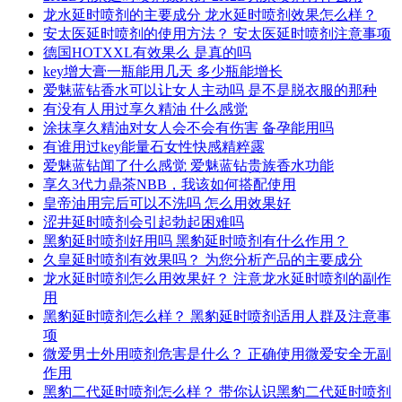
龙水延时喷剂的主要成分 龙水延时喷剂效果怎么样？
安太医延时喷剂的使用方法？ 安太医延时喷剂注意事项
德国HOTXXL有效果么 是真的吗
key增大膏一瓶能用几天 多少瓶能增长
爱魅蓝钻香水可以让女人主动吗 是不是脱衣服的那种
有没有人用过享久精油 什么感觉
涂抹享久精油对女人会不会有伤害 备孕能用吗
有谁用过key能量石女性快感精粹露
爱魅蓝钻闻了什么感觉 爱魅蓝钻贵族香水功能
享久3代力鼎茶NBB，我该如何搭配使用
皇帝油用完后可以不洗吗 怎么用效果好
涩井延时喷剂会引起勃起困难吗
黑豹延时喷剂好用吗 黑豹延时喷剂有什么作用？
久皇延时喷剂有效果吗？ 为您分析产品的主要成分
龙水延时喷剂怎么用效果好？ 注意龙水延时喷剂的副作
用
黑豹延时喷剂怎么样？ 黑豹延时喷剂适用人群及注意事
项
微爱男士外用喷剂危害是什么？ 正确使用微爱安全无副
作用
黑豹二代延时喷剂怎么样？ 带你认识黑豹二代延时喷剂