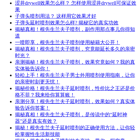
涩井drywell效果怎么样？ 怎样使用涩井drywell可保证效
果
子弹头喷剂用法？ 这样用它效果才好
子弹头延时喷剂效果怎么样? 揭秘它的真实功效
揭秘真相！根先生兰夫子喷剂，副作用那点事儿你得知
道
一喷即享，根先生兰夫子喷剂使用秘籍大公开！
揭秘真相！根先生兰夫子喷剂，究竟能延长多久的亲密
时光？
亲测揭秘！根先生兰夫子喷剂，效果究竟如何？我的真
实体验告诉你！
轻松上手！根先生兰夫子男士外用喷剂使用指南，让你
的亲密时刻更无忧！
揭秘价格！根先生兰夫子延时喷剂，性价比之王还是价
格不菲？我来给你算算账！
亲测分享！根先生兰夫子延时喷剂，效果如何？真实体
验告诉你答案！
揭秘真相！根先生兰夫子喷剂，是传说中的“延时神
器”还是真实有效？
揭秘！根先生兰夫子延时喷剂的正确使用方法，让你轻
松掌握性生活新技能