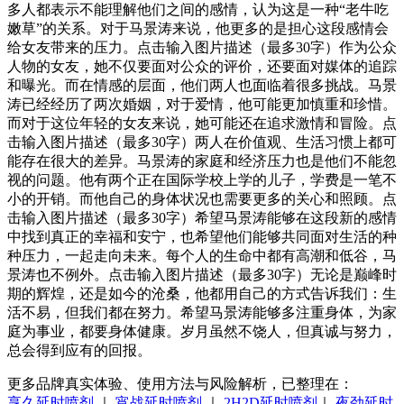
多人都表示不能理解他们之间的感情，认为这是一种“老牛吃
嫩草”的关系。对于马景涛来说，他更多的是担心这段感情会
给女友带来的压力。点击输入图片描述（最多30字）作为公众
人物的女友，她不仅要面对公众的评价，还要面对媒体的追踪
和曝光。而在情感的层面，他们两人也面临着很多挑战。马景
涛已经经历了两次婚姻，对于爱情，他可能更加慎重和珍惜。
而对于这位年轻的女友来说，她可能还在追求激情和冒险。点
击输入图片描述（最多30字）两人在价值观、生活习惯上都可
能存在很大的差异。马景涛的家庭和经济压力也是他们不能忽
视的问题。他有两个正在国际学校上学的儿子，学费是一笔不
小的开销。而他自己的身体状况也需要更多的关心和照顾。点
击输入图片描述（最多30字）希望马景涛能够在这段新的感情
中找到真正的幸福和安宁，也希望他们能够共同面对生活的种
种压力，一起走向未来。每个人的生命中都有高潮和低谷，马
景涛也不例外。点击输入图片描述（最多30字）无论是巅峰时
期的辉煌，还是如今的沧桑，他都用自己的方式告诉我们：生
活不易，但我们都在努力。希望马景涛能够多注重身体，为家
庭为事业，都要身体健康。岁月虽然不饶人，但真诚与努力，
总会得到应有的回报。
更多品牌真实体验、使用方法与风险解析，已整理在：
享久延时喷剂
｜
宵战延时喷剂
｜
2H2D延时喷剂
｜
夜劲延时