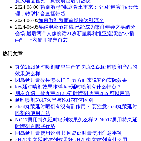
竟大幅度摇晃，家长质疑后引热议
2024-06-06
“微商教母”张庭卷土重来：全国“巡演”招女代
理，转型抖音直播带货
2024-06-05
如何做到微商前期快速引流？
2024-06-05
戛纳电影节红毯 已经成为微商年会之戛纳分
会场 最后两个人像笑话21岁新星奥利维亚巡演遇“小插
曲”，上衣崩开淡定自若
热门文章
丸荣2h2d延时喷剂哪里生产的 丸荣2h2d延时喷剂产品的
效果怎么样
冈岛延时膏效果怎么样？ 五方面来说它的实际效果
key延时喷剂效果咋样 key延时喷剂有什么特点？
朋友介绍一款丸荣2H2D延时喷剂 丸荣2h2d可以用吗
延时喷剂No17久皇与No17有何区别
2h2d丸荣延时喷剂有没有副作用？ 要注意2h2d丸荣延时
喷剂的使用方法
NO17男用持久延时喷剂效果怎么样？ NO17男用持久延
时喷剂有哪些优势
冈岛延时膏使用说明书 冈岛延时膏使用注意事项
2H2D丸荣延时喷剂效果好 2H2D丸荣喷剂有什么用