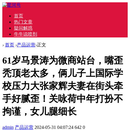
首页
热门文章
疑问解惑
牛牛说喷剂
›
首页
›
产品运营
›
正文
61岁马景涛为微商站台，嘴歪
秃顶老太多，俩儿子上国际学
校压力大张家辉夫妻在街头牵
手好腻歪！关咏荷中年打扮不
拘谨，女儿腿细长
admin
产品运营
2024-05-31 04:07:24
642
0