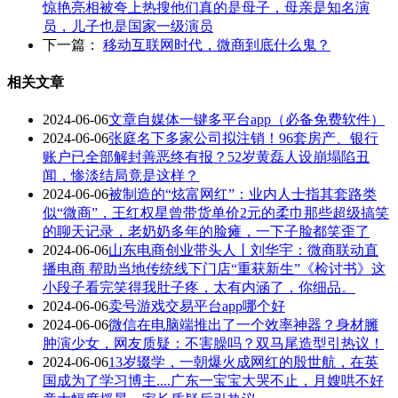
惊艳亮相被夸上热搜他们真的是母子，母亲是知名演
员，儿子也是国家一级演员
下一篇：
移动互联网时代，微商到底什么鬼？
相关文章
2024-06-06
文章自媒体一键多平台app（必备免费软件）
2024-06-06
张庭名下多家公司拟注销！96套房产、银行
账户已全部解封善恶终有报？52岁黄磊人设崩塌陷丑
闻，惨淡结局竟是这样？
2024-06-06
被制造的“炫富网红”：业内人士指其套路类
似“微商”，王红权星曾带货单价2元的柔巾那些超级搞笑
的聊天记录，老奶奶多年的脸瘫，一下子脸都笑歪了
2024-06-06
山东电商创业带头人丨刘华宇：微商联动直
播电商 帮助当地传统线下门店“重获新生”《检讨书》这
小段子看完笑得我肚子疼，太有内涵了，你细品。
2024-06-06
卖号游戏交易平台app哪个好
2024-06-06
微信在电脑端推出了一个效率神器？身材臃
肿演少女，网友质疑：不害臊吗？双马尾造型引热议！
2024-06-06
13岁辍学，一朝爆火成网红的殷世航，在英
国成为了学习博主....广东一宝宝大哭不止，月嫂哄不好