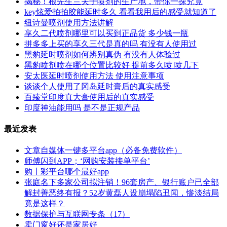
揭秘！根先生兰夫子喷剂的生产地，带你一探究竟
key炫爱拍拍胶能延时多久 看看我用后的感受就知道了
纽诗曼喷剂使用方法讲解
享久二代喷剂哪里可以买到正品货 多少钱一瓶
拼多多上买的享久三代是真的吗 有没有人使用过
黑豹延时喷剂如何辨别真伪 有没有人体验过
黑豹喷剂喷在哪个位置比较好 提前多久喷 喷几下
安太医延时喷剂使用方法 使用注意事项
谈谈个人使用了冈岛延时膏后的真实感受
百臻堂印度真大膏使用后的真实感受
印度神油能用吗 是不是正规产品
最近发表
文章自媒体一键多平台app（必备免费软件）
师傅闪到APP；‘网购安装接单平台’
购丨彩平台哪个最好app
张庭名下多家公司拟注销！96套房产、银行账户已全部
解封善恶终有报？52岁黄磊人设崩塌陷丑闻，惨淡结局
竟是这样？
数据保护与互联网专条（17）
卖门窗好还是家居好