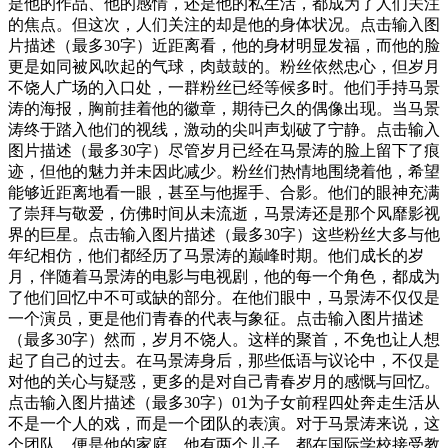
是他的作品、他的感情，还是他的私生活，都成为了人们关注
的焦点。但这次，人们关注的却是他的身体状况。点击输入图
片描述（最多30字）近距离看，他的身材明显发福，而他的脸
更是如同被风吹起的气球，肉鼓鼓的。粉丝依然忠心，但岁月
不饶人广场的入口处，一群粉丝已经等候多时。他们手持马景
涛的海报，胸前挂着他的徽章，期待已久的偶像出现。当马景
涛终于踏入他们的视线，激动的尖叫声划破了宁静。点击输入
图片描述（最多30字）尽管岁月已经在马景涛的脸上留下了痕
迹，但他的魅力并未因此减少。粉丝们热情地围绕着他，希望
能够近距离地看一眼，甚至与他握手、合影。他们的眼神充满
了崇拜与敬爱，仿佛时间从未流逝，马景涛还是那个风靡影视
界的巨星。点击输入图片描述（最多30字）这些粉丝大多与他
年纪相仿，他们都经历了马景涛的巅峰时期。他们成长的岁
月，伴随着马景涛的电影与电视剧，他的每一个角色，都成为
了他们回忆中不可或缺的部分。在他们眼中，马景涛不仅仅是
一个演员，更是他们青春的代表与象征。点击输入图片描述
（最多30字）然而，岁月不饶人。这样的聚首，不免也让人想
起了自己的过去。在马景涛身后，那些低语与议论中，不仅是
对他的关心与疑惑，更多的是对自己青春岁月的感慨与回忆。
点击输入图片描述（最多30字）01为子女前程四处奔走生活从
不是一个人的戏，而是一个团队的表演。对于马景涛来说，这
个团队，便是他的家庭。他有两个儿子，都在国际学校接受教