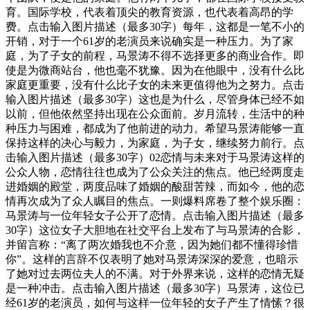
育。国际学校，代表着顶尖的教育资源，也代表着高昂的学
费。点击输入图片描述（最多30字）每年，这都是一笔不小的
开销，对于一个61岁的老演员来说确实是一种压力。为了家
庭，为了子女的前程，马景涛不得不选择更多的商业合作。即
使是为微商站台，他也毫不犹豫。因为在他眼中，没有什么比
家庭更重要，没有什么比子女的未来更值得他为之努力。点击
输入图片描述（最多30字）这也是为什么，尽管身体已经不如
以前，但他依然坚持出现在公众面前。岁月流转，生活中的种
种压力与困难，都成为了他前进的动力。希望马景涛能够一直
保持这样的决心与毅力，为家庭，为子女，继续努力前行。点
击输入图片描述（最多30字）02恋情与未来对于马景涛这样的
公众人物，恋情往往也成为了公众关注的焦点。他已经两度走
进婚姻的殿堂，两度品味了婚姻的酸甜苦辣，而如今，他的恋
情再次成为了众人瞩目的焦点。一则爆料席卷了整个娱乐圈：
马景涛与一位年轻女子公开了恋情。点击输入图片描述（最多
30字）这位女子大胆地在社交平台上发布了与马景涛的合影，
并留言称：“离了两次婚我也不介意，因为她们都不懂得珍惜
你”。这样的言辞不仅表明了她对马景涛深深的爱意，也暗示
了她对过去两位夫人的不满。对于外界来说，这样的恋情无疑
是一种冲击。点击输入图片描述（最多30字）马景涛，这位已
经61岁的老演员，如何与这样一位年轻的女子产生了情愫？很