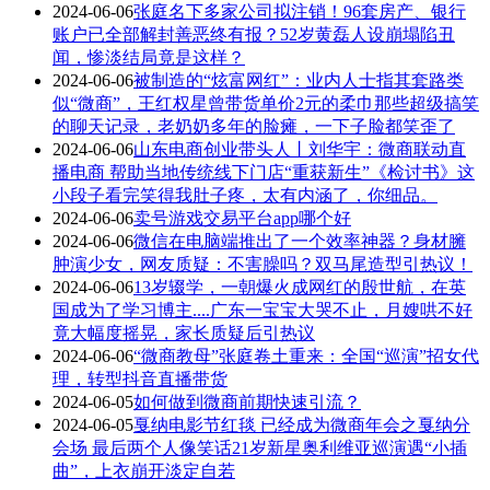
2024-06-06
张庭名下多家公司拟注销！96套房产、银行
账户已全部解封善恶终有报？52岁黄磊人设崩塌陷丑
闻，惨淡结局竟是这样？
2024-06-06
被制造的“炫富网红”：业内人士指其套路类
似“微商”，王红权星曾带货单价2元的柔巾那些超级搞笑
的聊天记录，老奶奶多年的脸瘫，一下子脸都笑歪了
2024-06-06
山东电商创业带头人丨刘华宇：微商联动直
播电商 帮助当地传统线下门店“重获新生”《检讨书》这
小段子看完笑得我肚子疼，太有内涵了，你细品。
2024-06-06
卖号游戏交易平台app哪个好
2024-06-06
微信在电脑端推出了一个效率神器？身材臃
肿演少女，网友质疑：不害臊吗？双马尾造型引热议！
2024-06-06
13岁辍学，一朝爆火成网红的殷世航，在英
国成为了学习博主....广东一宝宝大哭不止，月嫂哄不好
竟大幅度摇晃，家长质疑后引热议
2024-06-06
“微商教母”张庭卷土重来：全国“巡演”招女代
理，转型抖音直播带货
2024-06-05
如何做到微商前期快速引流？
2024-06-05
戛纳电影节红毯 已经成为微商年会之戛纳分
会场 最后两个人像笑话21岁新星奥利维亚巡演遇“小插
曲”，上衣崩开淡定自若