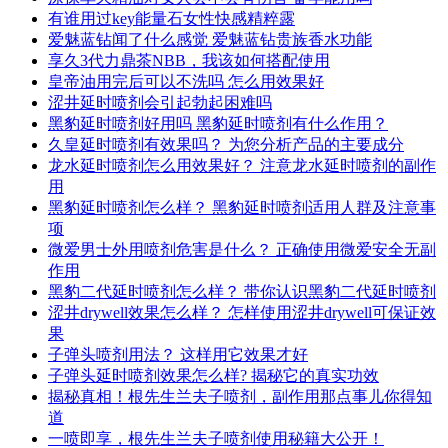
有谁用过key能量石女性快感精粹露
爱魅蓝钻闻了什么感觉 爱魅蓝钻贵族香水功能
享久3代力鼎茶NBB，我该如何搭配使用
皇帝油用完后可以不洗吗 怎么用效果好
涩井延时喷剂会引起勃起困难吗
黑豹延时喷剂好用吗 黑豹延时喷剂有什么作用？
久皇延时喷剂有效果吗？ 为您分析产品的主要成分
龙水延时喷剂怎么用效果好？ 注意龙水延时喷剂的副作
用
黑豹延时喷剂怎么样？ 黑豹延时喷剂适用人群及注意事
项
微爱男士外用喷剂危害是什么？ 正确使用微爱安全无副
作用
黑豹二代延时喷剂怎么样？ 带你认识黑豹二代延时喷剂
涩井drywell效果怎么样？ 怎样使用涩井drywell可保证效
果
子弹头喷剂用法？ 这样用它效果才好
子弹头延时喷剂效果怎么样? 揭秘它的真实功效
揭秘真相！根先生兰夫子喷剂，副作用那点事儿你得知
道
一喷即享，根先生兰夫子喷剂使用秘籍大公开！