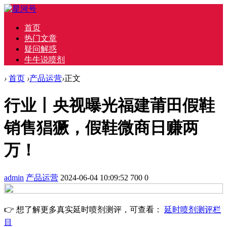
首页
热门文章
疑问解惑
牛牛说喷剂
›
首页
›
产品运营
›
正文
行业丨央视曝光福建莆田假鞋
销售猖獗，假鞋微商日赚两
万！
admin
产品运营
2024-06-04 10:09:52
700
0
👉 想了解更多真实延时喷剂测评，可查看：
延时喷剂测评栏
目