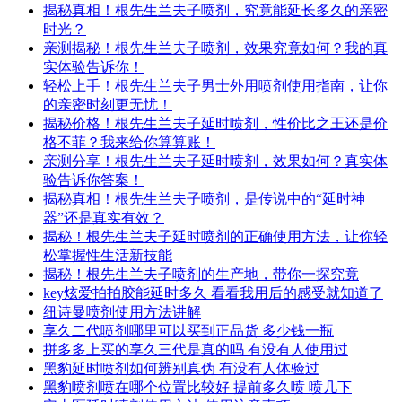
揭秘真相！根先生兰夫子喷剂，究竟能延长多久的亲密
时光？
亲测揭秘！根先生兰夫子喷剂，效果究竟如何？我的真
实体验告诉你！
轻松上手！根先生兰夫子男士外用喷剂使用指南，让你
的亲密时刻更无忧！
揭秘价格！根先生兰夫子延时喷剂，性价比之王还是价
格不菲？我来给你算算账！
亲测分享！根先生兰夫子延时喷剂，效果如何？真实体
验告诉你答案！
揭秘真相！根先生兰夫子喷剂，是传说中的“延时神
器”还是真实有效？
揭秘！根先生兰夫子延时喷剂的正确使用方法，让你轻
松掌握性生活新技能
揭秘！根先生兰夫子喷剂的生产地，带你一探究竟
key炫爱拍拍胶能延时多久 看看我用后的感受就知道了
纽诗曼喷剂使用方法讲解
享久二代喷剂哪里可以买到正品货 多少钱一瓶
拼多多上买的享久三代是真的吗 有没有人使用过
黑豹延时喷剂如何辨别真伪 有没有人体验过
黑豹喷剂喷在哪个位置比较好 提前多久喷 喷几下