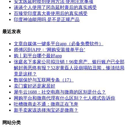
安太医延时喷剂使用方法 使用注意事项
谈谈个人使用了冈岛延时膏后的真实感受
百臻堂印度真大膏使用后的真实感受
印度神油能用吗 是不是正规产品
最近发表
文章自媒体一键多平台app（必备免费软件）
师傅闪到APP；‘网购安装接单平台’
购丨彩平台哪个最好app
张庭名下多家公司拟注销！96套房产、银行账户已全部
解封善恶终有报？52岁黄磊人设崩塌陷丑闻，惨淡结局
竟是这样？
数据保护与互联网专条（17）
卖门窗好还是家居好
犀牛云1688：社交电商与微商的区别是什么？
网购平台和微商代理有什么区别？七人模式告诉你
吐槽微商走不通：微商正在飞奔
新手卖家该选择淘宝还是微商？
网站分类