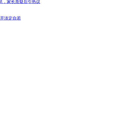
摇晃，家长质疑后引热议
崩开淡定自若