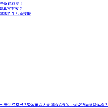
告诉你答案！
还是真实有效？
掌握性生活新技能
解封善恶终有报？52岁黄磊人设崩塌陷丑闻，惨淡结局竟是这样？