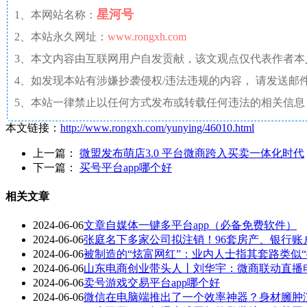
星河号
1、本网站名称：
2、本站永久网址：
www.rongxh.com
3、本文内容由互联网用户自发贡献，该文观点仅代表作者
4、如发现本站有涉嫌抄袭侵权/违法违规的内容， 请发送邮件至 aaw4
5、本站一律禁止以任何方式发布或转载任何违法的相关信息
本文链接：
http://www.rongxh.com/yunying/46010.html
上一篇：
微盟发布萌店3.0 平台微商跨入买卖一体化时代
下一篇：
买号平台app哪个好
相关文章
2024-06-06
文章自媒体一键多平台app（必备免费软件）
2024-06-06
张庭名下多家公司拟注销！96套房产、银行账
2024-06-06
被制造的“炫富网红”：业内人士指其套路类似
2024-06-06
山东电商创业带头人丨刘华宇：微商联动直播
2024-06-06
卖号游戏交易平台app哪个好
2024-06-06
微信在电脑端推出了一个效率神器？身材臃肿