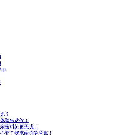
用
项
作用
果
光？
体验告诉你！
亲密时刻更无忧！
不菲？我来给你算算账！