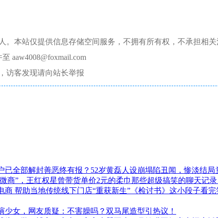
本人。本站仅提供信息存储空间服务，不拥有所有权，不承担相关
008@foxmail.com
，访客发现请向站长举报
户已全部解封善恶终有报？52岁黄磊人设崩塌陷丑闻，惨淡结局
“微商”，王红权星曾带货单价2元的柔巾那些超级搞笑的聊天记
电商 帮助当地传统线下门店“重获新生”《检讨书》这小段子看
演少女，网友质疑：不害臊吗？双马尾造型引热议！