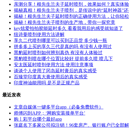
亲测分享！根先生兰夫子延时喷剂，效果如何？真实体验
揭秘真相！根先生兰夫子喷剂，是传说中的“延时神器”
揭秘！根先生兰夫子延时喷剂的正确使用方法，让你轻松
揭秘！根先生兰夫子喷剂的生产地，带你一探究竟
key炫爱拍拍胶能延时多久 看看我用后的感受就知道了
纽诗曼喷剂使用方法讲解
享久二代喷剂哪里可以买到正品货 多少钱一瓶
拼多多上买的享久三代是真的吗 有没有人使用过
黑豹延时喷剂如何辨别真伪 有没有人体验过
黑豹喷剂喷在哪个位置比较好 提前多久喷 喷几下
安太医延时喷剂使用方法 使用注意事项
谈谈个人使用了冈岛延时膏后的真实感受
百臻堂印度真大膏使用后的真实感受
印度神油能用吗 是不是正规产品
最近发表
文章自媒体一键多平台app（必备免费软件）
师傅闪到APP；‘网购安装接单平台’
购丨彩平台哪个最好app
张庭名下多家公司拟注销！96套房产、银行账户已全部