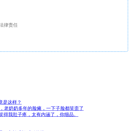
法律责任
竟是这样？
录，老奶奶多年的脸瘫，一下子脸都笑歪了
完笑得我肚子疼，太有内涵了，你细品。