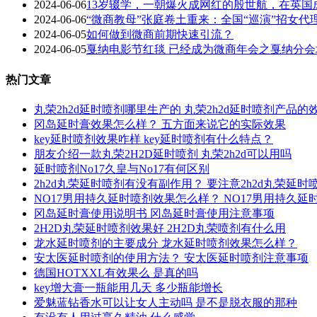
2024-06-06
13岁辍学，一朝爆火成网红的殷世航，在英国
2024-06-06
“微商教母”张庭卷土重来：全国“巡演”招女
2024-06-05
如何做到微商前期快速引流？
2024-06-05
戛纳电影节红毯 已经成为微商年会之戛纳分会
热门文章
丸荣2h2d延时喷剂哪里生产的 丸荣2h2d延时喷剂产品的
冈岛延时膏效果怎么样？ 五方面来说它的实际效果
key延时喷剂效果咋样 key延时喷剂有什么特点？
朋友介绍一款丸荣2H2D延时喷剂 丸荣2h2d可以用吗
延时喷剂No17久皇与No17有何区别
2h2d丸荣延时喷剂有没有副作用？ 要注意2h2d丸荣延
NO17男用持久延时喷剂效果怎么样？ NO17男用持久
冈岛延时膏使用说明书 冈岛延时膏使用注意事项
2H2D丸荣延时喷剂效果好 2H2D丸荣喷剂有什么用
龙水延时喷剂的主要成分 龙水延时喷剂效果怎么样？
安太医延时喷剂的使用方法？ 安太医延时喷剂注意事项
德国HOTXXL有效果么 是真的吗
key增大膏一瓶能用几天 多少瓶能增长
爱魅蓝钻香水可以让女人主动吗 是不是脱衣服的那种