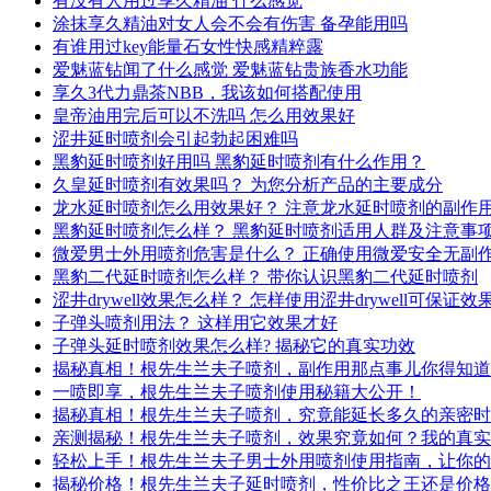
有没有人用过享久精油 什么感觉
涂抹享久精油对女人会不会有伤害 备孕能用吗
有谁用过key能量石女性快感精粹露
爱魅蓝钻闻了什么感觉 爱魅蓝钻贵族香水功能
享久3代力鼎茶NBB，我该如何搭配使用
皇帝油用完后可以不洗吗 怎么用效果好
涩井延时喷剂会引起勃起困难吗
黑豹延时喷剂好用吗 黑豹延时喷剂有什么作用？
久皇延时喷剂有效果吗？ 为您分析产品的主要成分
龙水延时喷剂怎么用效果好？ 注意龙水延时喷剂的副作
黑豹延时喷剂怎么样？ 黑豹延时喷剂适用人群及注意事
微爱男士外用喷剂危害是什么？ 正确使用微爱安全无副
黑豹二代延时喷剂怎么样？ 带你认识黑豹二代延时喷剂
涩井drywell效果怎么样？ 怎样使用涩井drywell可保证效
子弹头喷剂用法？ 这样用它效果才好
子弹头延时喷剂效果怎么样? 揭秘它的真实功效
揭秘真相！根先生兰夫子喷剂，副作用那点事儿你得知道
一喷即享，根先生兰夫子喷剂使用秘籍大公开！
揭秘真相！根先生兰夫子喷剂，究竟能延长多久的亲密时
亲测揭秘！根先生兰夫子喷剂，效果究竟如何？我的真实
轻松上手！根先生兰夫子男士外用喷剂使用指南，让你的
揭秘价格！根先生兰夫子延时喷剂，性价比之王还是价格