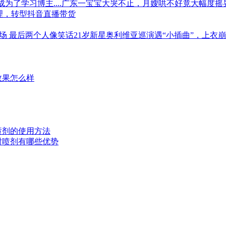
成为了学习博主....广东一宝宝大哭不止，月嫂哄不好竟大幅度
代理，转型抖音直播带货
场 最后两个人像笑话21岁新星奥利维亚巡演遇“小插曲”，上衣
效果怎么样
时喷剂的使用方法
延时喷剂有哪些优势