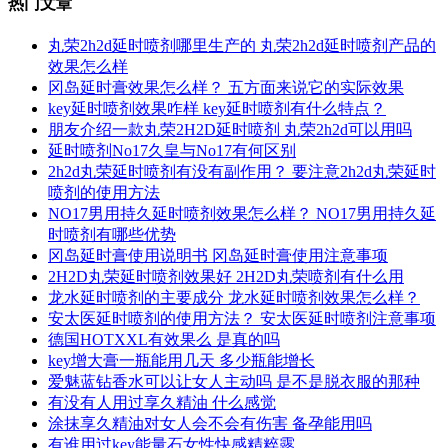
热门文章
丸荣2h2d延时喷剂哪里生产的 丸荣2h2d延时喷剂产品的
效果怎么样
冈岛延时膏效果怎么样？ 五方面来说它的实际效果
key延时喷剂效果咋样 key延时喷剂有什么特点？
朋友介绍一款丸荣2H2D延时喷剂 丸荣2h2d可以用吗
延时喷剂No17久皇与No17有何区别
2h2d丸荣延时喷剂有没有副作用？ 要注意2h2d丸荣延时
喷剂的使用方法
NO17男用持久延时喷剂效果怎么样？ NO17男用持久延
时喷剂有哪些优势
冈岛延时膏使用说明书 冈岛延时膏使用注意事项
2H2D丸荣延时喷剂效果好 2H2D丸荣喷剂有什么用
龙水延时喷剂的主要成分 龙水延时喷剂效果怎么样？
安太医延时喷剂的使用方法？ 安太医延时喷剂注意事项
德国HOTXXL有效果么 是真的吗
key增大膏一瓶能用几天 多少瓶能增长
爱魅蓝钻香水可以让女人主动吗 是不是脱衣服的那种
有没有人用过享久精油 什么感觉
涂抹享久精油对女人会不会有伤害 备孕能用吗
有谁用过key能量石女性快感精粹露