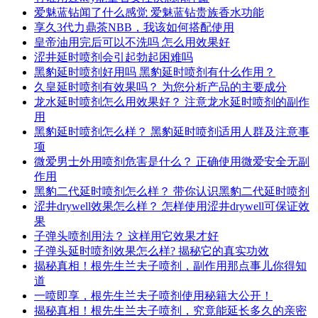
爱魅蓝钻闻了什么感觉 爱魅蓝钻贵族香水功能
享久3代力鼎茶NBB，我该如何搭配使用
皇帝油用完后可以不洗吗 怎么用效果好
涩井延时喷剂会引起勃起困难吗
黑豹延时喷剂好用吗 黑豹延时喷剂有什么作用？
久皇延时喷剂有效果吗？ 为您分析产品的主要成分
龙水延时喷剂怎么用效果好？ 注意龙水延时喷剂的副作
用
黑豹延时喷剂怎么样？ 黑豹延时喷剂适用人群及注意事
项
微爱男士外用喷剂危害是什么？ 正确使用微爱安全无副
作用
黑豹二代延时喷剂怎么样？ 带你认识黑豹二代延时喷剂
涩井drywell效果怎么样？ 怎样使用涩井drywell可保证效
果
子弹头喷剂用法？ 这样用它效果才好
子弹头延时喷剂效果怎么样? 揭秘它的真实功效
揭秘真相！根先生兰夫子喷剂，副作用那点事儿你得知
道
一喷即享，根先生兰夫子喷剂使用秘籍大公开！
揭秘真相！根先生兰夫子喷剂，究竟能延长多久的亲密