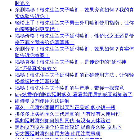
时光？
亲测揭秘！根先生兰夫子喷剂，效果究竟如何？我的真
实体验告诉你！
轻松上手！根先生兰夫子男士外用喷剂使用指南，让你
的亲密时刻更无忧！
揭秘价格！根先生兰夫子延时喷剂，性价比之王还是价
格不菲？我来给你算算账！
亲测分享！根先生兰夫子延时喷剂，效果如何？真实体
验告诉你答案！
揭秘真相！根先生兰夫子喷剂，是传说中的“延时神
器”还是真实有效？
揭秘！根先生兰夫子延时喷剂的正确使用方法，让你轻
松掌握性生活新技能
揭秘！根先生兰夫子喷剂的生产地，带你一探究竟
key炫爱拍拍胶能延时多久 看看我用后的感受就知道了
纽诗曼喷剂使用方法讲解
享久二代喷剂哪里可以买到正品货 多少钱一瓶
拼多多上买的享久三代是真的吗 有没有人使用过
黑豹延时喷剂如何辨别真伪 有没有人体验过
黑豹喷剂喷在哪个位置比较好 提前多久喷 喷几下
安太医延时喷剂使用方法 使用注意事项