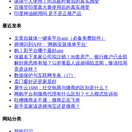
谈谈个人使用了冈岛延时膏后的真实感受
百臻堂印度真大膏使用后的真实感受
印度神油能用吗 是不是正规产品
最近发表
文章自媒体一键多平台app（必备免费软件）
师傅闪到APP；‘网购安装接单平台’
购丨彩平台哪个最好app
张庭名下多家公司拟注销！96套房产、银行账户已全部
解封善恶终有报？52岁黄磊人设崩塌陷丑闻，惨淡结局
竟是这样？
数据保护与互联网专条（17）
卖门窗好还是家居好
犀牛云1688：社交电商与微商的区别是什么？
网购平台和微商代理有什么区别？七人模式告诉你
吐槽微商走不通：微商正在飞奔
新手卖家该选择淘宝还是微商？
网站分类
我的日记