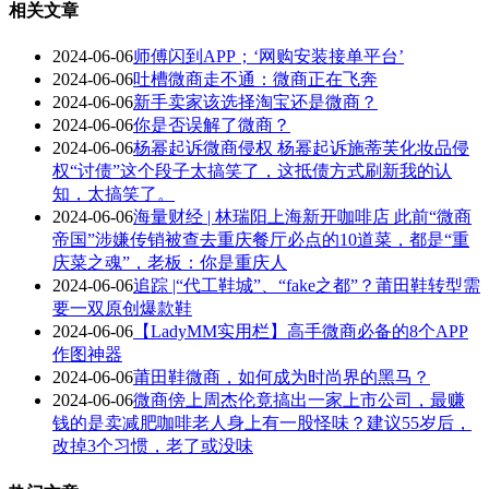
相关文章
2024-06-06
师傅闪到APP；‘网购安装接单平台’
2024-06-06
吐槽微商走不通：微商正在飞奔
2024-06-06
新手卖家该选择淘宝还是微商？
2024-06-06
你是否误解了微商？
2024-06-06
杨幂起诉微商侵权 杨幂起诉施蒂芙化妆品侵
权“讨债”这个段子太搞笑了，这抵债方式刷新我的认
知，太搞笑了。
2024-06-06
海量财经 | 林瑞阳上海新开咖啡店 此前“微商
帝国”涉嫌传销被查去重庆餐厅必点的10道菜，都是“重
庆菜之魂”，老板：你是重庆人
2024-06-06
追踪 |“代工鞋城”、“fake之都”？莆田鞋转型需
要一双原创爆款鞋
2024-06-06
【LadyMM实用栏】高手微商必备的8个APP
作图神器
2024-06-06
莆田鞋微商，如何成为时尚界的黑马？
2024-06-06
微商傍上周杰伦竟搞出一家上市公司，最赚
钱的是卖减肥咖啡老人身上有一股怪味？建议55岁后，
改掉3个习惯，老了或没味