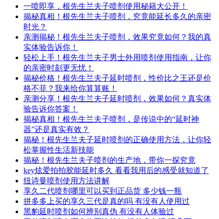
一喷即享，根先生兰夫子喷剂使用秘籍大公开！
揭秘真相！根先生兰夫子喷剂，究竟能延长多久的亲密
时光？
亲测揭秘！根先生兰夫子喷剂，效果究竟如何？我的真
实体验告诉你！
轻松上手！根先生兰夫子男士外用喷剂使用指南，让你
的亲密时刻更无忧！
揭秘价格！根先生兰夫子延时喷剂，性价比之王还是价
格不菲？我来给你算算账！
亲测分享！根先生兰夫子延时喷剂，效果如何？真实体
验告诉你答案！
揭秘真相！根先生兰夫子喷剂，是传说中的“延时神
器”还是真实有效？
揭秘！根先生兰夫子延时喷剂的正确使用方法，让你轻
松掌握性生活新技能
揭秘！根先生兰夫子喷剂的生产地，带你一探究竟
key炫爱拍拍胶能延时多久 看看我用后的感受就知道了
纽诗曼喷剂使用方法讲解
享久二代喷剂哪里可以买到正品货 多少钱一瓶
拼多多上买的享久三代是真的吗 有没有人使用过
黑豹延时喷剂如何辨别真伪 有没有人体验过