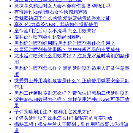
涂抹享久精油对女人会不会有伤害 备孕能用吗
有谁用过key能量石女性快感精粹露
爱魅蓝钻闻了什么感觉 爱魅蓝钻贵族香水功能
享久3代力鼎茶NBB，我该如何搭配使用
皇帝油用完后可以不洗吗 怎么用效果好
涩井延时喷剂会引起勃起困难吗
黑豹延时喷剂好用吗 黑豹延时喷剂有什么作用？
久皇延时喷剂有效果吗？ 为您分析产品的主要成分
龙水延时喷剂怎么用效果好？ 注意龙水延时喷剂的副作
用
黑豹延时喷剂怎么样？ 黑豹延时喷剂适用人群及注意事
项
微爱男士外用喷剂危害是什么？ 正确使用微爱安全无副
作用
黑豹二代延时喷剂怎么样？ 带你认识黑豹二代延时喷剂
涩井drywell效果怎么样？ 怎样使用涩井drywell可保证效
果
子弹头喷剂用法？ 这样用它效果才好
子弹头延时喷剂效果怎么样? 揭秘它的真实功效
揭秘真相！根先生兰夫子喷剂，副作用那点事儿你得知
道