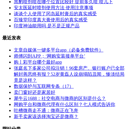
黑豹喷剂喷在哪个位置比较好 提前多久喷 喷几下
安太医延时喷剂使用方法 使用注意事项
谈谈个人使用了冈岛延时膏后的真实感受
百臻堂印度真大膏使用后的真实感受
印度神油能用吗 是不是正规产品
最近发表
文章自媒体一键多平台app（必备免费软件）
师傅闪到APP；‘网购安装接单平台’
购丨彩平台哪个最好app
张庭名下多家公司拟注销！96套房产、银行账户已全部
解封善恶终有报？52岁黄磊人设崩塌陷丑闻，惨淡结局
竟是这样？
数据保护与互联网专条（17）
卖门窗好还是家居好
犀牛云1688：社交电商与微商的区别是什么？
网购平台和微商代理有什么区别？七人模式告诉你
吐槽微商走不通：微商正在飞奔
新手卖家该选择淘宝还是微商？
网站分类