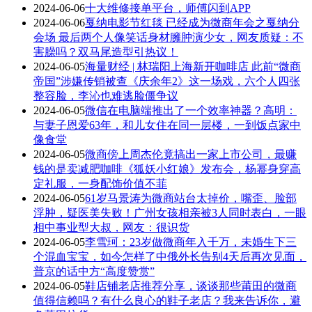
2024-06-06
十大维修接单平台，师傅闪到APP
2024-06-06
戛纳电影节红毯 已经成为微商年会之戛纳分
会场 最后两个人像笑话身材臃肿演少女，网友质疑：不
害臊吗？双马尾造型引热议！
2024-06-05
海量财经 | 林瑞阳上海新开咖啡店 此前“微商
帝国”涉嫌传销被查《庆余年2》这一场戏，六个人四张
整容脸，李沁也难逃脸僵争议
2024-06-05
微信在电脑端推出了一个效率神器？高明：
与妻子恩爱63年，和儿女住在同一层楼，一到饭点家中
像食堂
2024-06-05
微商傍上周杰伦竟搞出一家上市公司，最赚
钱的是卖减肥咖啡《狐妖小红娘》发布会，杨幂身穿高
定礼服，一身配饰价值不菲
2024-06-05
61岁马景涛为微商站台太掉价，嘴歪、脸部
浮肿，疑医美失败！广州女孩相亲被3人同时表白，一眼
相中事业型大叔，网友：很识货
2024-06-05
李雪珂：23岁做微商年入千万，未婚生下三
个混血宝宝，如今怎样了中俄外长告别4天后再次见面，
普京的话中方“高度赞赏”
2024-06-05
鞋店铺老店推荐分享，谈谈那些莆田的微商
值得信赖吗？有什么良心的鞋子老店？我来告诉你，避