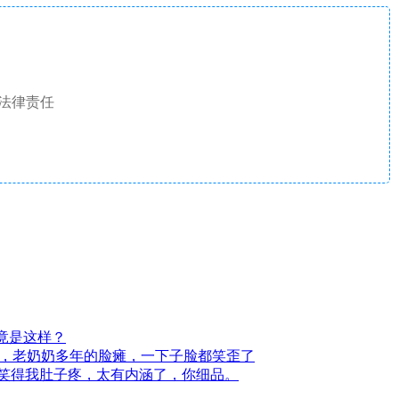
法律责任
竟是这样？
录，老奶奶多年的脸瘫，一下子脸都笑歪了
完笑得我肚子疼，太有内涵了，你细品。