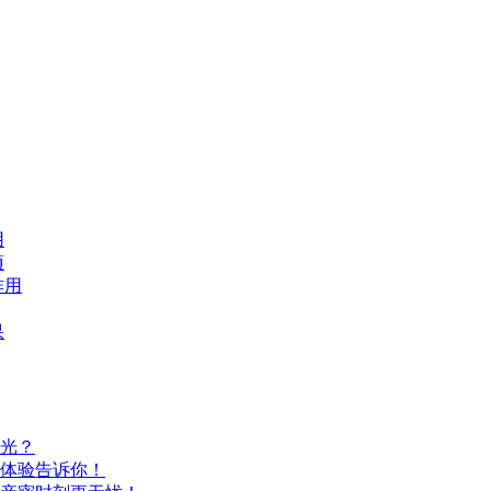
用
项
作用
果
光？
体验告诉你！