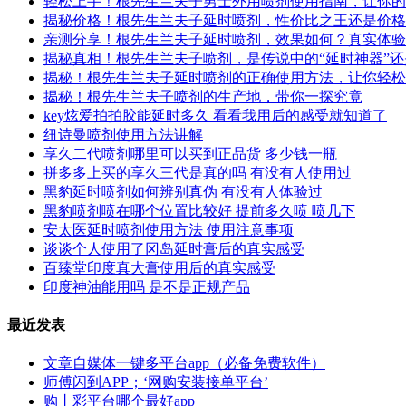
轻松上手！根先生兰夫子男士外用喷剂使用指南，让你的
揭秘价格！根先生兰夫子延时喷剂，性价比之王还是价格
亲测分享！根先生兰夫子延时喷剂，效果如何？真实体验
揭秘真相！根先生兰夫子喷剂，是传说中的“延时神器”
揭秘！根先生兰夫子延时喷剂的正确使用方法，让你轻松
揭秘！根先生兰夫子喷剂的生产地，带你一探究竟
key炫爱拍拍胶能延时多久 看看我用后的感受就知道了
纽诗曼喷剂使用方法讲解
享久二代喷剂哪里可以买到正品货 多少钱一瓶
拼多多上买的享久三代是真的吗 有没有人使用过
黑豹延时喷剂如何辨别真伪 有没有人体验过
黑豹喷剂喷在哪个位置比较好 提前多久喷 喷几下
安太医延时喷剂使用方法 使用注意事项
谈谈个人使用了冈岛延时膏后的真实感受
百臻堂印度真大膏使用后的真实感受
印度神油能用吗 是不是正规产品
最近发表
文章自媒体一键多平台app（必备免费软件）
师傅闪到APP；‘网购安装接单平台’
购丨彩平台哪个最好app