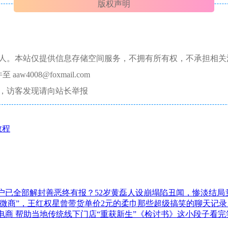
版权声明
本人。本站仅提供信息存储空间服务，不拥有所有权，不承担相关
008@foxmail.com
，访客发现请向站长举报
教程
户已全部解封善恶终有报？52岁黄磊人设崩塌陷丑闻，惨淡结局
“微商”，王红权星曾带货单价2元的柔巾那些超级搞笑的聊天记
电商 帮助当地传统线下门店“重获新生”《检讨书》这小段子看