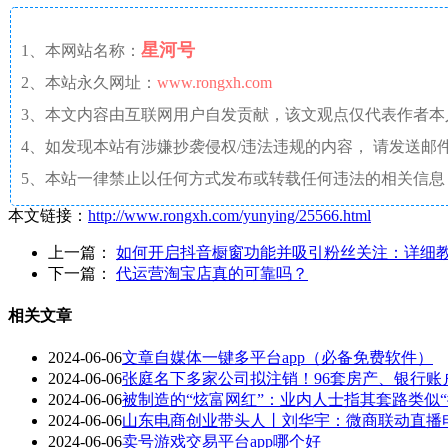
星河号
1、本网站名称：
2、本站永久网址：
www.rongxh.com
3、本文内容由互联网用户自发贡献，该文观点仅代表作者
4、如发现本站有涉嫌抄袭侵权/违法违规的内容， 请发送邮件至 aaw4
5、本站一律禁止以任何方式发布或转载任何违法的相关信息
本文链接：
http://www.rongxh.com/yunying/25566.html
上一篇：
如何开启抖音橱窗功能并吸引粉丝关注：详细
下一篇：
代运营淘宝店真的可靠吗？
相关文章
2024-06-06
文章自媒体一键多平台app（必备免费软件）
2024-06-06
张庭名下多家公司拟注销！96套房产、银行账
2024-06-06
被制造的“炫富网红”：业内人士指其套路类似
2024-06-06
山东电商创业带头人丨刘华宇：微商联动直播
2024-06-06
卖号游戏交易平台app哪个好