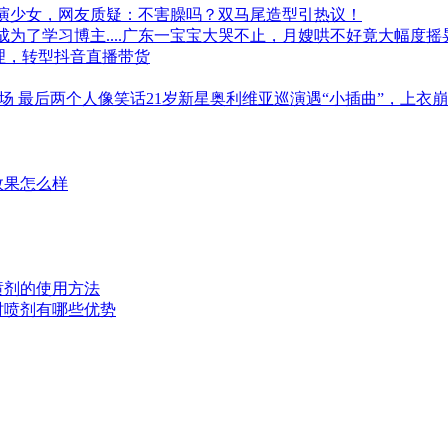
演少女，网友质疑：不害臊吗？双马尾造型引热议！
成为了学习博主....广东一宝宝大哭不止，月嫂哄不好竟大幅度
代理，转型抖音直播带货
场 最后两个人像笑话21岁新星奥利维亚巡演遇“小插曲”，上衣
效果怎么样
时喷剂的使用方法
延时喷剂有哪些优势