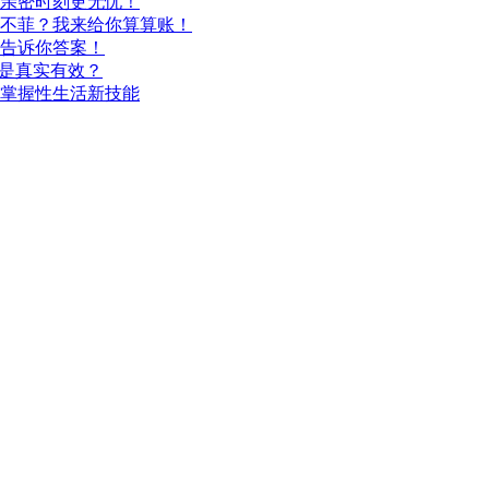
亲密时刻更无忧！
不菲？我来给你算算账！
告诉你答案！
还是真实有效？
掌握性生活新技能