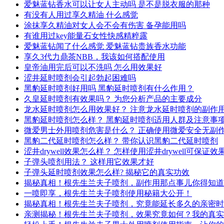
爱魅蓝钻香水可以让女人主动吗 是不是脱衣服的那种
有没有人用过享久精油 什么感觉
涂抹享久精油对女人会不会有伤害 备孕能用吗
有谁用过key能量石女性快感精粹露
爱魅蓝钻闻了什么感觉 爱魅蓝钻贵族香水功能
享久3代力鼎茶NBB，我该如何搭配使用
皇帝油用完后可以不洗吗 怎么用效果好
涩井延时喷剂会引起勃起困难吗
黑豹延时喷剂好用吗 黑豹延时喷剂有什么作用？
久皇延时喷剂有效果吗？ 为您分析产品的主要成分
龙水延时喷剂怎么用效果好？ 注意龙水延时喷剂的副作
黑豹延时喷剂怎么样？ 黑豹延时喷剂适用人群及注意事
微爱男士外用喷剂危害是什么？ 正确使用微爱安全无副
黑豹二代延时喷剂怎么样？ 带你认识黑豹二代延时喷剂
涩井drywell效果怎么样？ 怎样使用涩井drywell可保证效
子弹头喷剂用法？ 这样用它效果才好
子弹头延时喷剂效果怎么样? 揭秘它的真实功效
揭秘真相！根先生兰夫子喷剂，副作用那点事儿你得知道
一喷即享，根先生兰夫子喷剂使用秘籍大公开！
揭秘真相！根先生兰夫子喷剂，究竟能延长多久的亲密时
亲测揭秘！根先生兰夫子喷剂，效果究竟如何？我的真实