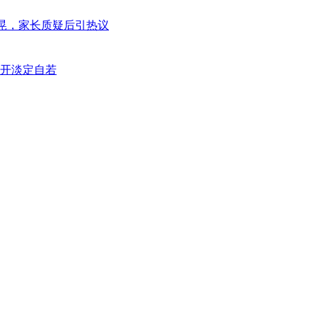
摇晃，家长质疑后引热议
崩开淡定自若