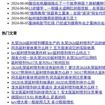
2024-06-06
微信在电脑端推出了一个效率神器？身材臃肿
2024-06-06
13岁辍学，一朝爆火成网红的殷世航，在英国
2024-06-06
“微商教母”张庭卷土重来：全国“巡演”招女
2024-06-05
如何做到微商前期快速引流？
2024-06-05
戛纳电影节红毯 已经成为微商年会之戛纳分会
热门文章
丸荣2h2d延时喷剂哪里生产的 丸荣2h2d延时喷剂产品的
冈岛延时膏效果怎么样？ 五方面来说它的实际效果
key延时喷剂效果咋样 key延时喷剂有什么特点？
朋友介绍一款丸荣2H2D延时喷剂 丸荣2h2d可以用吗
延时喷剂No17久皇与No17有何区别
2h2d丸荣延时喷剂有没有副作用？ 要注意2h2d丸荣延
NO17男用持久延时喷剂效果怎么样？ NO17男用持久
冈岛延时膏使用说明书 冈岛延时膏使用注意事项
2H2D丸荣延时喷剂效果好 2H2D丸荣喷剂有什么用
龙水延时喷剂的主要成分 龙水延时喷剂效果怎么样？
安太医延时喷剂的使用方法？ 安太医延时喷剂注意事项
德国HOTXXL有效果么 是真的吗
key增大膏一瓶能用几天 多少瓶能增长