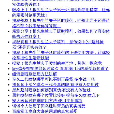
实体验告诉你！
轻松上手！根先生兰夫子男士外用喷剂使用指南，让你
的亲密时刻更无忧！
揭秘价格！根先生兰夫子延时喷剂，性价比之王还是价
格不菲？我来给你算算账！
亲测分享！根先生兰夫子延时喷剂，效果如何？真实体
验告诉你答案！
揭秘真相！根先生兰夫子喷剂，是传说中的“延时神
器”还是真实有效？
揭秘！根先生兰夫子延时喷剂的正确使用方法，让你轻
松掌握性生活新技能
揭秘！根先生兰夫子喷剂的生产地，带你一探究竟
key炫爱拍拍胶能延时多久 看看我用后的感受就知道了
纽诗曼喷剂使用方法讲解
享久二代喷剂哪里可以买到正品货 多少钱一瓶
拼多多上买的享久三代是真的吗 有没有人使用过
黑豹延时喷剂如何辨别真伪 有没有人体验过
黑豹喷剂喷在哪个位置比较好 提前多久喷 喷几下
安太医延时喷剂使用方法 使用注意事项
谈谈个人使用了冈岛延时膏后的真实感受
百臻堂印度真大膏使用后的真实感受