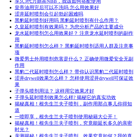
享久3代力鼎茶NBB，我该如何搭配使用
皇帝油用完后可以不洗吗 怎么用效果好
涩井延时喷剂会引起勃起困难吗
黑豹延时喷剂好用吗 黑豹延时喷剂有什么作用？
久皇延时喷剂有效果吗？ 为您分析产品的主要成分
龙水延时喷剂怎么用效果好？ 注意龙水延时喷剂的副作
用
黑豹延时喷剂怎么样？ 黑豹延时喷剂适用人群及注意事
项
微爱男士外用喷剂危害是什么？ 正确使用微爱安全无副
作用
黑豹二代延时喷剂怎么样？ 带你认识黑豹二代延时喷剂
涩井drywell效果怎么样？ 怎样使用涩井drywell可保证效
果
子弹头喷剂用法？ 这样用它效果才好
子弹头延时喷剂效果怎么样? 揭秘它的真实功效
揭秘真相！根先生兰夫子喷剂，副作用那点事儿你得知
道
一喷即享，根先生兰夫子喷剂使用秘籍大公开！
揭秘真相！根先生兰夫子喷剂，究竟能延长多久的亲密
时光？
亲测揭秘！根先生兰夫子喷剂，效果究竟如何？我的真