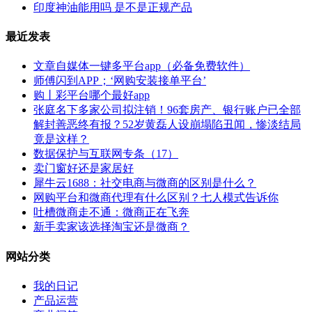
印度神油能用吗 是不是正规产品
最近发表
文章自媒体一键多平台app（必备免费软件）
师傅闪到APP；‘网购安装接单平台’
购丨彩平台哪个最好app
张庭名下多家公司拟注销！96套房产、银行账户已全部
解封善恶终有报？52岁黄磊人设崩塌陷丑闻，惨淡结局
竟是这样？
数据保护与互联网专条（17）
卖门窗好还是家居好
犀牛云1688：社交电商与微商的区别是什么？
网购平台和微商代理有什么区别？七人模式告诉你
吐槽微商走不通：微商正在飞奔
新手卖家该选择淘宝还是微商？
网站分类
我的日记
产品运营