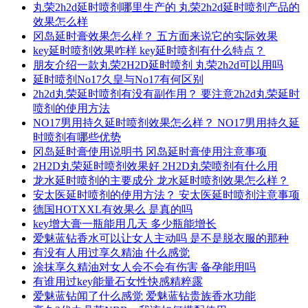
丸荣2h2d延时喷剂哪里生产的 丸荣2h2d延时喷剂产品的
效果怎么样
冈岛延时膏效果怎么样？ 五方面来说它的实际效果
key延时喷剂效果咋样 key延时喷剂有什么特点？
朋友介绍一款丸荣2H2D延时喷剂 丸荣2h2d可以用吗
延时喷剂No17久皇与No17有何区别
2h2d丸荣延时喷剂有没有副作用？ 要注意2h2d丸荣延时
喷剂的使用方法
NO17男用持久延时喷剂效果怎么样？ NO17男用持久延
时喷剂有哪些优势
冈岛延时膏使用说明书 冈岛延时膏使用注意事项
2H2D丸荣延时喷剂效果好 2H2D丸荣喷剂有什么用
龙水延时喷剂的主要成分 龙水延时喷剂效果怎么样？
安太医延时喷剂的使用方法？ 安太医延时喷剂注意事项
德国HOTXXL有效果么 是真的吗
key增大膏一瓶能用几天 多少瓶能增长
爱魅蓝钻香水可以让女人主动吗 是不是脱衣服的那种
有没有人用过享久精油 什么感觉
涂抹享久精油对女人会不会有伤害 备孕能用吗
有谁用过key能量石女性快感精粹露
爱魅蓝钻闻了什么感觉 爱魅蓝钻贵族香水功能