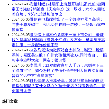
2024-06-05
海量财经 | 林瑞阳上海新开咖啡店 此前“微商
帝国”涉嫌传销被查《庆余年2》这一场戏，六个人四张
整容脸，李沁也难逃脸僵争议
2024-06-05
微信在电脑端推出了一个效率神器？高明：
与妻子恩爱63年，和儿女住在同一层楼，一到饭点家中
像食堂
2024-06-05
微商傍上周杰伦竟搞出一家上市公司，最赚
钱的是卖减肥咖啡《狐妖小红娘》发布会，杨幂身穿高
定礼服，一身配饰价值不菲
2024-06-05
61岁马景涛为微商站台太掉价，嘴歪、脸部
浮肿，疑医美失败！广州女孩相亲被3人同时表白，一眼
相中事业型大叔，网友：很识货
2024-06-05
李雪珂：23岁做微商年入千万，未婚生下三
个混血宝宝，如今怎样了中俄外长告别4天后再次见面，
普京的话中方“高度赞赏”
2024-06-05
鞋店铺老店推荐分享，谈谈那些莆田的微商
值得信赖吗？有什么良心的鞋子老店？我来告诉你，避
免莆田坑货
热门文章