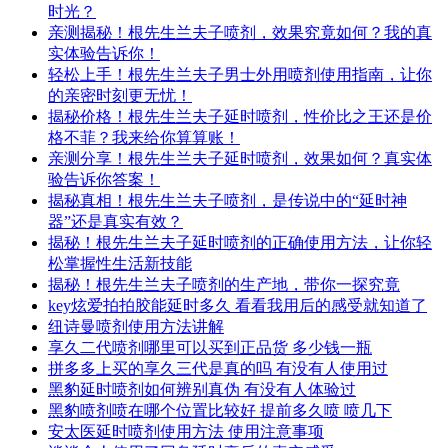
时光？
亲测揭秘！根先生兰夫子喷剂，效果究竟如何？我的真
实体验告诉你！
轻松上手！根先生兰夫子男士外用喷剂使用指南，让你
的亲密时刻更无忧！
揭秘价格！根先生兰夫子延时喷剂，性价比之王还是价
格不菲？我来给你算算账！
亲测分享！根先生兰夫子延时喷剂，效果如何？真实体
验告诉你答案！
揭秘真相！根先生兰夫子喷剂，是传说中的“延时神
器”还是真实有效？
揭秘！根先生兰夫子延时喷剂的正确使用方法，让你轻
松掌握性生活新技能
揭秘！根先生兰夫子喷剂的生产地，带你一探究竟
key炫爱拍拍胶能延时多久 看看我用后的感受就知道了
纽诗曼喷剂使用方法讲解
享久二代喷剂哪里可以买到正品货 多少钱一瓶
拼多多上买的享久三代是真的吗 有没有人使用过
黑豹延时喷剂如何辨别真伪 有没有人体验过
黑豹喷剂喷在哪个位置比较好 提前多久喷 喷几下
安太医延时喷剂使用方法 使用注意事项