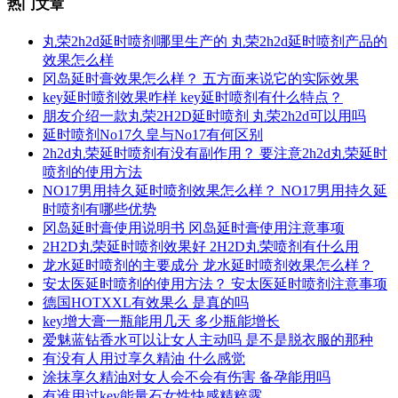
热门文章
丸荣2h2d延时喷剂哪里生产的 丸荣2h2d延时喷剂产品的
效果怎么样
冈岛延时膏效果怎么样？ 五方面来说它的实际效果
key延时喷剂效果咋样 key延时喷剂有什么特点？
朋友介绍一款丸荣2H2D延时喷剂 丸荣2h2d可以用吗
延时喷剂No17久皇与No17有何区别
2h2d丸荣延时喷剂有没有副作用？ 要注意2h2d丸荣延时
喷剂的使用方法
NO17男用持久延时喷剂效果怎么样？ NO17男用持久延
时喷剂有哪些优势
冈岛延时膏使用说明书 冈岛延时膏使用注意事项
2H2D丸荣延时喷剂效果好 2H2D丸荣喷剂有什么用
龙水延时喷剂的主要成分 龙水延时喷剂效果怎么样？
安太医延时喷剂的使用方法？ 安太医延时喷剂注意事项
德国HOTXXL有效果么 是真的吗
key增大膏一瓶能用几天 多少瓶能增长
爱魅蓝钻香水可以让女人主动吗 是不是脱衣服的那种
有没有人用过享久精油 什么感觉
涂抹享久精油对女人会不会有伤害 备孕能用吗
有谁用过key能量石女性快感精粹露