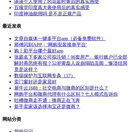
谈谈个人使用了冈岛延时膏后的真实感受
百臻堂印度真大膏使用后的真实感受
印度神油能用吗 是不是正规产品
最近发表
文章自媒体一键多平台app（必备免费软件）
师傅闪到APP；‘网购安装接单平台’
购丨彩平台哪个最好app
张庭名下多家公司拟注销！96套房产、银行账户已全部
解封善恶终有报？52岁黄磊人设崩塌陷丑闻，惨淡结局
竟是这样？
数据保护与互联网专条（17）
卖门窗好还是家居好
犀牛云1688：社交电商与微商的区别是什么？
网购平台和微商代理有什么区别？七人模式告诉你
吐槽微商走不通：微商正在飞奔
新手卖家该选择淘宝还是微商？
网站分类
我的日记