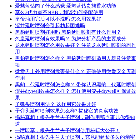
爱魅蓝钻闻了什么感觉 爱魅蓝钻贵族香水功能
享久3代力鼎茶NBB，我该如何搭配使用
皇帝油用完后可以不洗吗 怎么用效果好
涩井延时喷剂会引起勃起困难吗
黑豹延时喷剂好用吗 黑豹延时喷剂有什么作用？
久皇延时喷剂有效果吗？ 为您分析产品的主要成分
龙水延时喷剂怎么用效果好？ 注意龙水延时喷剂的副作
用
黑豹延时喷剂怎么样？ 黑豹延时喷剂适用人群及注意事
项
微爱男士外用喷剂危害是什么？ 正确使用微爱安全无副
作用
黑豹二代延时喷剂怎么样？ 带你认识黑豹二代延时喷剂
涩井drywell效果怎么样？ 怎样使用涩井drywell可保证效
果
子弹头喷剂用法？ 这样用它效果才好
子弹头延时喷剂效果怎么样? 揭秘它的真实功效
揭秘真相！根先生兰夫子喷剂，副作用那点事儿你得知
道
一喷即享，根先生兰夫子喷剂使用秘籍大公开！
揭秘真相！根先生兰夫子喷剂，究竟能延长多久的亲密