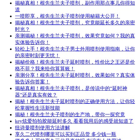
揭秘真相！根先生兰夫子喷剂，副作用那点事儿你得知
道
一喷即享，根先生兰夫子喷剂使用秘籍大公开！
揭秘真相！根先生兰夫子喷剂，究竟能延长多久的亲密
时光？
亲测揭秘！根先生兰夫子喷剂，效果究竟如何？我的真
实体验告诉你！
轻松上手！根先生兰夫子男士外用喷剂使用指南，让你
的亲密时刻更无忧！
揭秘价格！根先生兰夫子延时喷剂，性价比之王还是价
格不菲？我来给你算算账！
亲测分享！根先生兰夫子延时喷剂，效果如何？真实体
验告诉你答案！
揭秘真相！根先生兰夫子喷剂，是传说中的“延时神
器”还是真实有效？
揭秘！根先生兰夫子延时喷剂的正确使用方法，让你轻
松掌握性生活新技能
揭秘！根先生兰夫子喷剂的生产地，带你一探究竟
key炫爱拍拍胶能延时多久 看看我用后的感受就知道了
纽诗曼喷剂使用方法讲解
享久二代喷剂哪里可以买到正品货 多少钱一瓶