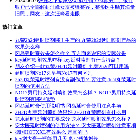
2024-06-05
张庭名下多家公司拟注销！96套房产、银行
账户已全部解封汪峰女友被曝整容，整形医生晒其海量
旧照，网友：这次汪峰看走眼
热门文章
丸荣2h2d延时喷剂哪里生产的 丸荣2h2d延时喷剂产品的
效果怎么样
冈岛延时膏效果怎么样？ 五方面来说它的实际效果
key延时喷剂效果咋样 key延时喷剂有什么特点？
朋友介绍一款丸荣2H2D延时喷剂 丸荣2h2d可以用吗
延时喷剂No17久皇与No17有何区别
2h2d丸荣延时喷剂有没有副作用？ 要注意2h2d丸荣延时
喷剂的使用方法
NO17男用持久延时喷剂效果怎么样？ NO17男用持久延
时喷剂有哪些优势
冈岛延时膏使用说明书 冈岛延时膏使用注意事项
2H2D丸荣延时喷剂效果好 2H2D丸荣喷剂有什么用
龙水延时喷剂的主要成分 龙水延时喷剂效果怎么样？
安太医延时喷剂的使用方法？ 安太医延时喷剂注意事项
德国HOTXXL有效果么 是真的吗
key增大膏一瓶能用几天 多少瓶能增长