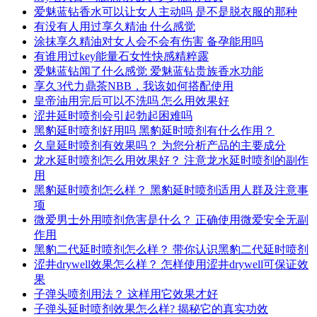
爱魅蓝钻香水可以让女人主动吗 是不是脱衣服的那种
有没有人用过享久精油 什么感觉
涂抹享久精油对女人会不会有伤害 备孕能用吗
有谁用过key能量石女性快感精粹露
爱魅蓝钻闻了什么感觉 爱魅蓝钻贵族香水功能
享久3代力鼎茶NBB，我该如何搭配使用
皇帝油用完后可以不洗吗 怎么用效果好
涩井延时喷剂会引起勃起困难吗
黑豹延时喷剂好用吗 黑豹延时喷剂有什么作用？
久皇延时喷剂有效果吗？ 为您分析产品的主要成分
龙水延时喷剂怎么用效果好？ 注意龙水延时喷剂的副作
用
黑豹延时喷剂怎么样？ 黑豹延时喷剂适用人群及注意事
项
微爱男士外用喷剂危害是什么？ 正确使用微爱安全无副
作用
黑豹二代延时喷剂怎么样？ 带你认识黑豹二代延时喷剂
涩井drywell效果怎么样？ 怎样使用涩井drywell可保证效
果
子弹头喷剂用法？ 这样用它效果才好
子弹头延时喷剂效果怎么样? 揭秘它的真实功效