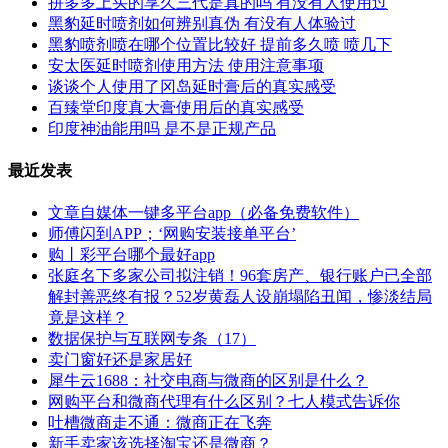
拼多多上买的享久三代是真的吗 有没有人使用过
黑豹延时喷剂如何辨别真伪 有没有人体验过
黑豹喷剂喷在哪个位置比较好 提前多久喷 喷几下
安太医延时喷剂使用方法 使用注意事项
谈谈个人使用了冈岛延时膏后的真实感受
百臻堂印度真大膏使用后的真实感受
印度神油能用吗 是不是正规产品
最近发表
文章自媒体一键多平台app（必备免费软件）
师傅闪到APP；‘网购安装接单平台’
购丨彩平台哪个最好app
张庭名下多家公司拟注销！96套房产、银行账户已全部
解封善恶终有报？52岁黄磊人设崩塌陷丑闻，惨淡结局
竟是这样？
数据保护与互联网专条（17）
卖门窗好还是家居好
犀牛云1688：社交电商与微商的区别是什么？
网购平台和微商代理有什么区别？七人模式告诉你
吐槽微商走不通：微商正在飞奔
新手卖家该选择淘宝还是微商？