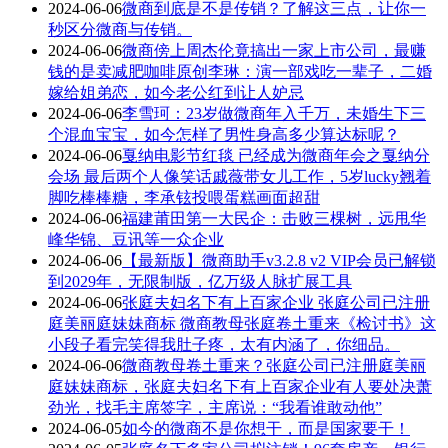
2024-06-06
微商到底是不是传销？了解这三点，让你一
秒区分微商与传销。
2024-06-06
微商傍上周杰伦竟搞出一家上市公司，最赚
钱的是卖减肥咖啡原创李琳：演一部戏吃一辈子，二婚
嫁给姐弟恋，如今老公红到让人妒忌
2024-06-06
李雪珂：23岁做微商年入千万，未婚生下三
个混血宝宝，如今怎样了男性身高多少算达标呢？
2024-06-06
戛纳电影节红毯 已经成为微商年会之戛纳分
会场 最后两个人像笑话戚薇带女儿工作，5岁lucky翘着
脚吃棒棒糖，李承铉投喂蛋糕画面超甜
2024-06-06
福建莆田第一大民企：击败三棵树，远甩华
峰华锦、豆讯等一众企业
2024-06-06
【最新版】微商助手v3.2.8 v2 VIP会员已解锁
到2029年，无限制版，亿万级人脉扩展工具
2024-06-06
张庭夫妇名下有上百家企业 张庭公司已注册
庭美丽庭妹妹商标 微商教母张庭卷土重来《检讨书》这
小段子看完笑得我肚子疼，太有内涵了，你细品。
2024-06-06
微商教母卷土重来？张庭公司已注册庭美丽
庭妹妹商标，张庭夫妇名下有上百家企业有人要处决萧
劲光，找毛主席签字，主席说：“我看谁敢动他”
2024-06-05
如今的微商不是你想干，而是国家要干！