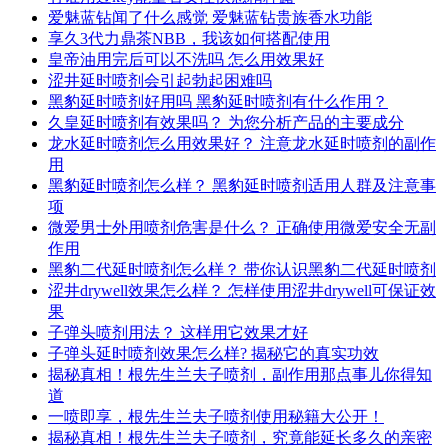
爱魅蓝钻闻了什么感觉 爱魅蓝钻贵族香水功能
享久3代力鼎茶NBB，我该如何搭配使用
皇帝油用完后可以不洗吗 怎么用效果好
涩井延时喷剂会引起勃起困难吗
黑豹延时喷剂好用吗 黑豹延时喷剂有什么作用？
久皇延时喷剂有效果吗？ 为您分析产品的主要成分
龙水延时喷剂怎么用效果好？ 注意龙水延时喷剂的副作
用
黑豹延时喷剂怎么样？ 黑豹延时喷剂适用人群及注意事
项
微爱男士外用喷剂危害是什么？ 正确使用微爱安全无副
作用
黑豹二代延时喷剂怎么样？ 带你认识黑豹二代延时喷剂
涩井drywell效果怎么样？ 怎样使用涩井drywell可保证效
果
子弹头喷剂用法？ 这样用它效果才好
子弹头延时喷剂效果怎么样? 揭秘它的真实功效
揭秘真相！根先生兰夫子喷剂，副作用那点事儿你得知
道
一喷即享，根先生兰夫子喷剂使用秘籍大公开！
揭秘真相！根先生兰夫子喷剂，究竟能延长多久的亲密