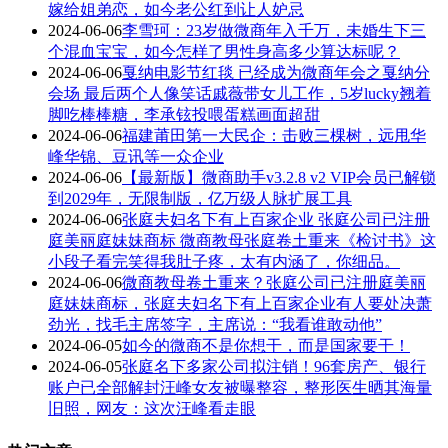
嫁给姐弟恋，如今老公红到让人妒忌
2024-06-06
李雪珂：23岁做微商年入千万，未婚生下三
个混血宝宝，如今怎样了男性身高多少算达标呢？
2024-06-06
戛纳电影节红毯 已经成为微商年会之戛纳分
会场 最后两个人像笑话戚薇带女儿工作，5岁lucky翘着
脚吃棒棒糖，李承铉投喂蛋糕画面超甜
2024-06-06
福建莆田第一大民企：击败三棵树，远甩华
峰华锦、豆讯等一众企业
2024-06-06
【最新版】微商助手v3.2.8 v2 VIP会员已解锁
到2029年，无限制版，亿万级人脉扩展工具
2024-06-06
张庭夫妇名下有上百家企业 张庭公司已注册
庭美丽庭妹妹商标 微商教母张庭卷土重来《检讨书》这
小段子看完笑得我肚子疼，太有内涵了，你细品。
2024-06-06
微商教母卷土重来？张庭公司已注册庭美丽
庭妹妹商标，张庭夫妇名下有上百家企业有人要处决萧
劲光，找毛主席签字，主席说：“我看谁敢动他”
2024-06-05
如今的微商不是你想干，而是国家要干！
2024-06-05
张庭名下多家公司拟注销！96套房产、银行
账户已全部解封汪峰女友被曝整容，整形医生晒其海量
旧照，网友：这次汪峰看走眼