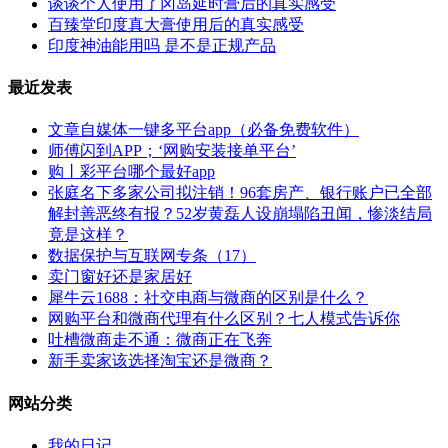
谈谈个人使用了冈岛延时膏后的真实感受
百臻堂印度真大膏使用后的真实感受
印度神油能用吗 是不是正规产品
最近发表
文章自媒体一键多平台app（必备免费软件）
师傅闪到APP；‘网购安装接单平台’
购丨彩平台哪个最好app
张庭名下多家公司拟注销！96套房产、银行账户已全部
解封善恶终有报？52岁黄磊人设崩塌陷丑闻，惨淡结局
竟是这样？
数据保护与互联网专条（17）
卖门窗好还是家居好
犀牛云1688：社交电商与微商的区别是什么？
网购平台和微商代理有什么区别？七人模式告诉你
吐槽微商走不通：微商正在飞奔
新手卖家该选择淘宝还是微商？
网站分类
我的日记