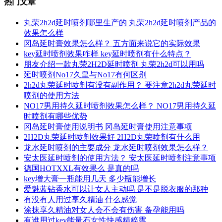
热门文章
丸荣2h2d延时喷剂哪里生产的 丸荣2h2d延时喷剂产品的
效果怎么样
冈岛延时膏效果怎么样？ 五方面来说它的实际效果
key延时喷剂效果咋样 key延时喷剂有什么特点？
朋友介绍一款丸荣2H2D延时喷剂 丸荣2h2d可以用吗
延时喷剂No17久皇与No17有何区别
2h2d丸荣延时喷剂有没有副作用？ 要注意2h2d丸荣延时
喷剂的使用方法
NO17男用持久延时喷剂效果怎么样？ NO17男用持久延
时喷剂有哪些优势
冈岛延时膏使用说明书 冈岛延时膏使用注意事项
2H2D丸荣延时喷剂效果好 2H2D丸荣喷剂有什么用
龙水延时喷剂的主要成分 龙水延时喷剂效果怎么样？
安太医延时喷剂的使用方法？ 安太医延时喷剂注意事项
德国HOTXXL有效果么 是真的吗
key增大膏一瓶能用几天 多少瓶能增长
爱魅蓝钻香水可以让女人主动吗 是不是脱衣服的那种
有没有人用过享久精油 什么感觉
涂抹享久精油对女人会不会有伤害 备孕能用吗
有谁用过key能量石女性快感精粹露