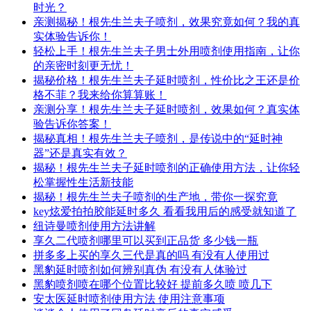
时光？
亲测揭秘！根先生兰夫子喷剂，效果究竟如何？我的真
实体验告诉你！
轻松上手！根先生兰夫子男士外用喷剂使用指南，让你
的亲密时刻更无忧！
揭秘价格！根先生兰夫子延时喷剂，性价比之王还是价
格不菲？我来给你算算账！
亲测分享！根先生兰夫子延时喷剂，效果如何？真实体
验告诉你答案！
揭秘真相！根先生兰夫子喷剂，是传说中的“延时神
器”还是真实有效？
揭秘！根先生兰夫子延时喷剂的正确使用方法，让你轻
松掌握性生活新技能
揭秘！根先生兰夫子喷剂的生产地，带你一探究竟
key炫爱拍拍胶能延时多久 看看我用后的感受就知道了
纽诗曼喷剂使用方法讲解
享久二代喷剂哪里可以买到正品货 多少钱一瓶
拼多多上买的享久三代是真的吗 有没有人使用过
黑豹延时喷剂如何辨别真伪 有没有人体验过
黑豹喷剂喷在哪个位置比较好 提前多久喷 喷几下
安太医延时喷剂使用方法 使用注意事项