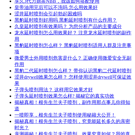
享久3代力鼎茶NBB，我该如何搭配使用
皇帝油用完后可以不洗吗 怎么用效果好
涩井延时喷剂会引起勃起困难吗
黑豹延时喷剂好用吗 黑豹延时喷剂有什么作用？
久皇延时喷剂有效果吗？ 为您分析产品的主要成分
龙水延时喷剂怎么用效果好？ 注意龙水延时喷剂的副作
用
黑豹延时喷剂怎么样？ 黑豹延时喷剂适用人群及注意事
项
微爱男士外用喷剂危害是什么？ 正确使用微爱安全无副
作用
黑豹二代延时喷剂怎么样？ 带你认识黑豹二代延时喷剂
涩井drywell效果怎么样？ 怎样使用涩井drywell可保证效
果
子弹头喷剂用法？ 这样用它效果才好
子弹头延时喷剂效果怎么样? 揭秘它的真实功效
揭秘真相！根先生兰夫子喷剂，副作用那点事儿你得知
道
一喷即享，根先生兰夫子喷剂使用秘籍大公开！
揭秘真相！根先生兰夫子喷剂，究竟能延长多久的亲密
时光？
亲测揭秘！根先生兰夫子喷剂，效果究竟如何？我的真