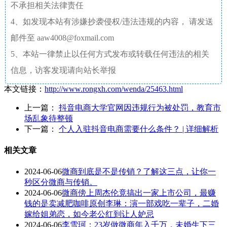
不承担相关法律责任
4、如发现本站有涉嫌抄袭侵权/违法违规的内容， 请发送
邮件至 aaw4008@foxmail.com
5、本站一律禁止以任何方式发布或转载任何违法的相关
信息，访客发现请向站长举报
本文链接：
http://www.rongxh.com/wenda/25463.html
上一篇：
抖音电商大学官网因违规行为被处罚，教育市
场乱象待整顿
下一篇：
个人入驻抖音电商需要什么条件？ | 详细解析
相关文章
2024-06-06
微商到底是不是传销？了解这三点，让你一
秒区分微商与传销。
2024-06-06
微商傍上周杰伦竟搞出一家上市公司，最赚
钱的是卖减肥咖啡原创李琳：演一部戏吃一辈子，二婚
嫁给姐弟恋，如今老公红到让人妒忌
2024-06-06
李雪珂：23岁做微商年入千万，未婚生下三