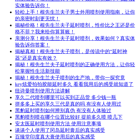
实体验告诉你！
轻松上手！根先生兰夫子男士外用喷剂使用指南，让你
的亲密时刻更无忧！
揭秘价格！根先生兰夫子延时喷剂，性价比之王还是价
格不菲？我来给你算算账！
亲测分享！根先生兰夫子延时喷剂，效果如何？真实体
验告诉你答案！
揭秘真相！根先生兰夫子喷剂，是传说中的“延时神
器”还是真实有效？
揭秘！根先生兰夫子延时喷剂的正确使用方法，让你轻
松掌握性生活新技能
揭秘！根先生兰夫子喷剂的生产地，带你一探究竟
key炫爱拍拍胶能延时多久 看看我用后的感受就知道了
纽诗曼喷剂使用方法讲解
享久二代喷剂哪里可以买到正品货 多少钱一瓶
拼多多上买的享久三代是真的吗 有没有人使用过
黑豹延时喷剂如何辨别真伪 有没有人体验过
黑豹喷剂喷在哪个位置比较好 提前多久喷 喷几下
安太医延时喷剂使用方法 使用注意事项
谈谈个人使用了冈岛延时膏后的真实感受
百臻堂印度真大膏使用后的真实感受