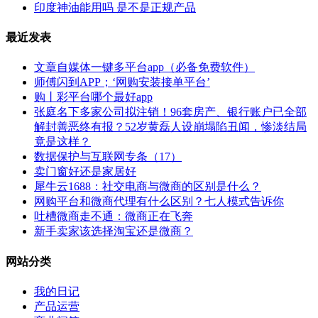
印度神油能用吗 是不是正规产品
最近发表
文章自媒体一键多平台app（必备免费软件）
师傅闪到APP；‘网购安装接单平台’
购丨彩平台哪个最好app
张庭名下多家公司拟注销！96套房产、银行账户已全部
解封善恶终有报？52岁黄磊人设崩塌陷丑闻，惨淡结局
竟是这样？
数据保护与互联网专条（17）
卖门窗好还是家居好
犀牛云1688：社交电商与微商的区别是什么？
网购平台和微商代理有什么区别？七人模式告诉你
吐槽微商走不通：微商正在飞奔
新手卖家该选择淘宝还是微商？
网站分类
我的日记
产品运营