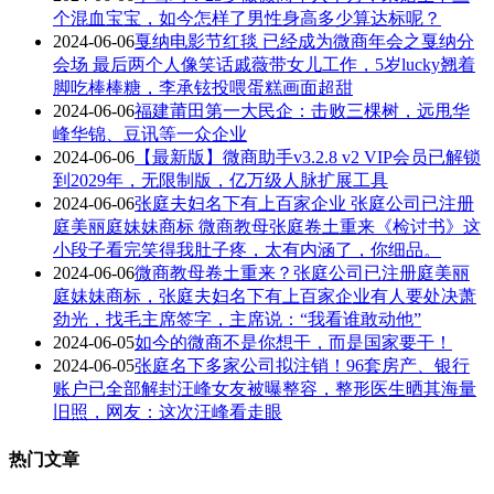
个混血宝宝，如今怎样了男性身高多少算达标呢？
2024-06-06
戛纳电影节红毯 已经成为微商年会之戛纳分
会场 最后两个人像笑话戚薇带女儿工作，5岁lucky翘着
脚吃棒棒糖，李承铉投喂蛋糕画面超甜
2024-06-06
福建莆田第一大民企：击败三棵树，远甩华
峰华锦、豆讯等一众企业
2024-06-06
【最新版】微商助手v3.2.8 v2 VIP会员已解锁
到2029年，无限制版，亿万级人脉扩展工具
2024-06-06
张庭夫妇名下有上百家企业 张庭公司已注册
庭美丽庭妹妹商标 微商教母张庭卷土重来《检讨书》这
小段子看完笑得我肚子疼，太有内涵了，你细品。
2024-06-06
微商教母卷土重来？张庭公司已注册庭美丽
庭妹妹商标，张庭夫妇名下有上百家企业有人要处决萧
劲光，找毛主席签字，主席说：“我看谁敢动他”
2024-06-05
如今的微商不是你想干，而是国家要干！
2024-06-05
张庭名下多家公司拟注销！96套房产、银行
账户已全部解封汪峰女友被曝整容，整形医生晒其海量
旧照，网友：这次汪峰看走眼
热门文章