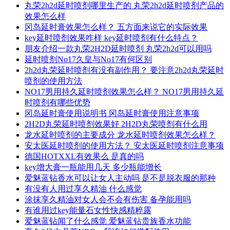
丸荣2h2d延时喷剂哪里生产的 丸荣2h2d延时喷剂产品的
效果怎么样
冈岛延时膏效果怎么样？ 五方面来说它的实际效果
key延时喷剂效果咋样 key延时喷剂有什么特点？
朋友介绍一款丸荣2H2D延时喷剂 丸荣2h2d可以用吗
延时喷剂No17久皇与No17有何区别
2h2d丸荣延时喷剂有没有副作用？ 要注意2h2d丸荣延时
喷剂的使用方法
NO17男用持久延时喷剂效果怎么样？ NO17男用持久延
时喷剂有哪些优势
冈岛延时膏使用说明书 冈岛延时膏使用注意事项
2H2D丸荣延时喷剂效果好 2H2D丸荣喷剂有什么用
龙水延时喷剂的主要成分 龙水延时喷剂效果怎么样？
安太医延时喷剂的使用方法？ 安太医延时喷剂注意事项
德国HOTXXL有效果么 是真的吗
key增大膏一瓶能用几天 多少瓶能增长
爱魅蓝钻香水可以让女人主动吗 是不是脱衣服的那种
有没有人用过享久精油 什么感觉
涂抹享久精油对女人会不会有伤害 备孕能用吗
有谁用过key能量石女性快感精粹露
爱魅蓝钻闻了什么感觉 爱魅蓝钻贵族香水功能