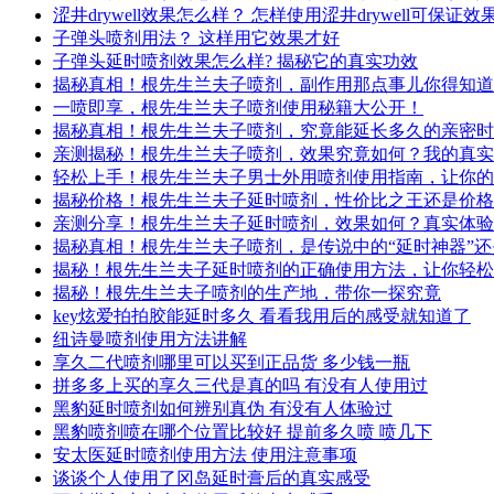
涩井drywell效果怎么样？ 怎样使用涩井drywell可保证效
子弹头喷剂用法？ 这样用它效果才好
子弹头延时喷剂效果怎么样? 揭秘它的真实功效
揭秘真相！根先生兰夫子喷剂，副作用那点事儿你得知道
一喷即享，根先生兰夫子喷剂使用秘籍大公开！
揭秘真相！根先生兰夫子喷剂，究竟能延长多久的亲密时
亲测揭秘！根先生兰夫子喷剂，效果究竟如何？我的真实
轻松上手！根先生兰夫子男士外用喷剂使用指南，让你的
揭秘价格！根先生兰夫子延时喷剂，性价比之王还是价格
亲测分享！根先生兰夫子延时喷剂，效果如何？真实体验
揭秘真相！根先生兰夫子喷剂，是传说中的“延时神器”
揭秘！根先生兰夫子延时喷剂的正确使用方法，让你轻松
揭秘！根先生兰夫子喷剂的生产地，带你一探究竟
key炫爱拍拍胶能延时多久 看看我用后的感受就知道了
纽诗曼喷剂使用方法讲解
享久二代喷剂哪里可以买到正品货 多少钱一瓶
拼多多上买的享久三代是真的吗 有没有人使用过
黑豹延时喷剂如何辨别真伪 有没有人体验过
黑豹喷剂喷在哪个位置比较好 提前多久喷 喷几下
安太医延时喷剂使用方法 使用注意事项
谈谈个人使用了冈岛延时膏后的真实感受