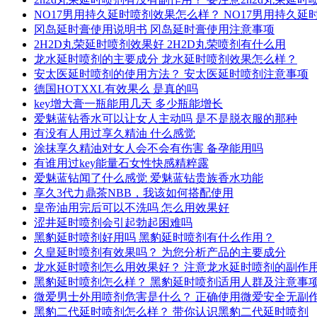
NO17男用持久延时喷剂效果怎么样？ NO17男用持久
冈岛延时膏使用说明书 冈岛延时膏使用注意事项
2H2D丸荣延时喷剂效果好 2H2D丸荣喷剂有什么用
龙水延时喷剂的主要成分 龙水延时喷剂效果怎么样？
安太医延时喷剂的使用方法？ 安太医延时喷剂注意事项
德国HOTXXL有效果么 是真的吗
key增大膏一瓶能用几天 多少瓶能增长
爱魅蓝钻香水可以让女人主动吗 是不是脱衣服的那种
有没有人用过享久精油 什么感觉
涂抹享久精油对女人会不会有伤害 备孕能用吗
有谁用过key能量石女性快感精粹露
爱魅蓝钻闻了什么感觉 爱魅蓝钻贵族香水功能
享久3代力鼎茶NBB，我该如何搭配使用
皇帝油用完后可以不洗吗 怎么用效果好
涩井延时喷剂会引起勃起困难吗
黑豹延时喷剂好用吗 黑豹延时喷剂有什么作用？
久皇延时喷剂有效果吗？ 为您分析产品的主要成分
龙水延时喷剂怎么用效果好？ 注意龙水延时喷剂的副作
黑豹延时喷剂怎么样？ 黑豹延时喷剂适用人群及注意事
微爱男士外用喷剂危害是什么？ 正确使用微爱安全无副
黑豹二代延时喷剂怎么样？ 带你认识黑豹二代延时喷剂