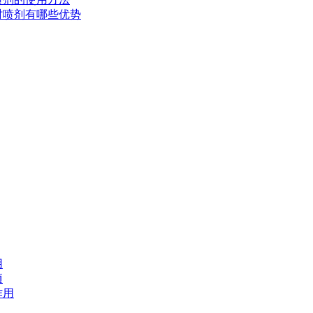
延时喷剂有哪些优势
用
项
作用