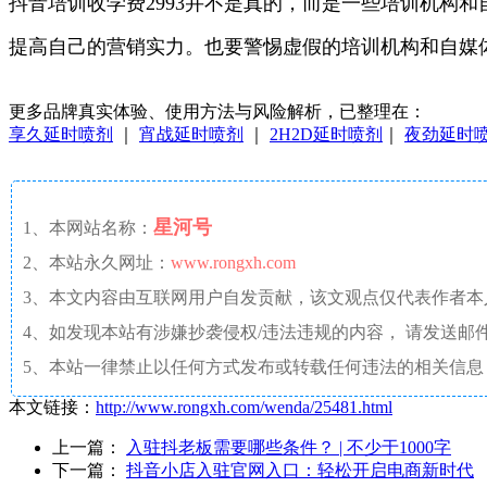
抖音培训收学费2993并不是真的，而是一些培训机构
提高自己的营销实力。也要警惕虚假的培训机构和自媒
更多品牌真实体验、使用方法与风险解析，已整理在：
享久延时喷剂
｜
宵战延时喷剂
｜
2H2D延时喷剂
｜
夜劲延时
星河号
1、本网站名称：
2、本站永久网址：
www.rongxh.com
3、本文内容由互联网用户自发贡献，该文观点仅代表作者
4、如发现本站有涉嫌抄袭侵权/违法违规的内容， 请发送邮件至 aaw4
5、本站一律禁止以任何方式发布或转载任何违法的相关信息
本文链接：
http://www.rongxh.com/wenda/25481.html
上一篇：
入驻抖老板需要哪些条件？ | 不少于1000字
下一篇：
抖音小店入驻官网入口：轻松开启电商新时代