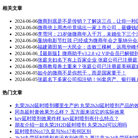
相关文章
2024-06-06
微商到底是不是传销？了解这三点，让你一秒
2024-06-06
微商傍上周杰伦竟搞出一家上市公司，最赚钱
2024-06-06
李雪珂：23岁做微商年入千万，未婚生下三
2024-06-06
戛纳电影节红毯 已经成为微商年会之戛纳分会场
2024-06-06
福建莆田第一大民企：击败三棵树，远甩华峰
2024-06-06
【最新版】微商助手v3.2.8 v2 VIP会员已
2024-06-06
张庭夫妇名下有上百家企业 张庭公司已注册
2024-06-06
微商教母卷土重来？张庭公司已注册庭美丽庭
2024-06-05
如今的微商不是你想干，而是国家要干！
2024-06-05
张庭名下多家公司拟注销！96套房产、银行
热门文章
丸荣2h2d延时喷剂哪里生产的 丸荣2h2d延时喷剂产品的
冈岛延时膏效果怎么样？ 五方面来说它的实际效果
key延时喷剂效果咋样 key延时喷剂有什么特点？
朋友介绍一款丸荣2H2D延时喷剂 丸荣2h2d可以用吗
延时喷剂No17久皇与No17有何区别
2h2d丸荣延时喷剂有没有副作用？ 要注意2h2d丸荣延