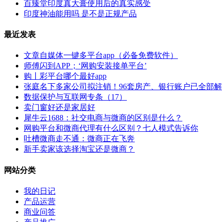
百臻堂印度真大膏使用后的真实感受
印度神油能用吗 是不是正规产品
最近发表
文章自媒体一键多平台app（必备免费软件）
师傅闪到APP；‘网购安装接单平台’
购丨彩平台哪个最好app
张庭名下多家公司拟注销！96套房产、银行账户已全部
数据保护与互联网专条（17）
卖门窗好还是家居好
犀牛云1688：社交电商与微商的区别是什么？
网购平台和微商代理有什么区别？七人模式告诉你
吐槽微商走不通：微商正在飞奔
新手卖家该选择淘宝还是微商？
网站分类
我的日记
产品运营
商业问答