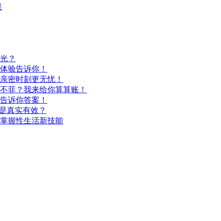
果
光？
体验告诉你！
亲密时刻更无忧！
不菲？我来给你算算账！
告诉你答案！
还是真实有效？
掌握性生活新技能