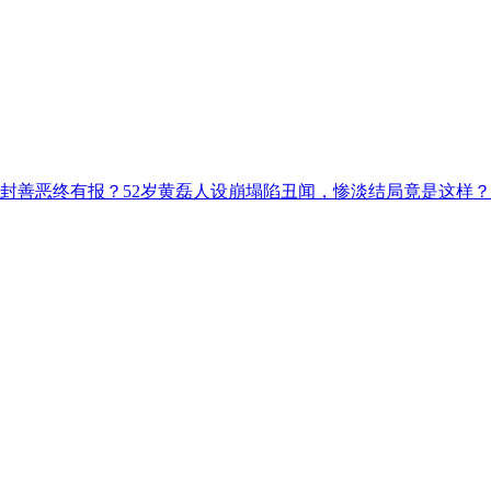
解封善恶终有报？52岁黄磊人设崩塌陷丑闻，惨淡结局竟是这样？