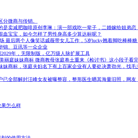
区分微商与传销。
的是卖减肥咖啡原创李琳：演一部戏吃一辈子，二婚嫁给姐弟恋
个混血宝宝，如今怎样了男性身高多少算达标呢？
 最后两个人像笑话戚薇带女儿工作，5岁lucky翘着脚吃棒棒
华锦、豆讯等一众企业
解锁到2029年，无限制版，亿万级人脉扩展工具
庭美丽庭妹妹商标 微商教母张庭卷土重来《检讨书》这小段子看
妹妹商标，张庭夫妇名下有上百家企业有人要处决萧劲光，找毛主
账户已全部解封汪峰女友被曝整容，整形医生晒其海量旧照，网友
效果怎么样
时喷剂的使用方法