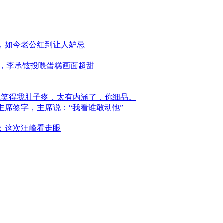
，如今老公红到让人妒忌
糖，李承铉投喂蛋糕画面超甜
完笑得我肚子疼，太有内涵了，你细品。
席签字，主席说：“我看谁敢动他”
：这次汪峰看走眼