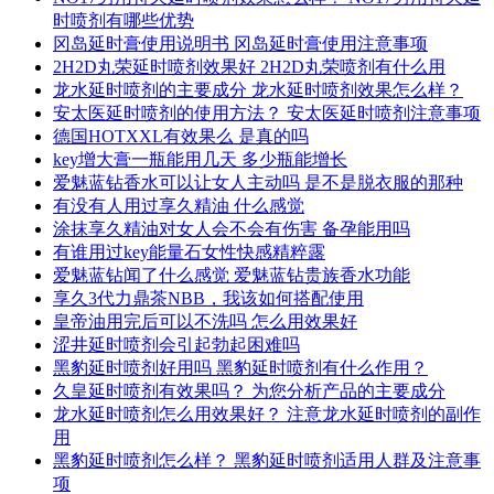
时喷剂有哪些优势
冈岛延时膏使用说明书 冈岛延时膏使用注意事项
2H2D丸荣延时喷剂效果好 2H2D丸荣喷剂有什么用
龙水延时喷剂的主要成分 龙水延时喷剂效果怎么样？
安太医延时喷剂的使用方法？ 安太医延时喷剂注意事项
德国HOTXXL有效果么 是真的吗
key增大膏一瓶能用几天 多少瓶能增长
爱魅蓝钻香水可以让女人主动吗 是不是脱衣服的那种
有没有人用过享久精油 什么感觉
涂抹享久精油对女人会不会有伤害 备孕能用吗
有谁用过key能量石女性快感精粹露
爱魅蓝钻闻了什么感觉 爱魅蓝钻贵族香水功能
享久3代力鼎茶NBB，我该如何搭配使用
皇帝油用完后可以不洗吗 怎么用效果好
涩井延时喷剂会引起勃起困难吗
黑豹延时喷剂好用吗 黑豹延时喷剂有什么作用？
久皇延时喷剂有效果吗？ 为您分析产品的主要成分
龙水延时喷剂怎么用效果好？ 注意龙水延时喷剂的副作
用
黑豹延时喷剂怎么样？ 黑豹延时喷剂适用人群及注意事
项