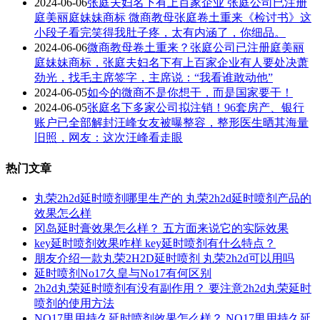
2024-06-06
张庭夫妇名下有上百家企业 张庭公司已注册
庭美丽庭妹妹商标 微商教母张庭卷土重来《检讨书》这
小段子看完笑得我肚子疼，太有内涵了，你细品。
2024-06-06
微商教母卷土重来？张庭公司已注册庭美丽
庭妹妹商标，张庭夫妇名下有上百家企业有人要处决萧
劲光，找毛主席签字，主席说：“我看谁敢动他”
2024-06-05
如今的微商不是你想干，而是国家要干！
2024-06-05
张庭名下多家公司拟注销！96套房产、银行
账户已全部解封汪峰女友被曝整容，整形医生晒其海量
旧照，网友：这次汪峰看走眼
热门文章
丸荣2h2d延时喷剂哪里生产的 丸荣2h2d延时喷剂产品的
效果怎么样
冈岛延时膏效果怎么样？ 五方面来说它的实际效果
key延时喷剂效果咋样 key延时喷剂有什么特点？
朋友介绍一款丸荣2H2D延时喷剂 丸荣2h2d可以用吗
延时喷剂No17久皇与No17有何区别
2h2d丸荣延时喷剂有没有副作用？ 要注意2h2d丸荣延时
喷剂的使用方法
NO17男用持久延时喷剂效果怎么样？ NO17男用持久延