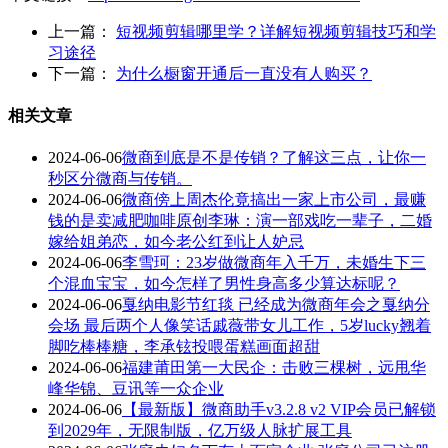
上一篇：
短视频剪辑哪里学？详解短视频剪辑技巧和学
习途径
下一篇：
为什么橱窗开通后一直没有人购买？
相关文章
2024-06-06
微商到底是不是传销？了解这三点，让你一
秒区分微商与传销。
2024-06-06
微商傍上周杰伦竟搞出一家上市公司，最赚
钱的是卖减肥咖啡原创李琳：演一部戏吃一辈子，二婚
嫁给姐弟恋，如今老公红到让人妒忌
2024-06-06
李雪珂：23岁做微商年入千万，未婚生下三
个混血宝宝，如今怎样了男性身高多少算达标呢？
2024-06-06
戛纳电影节红毯 已经成为微商年会之戛纳分
会场 最后两个人像笑话戚薇带女儿工作，5岁lucky翘着
脚吃棒棒糖，李承铉投喂蛋糕画面超甜
2024-06-06
福建莆田第一大民企：击败三棵树，远甩华
峰华锦、豆讯等一众企业
2024-06-06
【最新版】微商助手v3.2.8 v2 VIP会员已解锁
到2029年，无限制版，亿万级人脉扩展工具