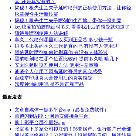
器”还是真实有效？
揭秘！根先生兰夫子延时喷剂的正确使用方法，让你轻
松掌握性生活新技能
揭秘！根先生兰夫子喷剂的生产地，带你一探究竟
key炫爱拍拍胶能延时多久 看看我用后的感受就知道了
纽诗曼喷剂使用方法讲解
享久二代喷剂哪里可以买到正品货 多少钱一瓶
拼多多上买的享久三代是真的吗 有没有人使用过
黑豹延时喷剂如何辨别真伪 有没有人体验过
黑豹喷剂喷在哪个位置比较好 提前多久喷 喷几下
安太医延时喷剂使用方法 使用注意事项
谈谈个人使用了冈岛延时膏后的真实感受
百臻堂印度真大膏使用后的真实感受
印度神油能用吗 是不是正规产品
最近发表
文章自媒体一键多平台app（必备免费软件）
师傅闪到APP；‘网购安装接单平台’
购丨彩平台哪个最好app
张庭名下多家公司拟注销！96套房产、银行账户已全部
解封善恶终有报？52岁黄磊人设崩塌陷丑闻，惨淡结局