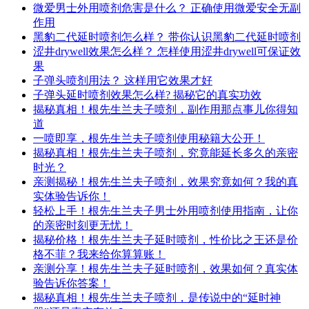
微爱男士外用喷剂危害是什么？ 正确使用微爱安全无副
作用
黑豹二代延时喷剂怎么样？ 带你认识黑豹二代延时喷剂
涩井drywell效果怎么样？ 怎样使用涩井drywell可保证效
果
子弹头喷剂用法？ 这样用它效果才好
子弹头延时喷剂效果怎么样? 揭秘它的真实功效
揭秘真相！根先生兰夫子喷剂，副作用那点事儿你得知
道
一喷即享，根先生兰夫子喷剂使用秘籍大公开！
揭秘真相！根先生兰夫子喷剂，究竟能延长多久的亲密
时光？
亲测揭秘！根先生兰夫子喷剂，效果究竟如何？我的真
实体验告诉你！
轻松上手！根先生兰夫子男士外用喷剂使用指南，让你
的亲密时刻更无忧！
揭秘价格！根先生兰夫子延时喷剂，性价比之王还是价
格不菲？我来给你算算账！
亲测分享！根先生兰夫子延时喷剂，效果如何？真实体
验告诉你答案！
揭秘真相！根先生兰夫子喷剂，是传说中的“延时神