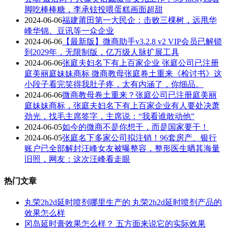
脚吃棒棒糖，李承铉投喂蛋糕画面超甜
2024-06-06
福建莆田第一大民企：击败三棵树，远甩华
峰华锦、豆讯等一众企业
2024-06-06
【最新版】微商助手v3.2.8 v2 VIP会员已解锁
到2029年，无限制版，亿万级人脉扩展工具
2024-06-06
张庭夫妇名下有上百家企业 张庭公司已注册
庭美丽庭妹妹商标 微商教母张庭卷土重来《检讨书》这
小段子看完笑得我肚子疼，太有内涵了，你细品。
2024-06-06
微商教母卷土重来？张庭公司已注册庭美丽
庭妹妹商标，张庭夫妇名下有上百家企业有人要处决萧
劲光，找毛主席签字，主席说：“我看谁敢动他”
2024-06-05
如今的微商不是你想干，而是国家要干！
2024-06-05
张庭名下多家公司拟注销！96套房产、银行
账户已全部解封汪峰女友被曝整容，整形医生晒其海量
旧照，网友：这次汪峰看走眼
热门文章
丸荣2h2d延时喷剂哪里生产的 丸荣2h2d延时喷剂产品的
效果怎么样
冈岛延时膏效果怎么样？ 五方面来说它的实际效果