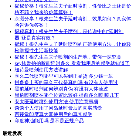
揭秘价格！根先生兰夫子延时喷剂，性价比之王还是价
格不菲？我来给你算算账！
亲测分享！根先生兰夫子延时喷剂，效果如何？真实体
验告诉你答案！
揭秘真相！根先生兰夫子喷剂，是传说中的“延时神
器”还是真实有效？
揭秘！根先生兰夫子延时喷剂的正确使用方法，让你轻
松掌握性生活新技能
揭秘！根先生兰夫子喷剂的生产地，带你一探究竟
key炫爱拍拍胶能延时多久 看看我用后的感受就知道了
纽诗曼喷剂使用方法讲解
享久二代喷剂哪里可以买到正品货 多少钱一瓶
拼多多上买的享久三代是真的吗 有没有人使用过
黑豹延时喷剂如何辨别真伪 有没有人体验过
黑豹喷剂喷在哪个位置比较好 提前多久喷 喷几下
安太医延时喷剂使用方法 使用注意事项
谈谈个人使用了冈岛延时膏后的真实感受
百臻堂印度真大膏使用后的真实感受
印度神油能用吗 是不是正规产品
最近发表