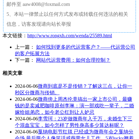
邮件至 aaw4008@foxmail.com
5、本站一律禁止以任何方式发布或转载任何违法的相关
信息，访客发现请向站长举报
本文链接：
http://www.rongxh.com/wenda/25589.html
上一篇：
如何找到更多的代运营客户？——代运营公司
的客户拓展方法
下一篇：
网站代运营费用：如何合理控制？
相关文章
2024-06-06
微商到底是不是传销？了解这三点，让你一
秒区分微商与传销。
2024-06-06
微商傍上周杰伦竟搞出一家上市公司，最赚
钱的是卖减肥咖啡原创李琳：演一部戏吃一辈子，二婚
嫁给姐弟恋，如今老公红到让人妒忌
2024-06-06
李雪珂：23岁做微商年入千万，未婚生下三
个混血宝宝，如今怎样了男性身高多少算达标呢？
2024-06-06
戛纳电影节红毯 已经成为微商年会之戛纳分
会场 最后两个人像笑话戚薇带女儿工作，5岁lucky翘着