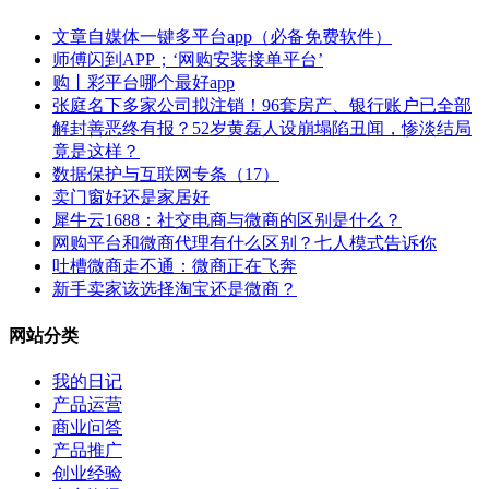
文章自媒体一键多平台app（必备免费软件）
师傅闪到APP；‘网购安装接单平台’
购丨彩平台哪个最好app
张庭名下多家公司拟注销！96套房产、银行账户已全部
解封善恶终有报？52岁黄磊人设崩塌陷丑闻，惨淡结局
竟是这样？
数据保护与互联网专条（17）
卖门窗好还是家居好
犀牛云1688：社交电商与微商的区别是什么？
网购平台和微商代理有什么区别？七人模式告诉你
吐槽微商走不通：微商正在飞奔
新手卖家该选择淘宝还是微商？
网站分类
我的日记
产品运营
商业问答
产品推广
创业经验