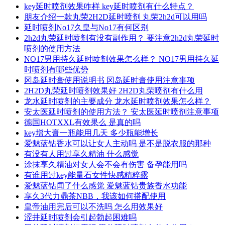
key延时喷剂效果咋样 key延时喷剂有什么特点？
朋友介绍一款丸荣2H2D延时喷剂 丸荣2h2d可以用吗
延时喷剂No17久皇与No17有何区别
2h2d丸荣延时喷剂有没有副作用？ 要注意2h2d丸荣延时
喷剂的使用方法
NO17男用持久延时喷剂效果怎么样？ NO17男用持久延
时喷剂有哪些优势
冈岛延时膏使用说明书 冈岛延时膏使用注意事项
2H2D丸荣延时喷剂效果好 2H2D丸荣喷剂有什么用
龙水延时喷剂的主要成分 龙水延时喷剂效果怎么样？
安太医延时喷剂的使用方法？ 安太医延时喷剂注意事项
德国HOTXXL有效果么 是真的吗
key增大膏一瓶能用几天 多少瓶能增长
爱魅蓝钻香水可以让女人主动吗 是不是脱衣服的那种
有没有人用过享久精油 什么感觉
涂抹享久精油对女人会不会有伤害 备孕能用吗
有谁用过key能量石女性快感精粹露
爱魅蓝钻闻了什么感觉 爱魅蓝钻贵族香水功能
享久3代力鼎茶NBB，我该如何搭配使用
皇帝油用完后可以不洗吗 怎么用效果好
涩井延时喷剂会引起勃起困难吗