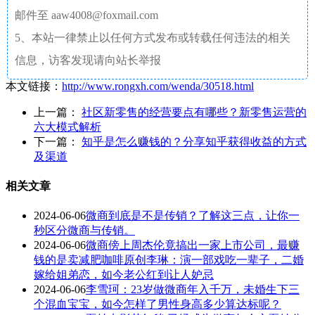
邮件至 aaw4008@foxmail.com
5、本站一律禁止以任何方式发布或转载任何违法的相关
信息，访客发现请向站长举报
本文链接：
http://www.rongxh.com/wenda/30518.html
上一篇：
社区新零售的经营要点有哪些？新零售运营的
六大模式解析
下一篇：
知乎是怎么赚钱的？分享知乎获得收益的方式
及渠道
相关文章
2024-06-06
微商到底是不是传销？了解这三点，让你一
秒区分微商与传销。
2024-06-06
微商傍上周杰伦竟搞出一家上市公司，最赚
钱的是卖减肥咖啡原创李琳：演一部戏吃一辈子，二婚
嫁给姐弟恋，如今老公红到让人妒忌
2024-06-06
李雪珂：23岁做微商年入千万，未婚生下三
个混血宝宝，如今怎样了男性身高多少算达标呢？