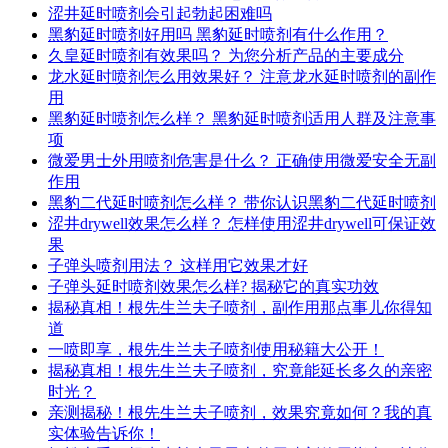
涩井延时喷剂会引起勃起困难吗
黑豹延时喷剂好用吗 黑豹延时喷剂有什么作用？
久皇延时喷剂有效果吗？ 为您分析产品的主要成分
龙水延时喷剂怎么用效果好？ 注意龙水延时喷剂的副作
用
黑豹延时喷剂怎么样？ 黑豹延时喷剂适用人群及注意事
项
微爱男士外用喷剂危害是什么？ 正确使用微爱安全无副
作用
黑豹二代延时喷剂怎么样？ 带你认识黑豹二代延时喷剂
涩井drywell效果怎么样？ 怎样使用涩井drywell可保证效
果
子弹头喷剂用法？ 这样用它效果才好
子弹头延时喷剂效果怎么样? 揭秘它的真实功效
揭秘真相！根先生兰夫子喷剂，副作用那点事儿你得知
道
一喷即享，根先生兰夫子喷剂使用秘籍大公开！
揭秘真相！根先生兰夫子喷剂，究竟能延长多久的亲密
时光？
亲测揭秘！根先生兰夫子喷剂，效果究竟如何？我的真
实体验告诉你！