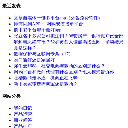
最近发表
文章自媒体一键多平台app（必备免费软件）
师傅闪到APP；‘网购安装接单平台’
购丨彩平台哪个最好app
张庭名下多家公司拟注销！96套房产、银行账户已全部
解封善恶终有报？52岁黄磊人设崩塌陷丑闻，惨淡结局
竟是这样？
数据保护与互联网专条（17）
卖门窗好还是家居好
犀牛云1688：社交电商与微商的区别是什么？
网购平台和微商代理有什么区别？七人模式告诉你
吐槽微商走不通：微商正在飞奔
新手卖家该选择淘宝还是微商？
网站分类
我的日记
产品运营
商业问答
产品推广