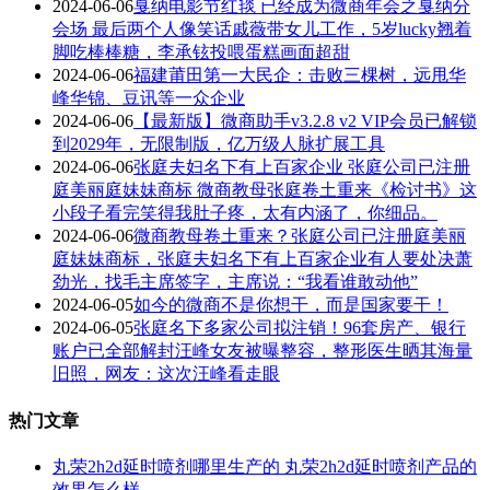
2024-06-06
戛纳电影节红毯 已经成为微商年会之戛纳分
会场 最后两个人像笑话戚薇带女儿工作，5岁lucky翘着
脚吃棒棒糖，李承铉投喂蛋糕画面超甜
2024-06-06
福建莆田第一大民企：击败三棵树，远甩华
峰华锦、豆讯等一众企业
2024-06-06
【最新版】微商助手v3.2.8 v2 VIP会员已解锁
到2029年，无限制版，亿万级人脉扩展工具
2024-06-06
张庭夫妇名下有上百家企业 张庭公司已注册
庭美丽庭妹妹商标 微商教母张庭卷土重来《检讨书》这
小段子看完笑得我肚子疼，太有内涵了，你细品。
2024-06-06
微商教母卷土重来？张庭公司已注册庭美丽
庭妹妹商标，张庭夫妇名下有上百家企业有人要处决萧
劲光，找毛主席签字，主席说：“我看谁敢动他”
2024-06-05
如今的微商不是你想干，而是国家要干！
2024-06-05
张庭名下多家公司拟注销！96套房产、银行
账户已全部解封汪峰女友被曝整容，整形医生晒其海量
旧照，网友：这次汪峰看走眼
热门文章
丸荣2h2d延时喷剂哪里生产的 丸荣2h2d延时喷剂产品的
效果怎么样