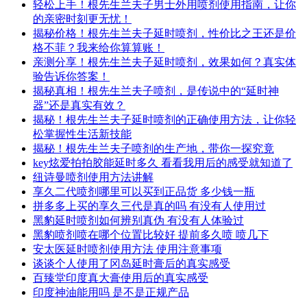
轻松上手！根先生兰夫子男士外用喷剂使用指南，让你
的亲密时刻更无忧！
揭秘价格！根先生兰夫子延时喷剂，性价比之王还是价
格不菲？我来给你算算账！
亲测分享！根先生兰夫子延时喷剂，效果如何？真实体
验告诉你答案！
揭秘真相！根先生兰夫子喷剂，是传说中的“延时神
器”还是真实有效？
揭秘！根先生兰夫子延时喷剂的正确使用方法，让你轻
松掌握性生活新技能
揭秘！根先生兰夫子喷剂的生产地，带你一探究竟
key炫爱拍拍胶能延时多久 看看我用后的感受就知道了
纽诗曼喷剂使用方法讲解
享久二代喷剂哪里可以买到正品货 多少钱一瓶
拼多多上买的享久三代是真的吗 有没有人使用过
黑豹延时喷剂如何辨别真伪 有没有人体验过
黑豹喷剂喷在哪个位置比较好 提前多久喷 喷几下
安太医延时喷剂使用方法 使用注意事项
谈谈个人使用了冈岛延时膏后的真实感受
百臻堂印度真大膏使用后的真实感受
印度神油能用吗 是不是正规产品