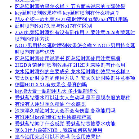
冈岛延时膏效果怎么样？ 五方面来说它的实际效果
key延时喷剂效果咋样 key延时喷剂有什么特点？
朋友介绍一款丸荣2H2D延时喷剂 丸荣2h2d可以用吗
延时喷剂No17久皇与No17有何区别
2h2d丸荣延时喷剂有没有副作用？ 要注意2h2d丸荣延时
喷剂的使用方法
NO17男用持久延时喷剂效果怎么样？ NO17男用持久延
时喷剂有哪些优势
冈岛延时膏使用说明书 冈岛延时膏使用注意事项
2H2D丸荣延时喷剂效果好 2H2D丸荣喷剂有什么用
龙水延时喷剂的主要成分 龙水延时喷剂效果怎么样？
安太医延时喷剂的使用方法？ 安太医延时喷剂注意事项
德国HOTXXL有效果么 是真的吗
key增大膏一瓶能用几天 多少瓶能增长
爱魅蓝钻香水可以让女人主动吗 是不是脱衣服的那种
有没有人用过享久精油 什么感觉
涂抹享久精油对女人会不会有伤害 备孕能用吗
有谁用过key能量石女性快感精粹露
爱魅蓝钻闻了什么感觉 爱魅蓝钻贵族香水功能
享久3代力鼎茶NBB，我该如何搭配使用
皇帝油用完后可以不洗吗 怎么用效果好