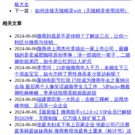
板大全
下一篇：
如何连接天猫精灵wifi（天猫精灵使用说明）
相关文章
2024-06-06
微商到底是不是传销？了解这三点，让你一
秒区分微商与传销。
2024-06-06
微商傍上周杰伦竟搞出一家上市公司，最赚
钱的是卖减肥咖啡原创李琳：演一部戏吃一辈子，二婚
嫁给姐弟恋，如今老公红到让人妒忌
2024-06-06
李雪珂：23岁做微商年入千万，未婚生下三
个混血宝宝，如今怎样了男性身高多少算达标呢？
2024-06-06
戛纳电影节红毯 已经成为微商年会之戛纳分
会场 最后两个人像笑话戚薇带女儿工作，5岁lucky翘着
脚吃棒棒糖，李承铉投喂蛋糕画面超甜
2024-06-06
福建莆田第一大民企：击败三棵树，远甩华
峰华锦、豆讯等一众企业
2024-06-06
【最新版】微商助手v3.2.8 v2 VIP会员已解锁
到2029年，无限制版，亿万级人脉扩展工具
2024-06-06
张庭夫妇名下有上百家企业 张庭公司已注册
庭美丽庭妹妹商标 微商教母张庭卷土重来《检讨书》这