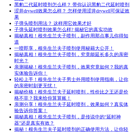
黑豹二代延时喷剂怎么样？ 带你认识黑豹二代延时喷剂
涩井drywell效果怎么样？ 怎样使用涩井drywell可保证效
果
子弹头喷剂用法？ 这样用它效果才好
子弹头延时喷剂效果怎么样? 揭秘它的真实功效
揭秘真相！根先生兰夫子喷剂，副作用那点事儿你得知
道
一喷即享，根先生兰夫子喷剂使用秘籍大公开！
揭秘真相！根先生兰夫子喷剂，究竟能延长多久的亲密
时光？
亲测揭秘！根先生兰夫子喷剂，效果究竟如何？我的真
实体验告诉你！
轻松上手！根先生兰夫子男士外用喷剂使用指南，让你
的亲密时刻更无忧！
揭秘价格！根先生兰夫子延时喷剂，性价比之王还是价
格不菲？我来给你算算账！
亲测分享！根先生兰夫子延时喷剂，效果如何？真实体
验告诉你答案！
揭秘真相！根先生兰夫子喷剂，是传说中的“延时神
器”还是真实有效？
揭秘！根先生兰夫子延时喷剂的正确使用方法，让你轻