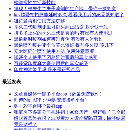
松掌握性生活新技能
揭秘！根先生兰夫子喷剂的生产地，带你一探究竟
key炫爱拍拍胶能延时多久 看看我用后的感受就知道了
纽诗曼喷剂使用方法讲解
享久二代喷剂哪里可以买到正品货 多少钱一瓶
拼多多上买的享久三代是真的吗 有没有人使用过
黑豹延时喷剂如何辨别真伪 有没有人体验过
黑豹喷剂喷在哪个位置比较好 提前多久喷 喷几下
安太医延时喷剂使用方法 使用注意事项
谈谈个人使用了冈岛延时膏后的真实感受
百臻堂印度真大膏使用后的真实感受
印度神油能用吗 是不是正规产品
最近发表
文章自媒体一键多平台app（必备免费软件）
师傅闪到APP；‘网购安装接单平台’
购丨彩平台哪个最好app
张庭名下多家公司拟注销！96套房产、银行账户已全部
解封善恶终有报？52岁黄磊人设崩塌陷丑闻，惨淡结局
竟是这样？