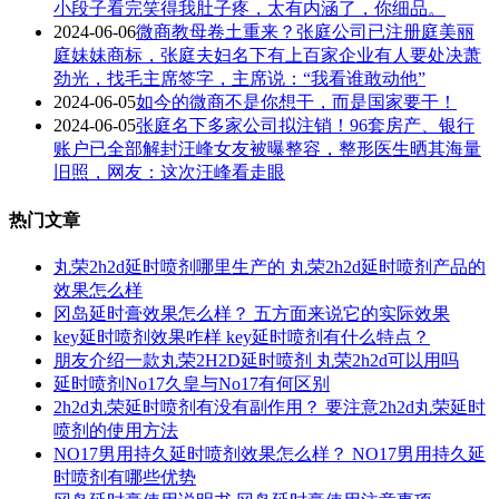
小段子看完笑得我肚子疼，太有内涵了，你细品。
2024-06-06
微商教母卷土重来？张庭公司已注册庭美丽
庭妹妹商标，张庭夫妇名下有上百家企业有人要处决萧
劲光，找毛主席签字，主席说：“我看谁敢动他”
2024-06-05
如今的微商不是你想干，而是国家要干！
2024-06-05
张庭名下多家公司拟注销！96套房产、银行
账户已全部解封汪峰女友被曝整容，整形医生晒其海量
旧照，网友：这次汪峰看走眼
热门文章
丸荣2h2d延时喷剂哪里生产的 丸荣2h2d延时喷剂产品的
效果怎么样
冈岛延时膏效果怎么样？ 五方面来说它的实际效果
key延时喷剂效果咋样 key延时喷剂有什么特点？
朋友介绍一款丸荣2H2D延时喷剂 丸荣2h2d可以用吗
延时喷剂No17久皇与No17有何区别
2h2d丸荣延时喷剂有没有副作用？ 要注意2h2d丸荣延时
喷剂的使用方法
NO17男用持久延时喷剂效果怎么样？ NO17男用持久延
时喷剂有哪些优势