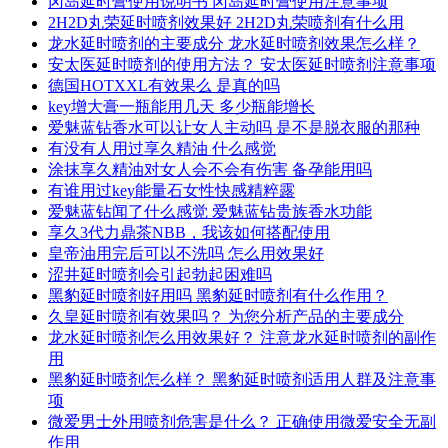
冈岛延时膏使用说明书 冈岛延时膏使用注意事项
2H2D丸荣延时喷剂效果好 2H2D丸荣喷剂有什么用
龙水延时喷剂的主要成分 龙水延时喷剂效果怎么样？
安太医延时喷剂的使用方法？ 安太医延时喷剂注意事项
德国HOTXXL有效果么 是真的吗
key增大膏一瓶能用几天 多少瓶能增长
爱魅蓝钻香水可以让女人主动吗 是不是脱衣服的那种
有没有人用过享久精油 什么感觉
涂抹享久精油对女人会不会有伤害 备孕能用吗
有谁用过key能量石女性快感精粹露
爱魅蓝钻闻了什么感觉 爱魅蓝钻贵族香水功能
享久3代力鼎茶NBB，我该如何搭配使用
皇帝油用完后可以不洗吗 怎么用效果好
涩井延时喷剂会引起勃起困难吗
黑豹延时喷剂好用吗 黑豹延时喷剂有什么作用？
久皇延时喷剂有效果吗？ 为您分析产品的主要成分
龙水延时喷剂怎么用效果好？ 注意龙水延时喷剂的副作
用
黑豹延时喷剂怎么样？ 黑豹延时喷剂适用人群及注意事
项
微爱男士外用喷剂危害是什么？ 正确使用微爱安全无副
作用