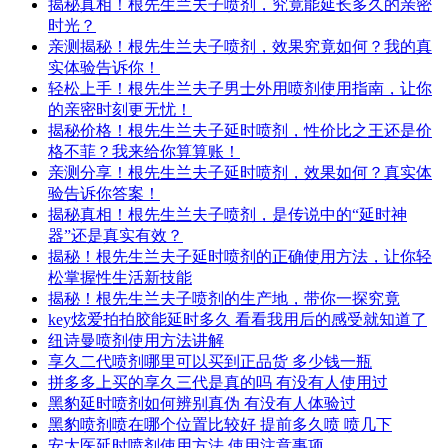
揭秘真相！根先生兰夫子喷剂，究竟能延长多久的亲密
时光？
亲测揭秘！根先生兰夫子喷剂，效果究竟如何？我的真
实体验告诉你！
轻松上手！根先生兰夫子男士外用喷剂使用指南，让你
的亲密时刻更无忧！
揭秘价格！根先生兰夫子延时喷剂，性价比之王还是价
格不菲？我来给你算算账！
亲测分享！根先生兰夫子延时喷剂，效果如何？真实体
验告诉你答案！
揭秘真相！根先生兰夫子喷剂，是传说中的“延时神
器”还是真实有效？
揭秘！根先生兰夫子延时喷剂的正确使用方法，让你轻
松掌握性生活新技能
揭秘！根先生兰夫子喷剂的生产地，带你一探究竟
key炫爱拍拍胶能延时多久 看看我用后的感受就知道了
纽诗曼喷剂使用方法讲解
享久二代喷剂哪里可以买到正品货 多少钱一瓶
拼多多上买的享久三代是真的吗 有没有人使用过
黑豹延时喷剂如何辨别真伪 有没有人体验过
黑豹喷剂喷在哪个位置比较好 提前多久喷 喷几下
安太医延时喷剂使用方法 使用注意事项