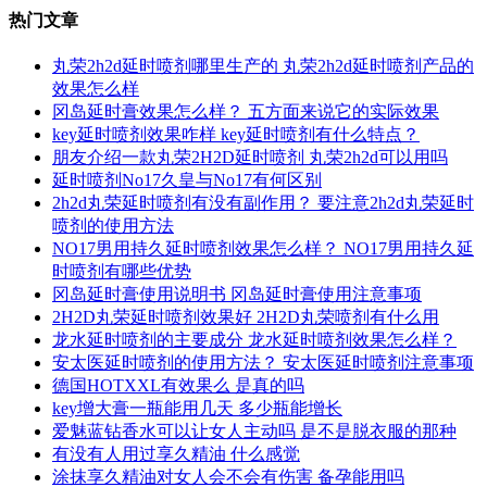
热门文章
丸荣2h2d延时喷剂哪里生产的 丸荣2h2d延时喷剂产品的
效果怎么样
冈岛延时膏效果怎么样？ 五方面来说它的实际效果
key延时喷剂效果咋样 key延时喷剂有什么特点？
朋友介绍一款丸荣2H2D延时喷剂 丸荣2h2d可以用吗
延时喷剂No17久皇与No17有何区别
2h2d丸荣延时喷剂有没有副作用？ 要注意2h2d丸荣延时
喷剂的使用方法
NO17男用持久延时喷剂效果怎么样？ NO17男用持久延
时喷剂有哪些优势
冈岛延时膏使用说明书 冈岛延时膏使用注意事项
2H2D丸荣延时喷剂效果好 2H2D丸荣喷剂有什么用
龙水延时喷剂的主要成分 龙水延时喷剂效果怎么样？
安太医延时喷剂的使用方法？ 安太医延时喷剂注意事项
德国HOTXXL有效果么 是真的吗
key增大膏一瓶能用几天 多少瓶能增长
爱魅蓝钻香水可以让女人主动吗 是不是脱衣服的那种
有没有人用过享久精油 什么感觉
涂抹享久精油对女人会不会有伤害 备孕能用吗