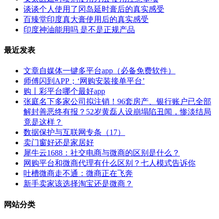
谈谈个人使用了冈岛延时膏后的真实感受
百臻堂印度真大膏使用后的真实感受
印度神油能用吗 是不是正规产品
最近发表
文章自媒体一键多平台app（必备免费软件）
师傅闪到APP；‘网购安装接单平台’
购丨彩平台哪个最好app
张庭名下多家公司拟注销！96套房产、银行账户已全部
解封善恶终有报？52岁黄磊人设崩塌陷丑闻，惨淡结局
竟是这样？
数据保护与互联网专条（17）
卖门窗好还是家居好
犀牛云1688：社交电商与微商的区别是什么？
网购平台和微商代理有什么区别？七人模式告诉你
吐槽微商走不通：微商正在飞奔
新手卖家该选择淘宝还是微商？
网站分类