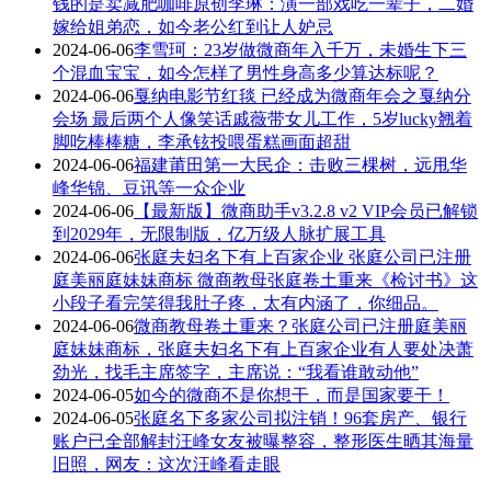
钱的是卖减肥咖啡原创李琳：演一部戏吃一辈子，二婚
嫁给姐弟恋，如今老公红到让人妒忌
2024-06-06
李雪珂：23岁做微商年入千万，未婚生下三
个混血宝宝，如今怎样了男性身高多少算达标呢？
2024-06-06
戛纳电影节红毯 已经成为微商年会之戛纳分
会场 最后两个人像笑话戚薇带女儿工作，5岁lucky翘着
脚吃棒棒糖，李承铉投喂蛋糕画面超甜
2024-06-06
福建莆田第一大民企：击败三棵树，远甩华
峰华锦、豆讯等一众企业
2024-06-06
【最新版】微商助手v3.2.8 v2 VIP会员已解锁
到2029年，无限制版，亿万级人脉扩展工具
2024-06-06
张庭夫妇名下有上百家企业 张庭公司已注册
庭美丽庭妹妹商标 微商教母张庭卷土重来《检讨书》这
小段子看完笑得我肚子疼，太有内涵了，你细品。
2024-06-06
微商教母卷土重来？张庭公司已注册庭美丽
庭妹妹商标，张庭夫妇名下有上百家企业有人要处决萧
劲光，找毛主席签字，主席说：“我看谁敢动他”
2024-06-05
如今的微商不是你想干，而是国家要干！
2024-06-05
张庭名下多家公司拟注销！96套房产、银行
账户已全部解封汪峰女友被曝整容，整形医生晒其海量
旧照，网友：这次汪峰看走眼