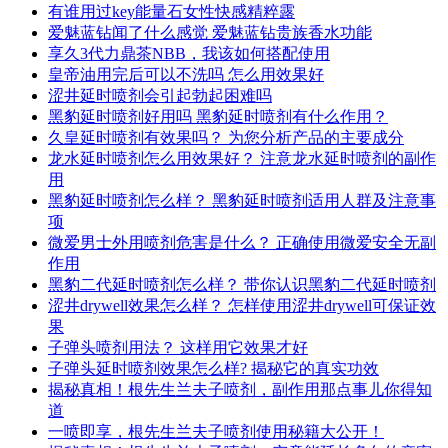
有谁用过key能量石女性快感精粹露
爱魅蓝钻闻了什么感觉 爱魅蓝钻贵族香水功能
享久3代力鼎茶NBB，我该如何搭配使用
皇帝油用完后可以不洗吗 怎么用效果好
涩井延时喷剂会引起勃起困难吗
黑豹延时喷剂好用吗 黑豹延时喷剂有什么作用？
久皇延时喷剂有效果吗？ 为您分析产品的主要成分
龙水延时喷剂怎么用效果好？ 注意龙水延时喷剂的副作
用
黑豹延时喷剂怎么样？ 黑豹延时喷剂适用人群及注意事
项
微爱男士外用喷剂危害是什么？ 正确使用微爱安全无副
作用
黑豹二代延时喷剂怎么样？ 带你认识黑豹二代延时喷剂
涩井drywell效果怎么样？ 怎样使用涩井drywell可保证效
果
子弹头喷剂用法？ 这样用它效果才好
子弹头延时喷剂效果怎么样? 揭秘它的真实功效
揭秘真相！根先生兰夫子喷剂，副作用那点事儿你得知
道
一喷即享，根先生兰夫子喷剂使用秘籍大公开！