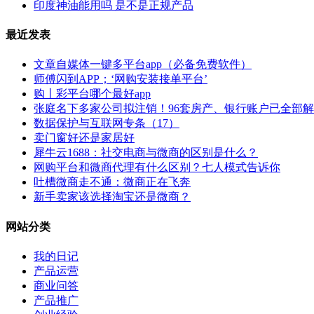
印度神油能用吗 是不是正规产品
最近发表
文章自媒体一键多平台app（必备免费软件）
师傅闪到APP；‘网购安装接单平台’
购丨彩平台哪个最好app
张庭名下多家公司拟注销！96套房产、银行账户已全部
数据保护与互联网专条（17）
卖门窗好还是家居好
犀牛云1688：社交电商与微商的区别是什么？
网购平台和微商代理有什么区别？七人模式告诉你
吐槽微商走不通：微商正在飞奔
新手卖家该选择淘宝还是微商？
网站分类
我的日记
产品运营
商业问答
产品推广