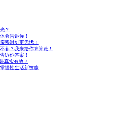
光？
体验告诉你！
亲密时刻更无忧！
不菲？我来给你算算账！
告诉你答案！
还是真实有效？
掌握性生活新技能