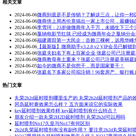
相关文章
2024-06-06
微商到底是不是传销？了解这三点，让你一秒
2024-06-06
微商傍上周杰伦竟搞出一家上市公司，最赚钱
2024-06-06
李雪珂：23岁做微商年入千万，未婚生下三
2024-06-06
戛纳电影节红毯 已经成为微商年会之戛纳分会场
2024-06-06
福建莆田第一大民企：击败三棵树，远甩华峰
2024-06-06
【最新版】微商助手v3.2.8 v2 VIP会员已
2024-06-06
张庭夫妇名下有上百家企业 张庭公司已注册
2024-06-06
微商教母卷土重来？张庭公司已注册庭美丽庭
2024-06-05
如今的微商不是你想干，而是国家要干！
2024-06-05
张庭名下多家公司拟注销！96套房产、银行
热门文章
丸荣2h2d延时喷剂哪里生产的 丸荣2h2d延时喷剂产品的
冈岛延时膏效果怎么样？ 五方面来说它的实际效果
key延时喷剂效果咋样 key延时喷剂有什么特点？
朋友介绍一款丸荣2H2D延时喷剂 丸荣2h2d可以用吗
延时喷剂No17久皇与No17有何区别
2h2d丸荣延时喷剂有没有副作用？ 要注意2h2d丸荣延