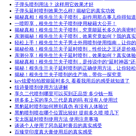
子弹头喷剂用法？ 这样用它效果才好
子弹头延时喷剂效果怎么样? 揭秘它的真实功效
揭秘真相！根先生兰夫子喷剂，副作用那点事儿你得知道
一喷即享，根先生兰夫子喷剂使用秘籍大公开！
揭秘真相！根先生兰夫子喷剂，究竟能延长多久的亲密时
亲测揭秘！根先生兰夫子喷剂，效果究竟如何？我的真实
轻松上手！根先生兰夫子男士外用喷剂使用指南，让你的
揭秘价格！根先生兰夫子延时喷剂，性价比之王还是价格
亲测分享！根先生兰夫子延时喷剂，效果如何？真实体验
揭秘真相！根先生兰夫子喷剂，是传说中的“延时神器”
揭秘！根先生兰夫子延时喷剂的正确使用方法，让你轻松
揭秘！根先生兰夫子喷剂的生产地，带你一探究竟
key炫爱拍拍胶能延时多久 看看我用后的感受就知道了
纽诗曼喷剂使用方法讲解
享久二代喷剂哪里可以买到正品货 多少钱一瓶
拼多多上买的享久三代是真的吗 有没有人使用过
黑豹延时喷剂如何辨别真伪 有没有人体验过
黑豹喷剂喷在哪个位置比较好 提前多久喷 喷几下
安太医延时喷剂使用方法 使用注意事项
谈谈个人使用了冈岛延时膏后的真实感受
百臻堂印度真大膏使用后的真实感受