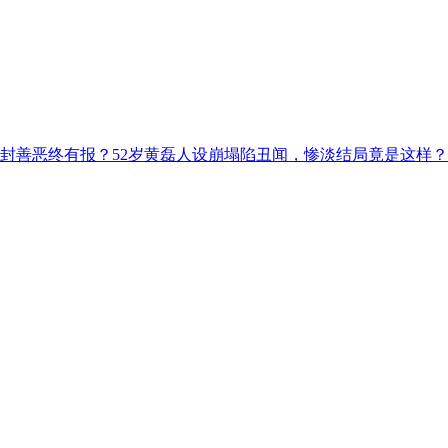
解封善恶终有报？52岁黄磊人设崩塌陷丑闻，惨淡结局竟是这样？