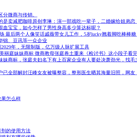
区分微商与传销。
的是卖减肥咖啡原创李琳：演一部戏吃一辈子，二婚嫁给姐弟恋
个混血宝宝，如今怎样了男性身高多少算达标呢？
 最后两个人像笑话戚薇带女儿工作，5岁lucky翘着脚吃棒棒
华锦、豆讯等一众企业
解锁到2029年，无限制版，亿万级人脉扩展工具
庭美丽庭妹妹商标 微商教母张庭卷土重来《检讨书》这小段子看
妹妹商标，张庭夫妇名下有上百家企业有人要处决萧劲光，找毛主
账户已全部解封汪峰女友被曝整容，整形医生晒其海量旧照，网友
效果怎么样
时喷剂的使用方法