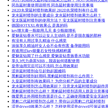
NO17男用持久延时喷剂效果怎么样？ NO17男用持久
冈岛延时膏使用说明书 冈岛延时膏使用注意事项
2H2D丸荣延时喷剂效果好 2H2D丸荣喷剂有什么用
龙水延时喷剂的主要成分 龙水延时喷剂效果怎么样？
安太医延时喷剂的使用方法？ 安太医延时喷剂注意事项
德国HOTXXL有效果么 是真的吗
key增大膏一瓶能用几天 多少瓶能增长
爱魅蓝钻香水可以让女人主动吗 是不是脱衣服的那种
有没有人用过享久精油 什么感觉
涂抹享久精油对女人会不会有伤害 备孕能用吗
有谁用过key能量石女性快感精粹露
爱魅蓝钻闻了什么感觉 爱魅蓝钻贵族香水功能
享久3代力鼎茶NBB，我该如何搭配使用
皇帝油用完后可以不洗吗 怎么用效果好
涩井延时喷剂会引起勃起困难吗
黑豹延时喷剂好用吗 黑豹延时喷剂有什么作用？
久皇延时喷剂有效果吗？ 为您分析产品的主要成分
龙水延时喷剂怎么用效果好？ 注意龙水延时喷剂的副作
黑豹延时喷剂怎么样？ 黑豹延时喷剂适用人群及注意事
微爱男士外用喷剂危害是什么？ 正确使用微爱安全无副
黑豹二代延时喷剂怎么样？ 带你认识黑豹二代延时喷剂
涩井drywell效果怎么样？ 怎样使用涩井drywell可保证效