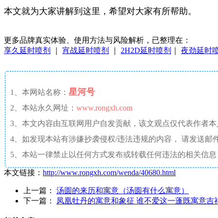
本文就为大家讲解到这里，希望对大家有所帮助。
更多品牌真实体验、使用方法与风险解析，已整理在：
享久延时喷剂
｜
宵战延时喷剂
｜
2H2D延时喷剂
｜
夜劲延时
星河号
1、本网站名称：
2、本站永久网址：
www.rongxh.com
3、本文内容由互联网用户自发贡献，该文观点仅代表作者
4、如发现本站有涉嫌抄袭侵权/违法违规的内容， 请发送邮件至 aaw4
5、本站一律禁止以任何方式发布或转载任何违法的相关信息
本文链接：
http://www.rongxh.com/wenda/40680.html
上一篇：
汤圆的来历和寓意（汤圆有什么寓意）
下一篇：
凤凰牡丹的寓意和象征 谁不爱这一蓬既寓意吉