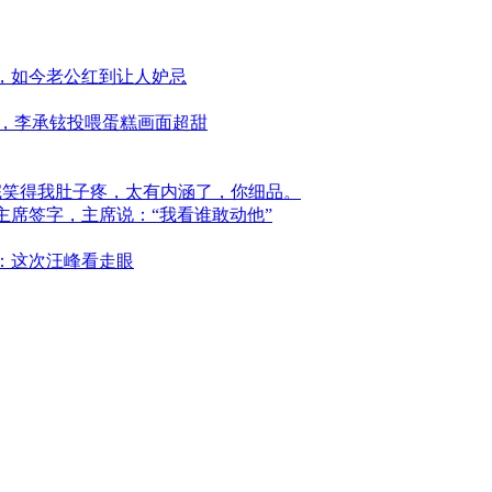
，如今老公红到让人妒忌
糖，李承铉投喂蛋糕画面超甜
完笑得我肚子疼，太有内涵了，你细品。
席签字，主席说：“我看谁敢动他”
：这次汪峰看走眼