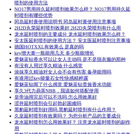
喷剂的使用方法
NO17男用持久延时喷剂效果怎么样？ NO17男用持久延
时喷剂有哪些优势
冈岛延时膏使用说明书 冈岛延时膏使用注意事项
2H2D丸荣延时喷剂效果好 2H2D丸荣喷剂有什么用
龙水延时喷剂的主要成分 龙水延时喷剂效果怎么样？
安太医延时喷剂的使用方法？ 安太医延时喷剂注意事项
德国HOTXXL有效果么 是真的吗
key增大膏一瓶能用几天 多少瓶能增长
爱魅蓝钻香水可以让女人主动吗 是不是脱衣服的那种
有没有人用过享久精油 什么感觉
涂抹享久精油对女人会不会有伤害 备孕能用吗
有谁用过key能量石女性快感精粹露
爱魅蓝钻闻了什么感觉 爱魅蓝钻贵族香水功能
享久3代力鼎茶NBB，我该如何搭配使用
皇帝油用完后可以不洗吗 怎么用效果好
涩井延时喷剂会引起勃起困难吗
黑豹延时喷剂好用吗 黑豹延时喷剂有什么作用？
久皇延时喷剂有效果吗？ 为您分析产品的主要成分
龙水延时喷剂怎么用效果好？ 注意龙水延时喷剂的副作
用