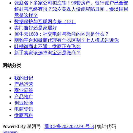
张庭名下多家公司拟注销！96套房产、银行账户已全部
解封善恶终有报？52岁黄磊人设崩塌陷丑闻，惨淡结局
竟是这样？
数据保护与互联网专条（17）
卖门窗好还是家居好
犀牛云1688：社交电商与微商的区别是什么？
网购平台和微商代理有什么区别？七人模式告诉你
吐槽微商走不通：微商正在飞奔
新手卖家该选择淘宝还是微商？
网站分类
我的日记
产品运营
商业问答
产品推广
创业经验
电商资讯
微商百科
Powered By 星河号 |
冀ICP备2022022391号-3
| 统计代码
Sitemap