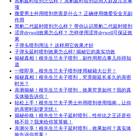
黑豹延时喷剂怎么样？ 黑豹延时喷剂适用人群及注意事
项
微爱男士外用喷剂危害是什么？ 正确使用微爱安全无副
作用
黑豹二代延时喷剂怎么样？ 带你认识黑豹二代延时喷剂
涩井drywell效果怎么样？ 怎样使用涩井drywell可保证效
果
子弹头喷剂用法？ 这样用它效果才好
子弹头延时喷剂效果怎么样? 揭秘它的真实功效
揭秘真相！根先生兰夫子喷剂，副作用那点事儿你得知
道
一喷即享，根先生兰夫子喷剂使用秘籍大公开！
揭秘真相！根先生兰夫子喷剂，究竟能延长多久的亲密
时光？
亲测揭秘！根先生兰夫子喷剂，效果究竟如何？我的真
实体验告诉你！
轻松上手！根先生兰夫子男士外用喷剂使用指南，让你
的亲密时刻更无忧！
揭秘价格！根先生兰夫子延时喷剂，性价比之王还是价
格不菲？我来给你算算账！
亲测分享！根先生兰夫子延时喷剂，效果如何？真实体
验告诉你答案！