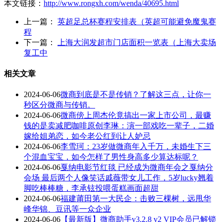
本文链接：
http://www.rongxh.com/wenda/40695.html
上一篇：
英超足总杯赛程安排表（英超可能避免魔鬼赛
程
下一篇：
上海大润发超市门店面积一览表（上海大卖场
复工中
相关文章
2024-06-06
微商到底是不是传销？了解这三点，让你一
秒区分微商与传销。
2024-06-06
微商傍上周杰伦竟搞出一家上市公司，最赚
钱的是卖减肥咖啡原创李琳：演一部戏吃一辈子，二婚
嫁给姐弟恋，如今老公红到让人妒忌
2024-06-06
李雪珂：23岁做微商年入千万，未婚生下三
个混血宝宝，如今怎样了男性身高多少算达标呢？
2024-06-06
戛纳电影节红毯 已经成为微商年会之戛纳分
会场 最后两个人像笑话戚薇带女儿工作，5岁lucky翘着
脚吃棒棒糖，李承铉投喂蛋糕画面超甜
2024-06-06
福建莆田第一大民企：击败三棵树，远甩华
峰华锦、豆讯等一众企业
2024-06-06
【最新版】微商助手v3.2.8 v2 VIP会员已解锁