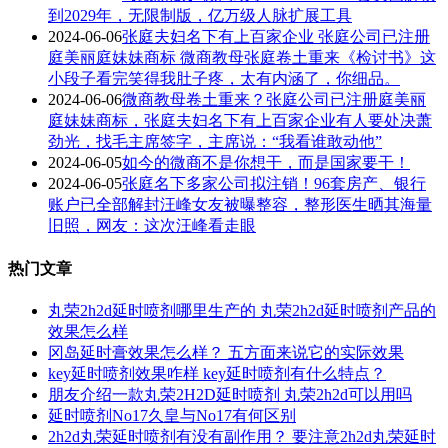
到2029年，无限制版，亿万级人脉扩展工具
2024-06-06
张庭夫妇名下有上百家企业 张庭公司已注册
庭美丽庭妹妹商标 微商教母张庭卷土重来《检讨书》这
小段子看完笑得我肚子疼，太有内涵了，你细品。
2024-06-06
微商教母卷土重来？张庭公司已注册庭美丽
庭妹妹商标，张庭夫妇名下有上百家企业有人要处决萧
劲光，找毛主席签字，主席说：“我看谁敢动他”
2024-06-05
如今的微商不是你想干，而是国家要干！
2024-06-05
张庭名下多家公司拟注销！96套房产、银行
账户已全部解封汪峰女友被曝整容，整形医生晒其海量
旧照，网友：这次汪峰看走眼
热门文章
丸荣2h2d延时喷剂哪里生产的 丸荣2h2d延时喷剂产品的
效果怎么样
冈岛延时膏效果怎么样？ 五方面来说它的实际效果
key延时喷剂效果咋样 key延时喷剂有什么特点？
朋友介绍一款丸荣2H2D延时喷剂 丸荣2h2d可以用吗
延时喷剂No17久皇与No17有何区别
2h2d丸荣延时喷剂有没有副作用？ 要注意2h2d丸荣延时