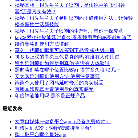
揭秘真相！根先生兰夫子喷剂，是传说中的“延时神
器”还是真实有效？
揭秘！根先生兰夫子延时喷剂的正确使用方法，让你轻
松掌握性生活新技能
揭秘！根先生兰夫子喷剂的生产地，带你一探究竟
key炫爱拍拍胶能延时多久 看看我用后的感受就知道了
纽诗曼喷剂使用方法讲解
享久二代喷剂哪里可以买到正品货 多少钱一瓶
拼多多上买的享久三代是真的吗 有没有人使用过
黑豹延时喷剂如何辨别真伪 有没有人体验过
黑豹喷剂喷在哪个位置比较好 提前多久喷 喷几下
安太医延时喷剂使用方法 使用注意事项
谈谈个人使用了冈岛延时膏后的真实感受
百臻堂印度真大膏使用后的真实感受
印度神油能用吗 是不是正规产品
最近发表
文章自媒体一键多平台app（必备免费软件）
师傅闪到APP；‘网购安装接单平台’
购丨彩平台哪个最好app