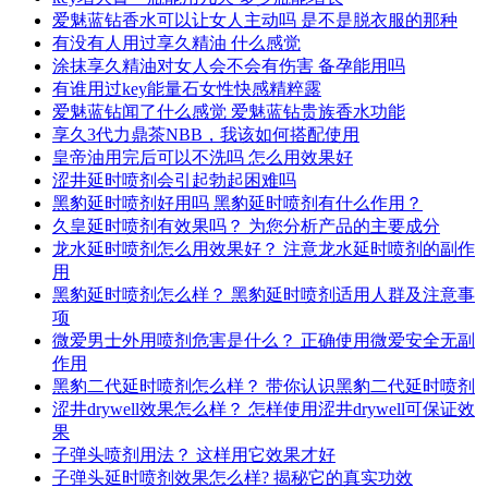
爱魅蓝钻香水可以让女人主动吗 是不是脱衣服的那种
有没有人用过享久精油 什么感觉
涂抹享久精油对女人会不会有伤害 备孕能用吗
有谁用过key能量石女性快感精粹露
爱魅蓝钻闻了什么感觉 爱魅蓝钻贵族香水功能
享久3代力鼎茶NBB，我该如何搭配使用
皇帝油用完后可以不洗吗 怎么用效果好
涩井延时喷剂会引起勃起困难吗
黑豹延时喷剂好用吗 黑豹延时喷剂有什么作用？
久皇延时喷剂有效果吗？ 为您分析产品的主要成分
龙水延时喷剂怎么用效果好？ 注意龙水延时喷剂的副作
用
黑豹延时喷剂怎么样？ 黑豹延时喷剂适用人群及注意事
项
微爱男士外用喷剂危害是什么？ 正确使用微爱安全无副
作用
黑豹二代延时喷剂怎么样？ 带你认识黑豹二代延时喷剂
涩井drywell效果怎么样？ 怎样使用涩井drywell可保证效
果
子弹头喷剂用法？ 这样用它效果才好
子弹头延时喷剂效果怎么样? 揭秘它的真实功效