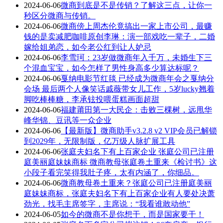
2024-06-06
微商到底是不是传销？了解这三点，让你一
秒区分微商与传销。
2024-06-06
微商傍上周杰伦竟搞出一家上市公司，最赚
钱的是卖减肥咖啡原创李琳：演一部戏吃一辈子，二婚
嫁给姐弟恋，如今老公红到让人妒忌
2024-06-06
李雪珂：23岁做微商年入千万，未婚生下三
个混血宝宝，如今怎样了男性身高多少算达标呢？
2024-06-06
戛纳电影节红毯 已经成为微商年会之戛纳分
会场 最后两个人像笑话戚薇带女儿工作，5岁lucky翘着
脚吃棒棒糖，李承铉投喂蛋糕画面超甜
2024-06-06
福建莆田第一大民企：击败三棵树，远甩华
峰华锦、豆讯等一众企业
2024-06-06
【最新版】微商助手v3.2.8 v2 VIP会员已解锁
到2029年，无限制版，亿万级人脉扩展工具
2024-06-06
张庭夫妇名下有上百家企业 张庭公司已注册
庭美丽庭妹妹商标 微商教母张庭卷土重来《检讨书》这
小段子看完笑得我肚子疼，太有内涵了，你细品。
2024-06-06
微商教母卷土重来？张庭公司已注册庭美丽
庭妹妹商标，张庭夫妇名下有上百家企业有人要处决萧
劲光，找毛主席签字，主席说：“我看谁敢动他”
2024-06-05
如今的微商不是你想干，而是国家要干！