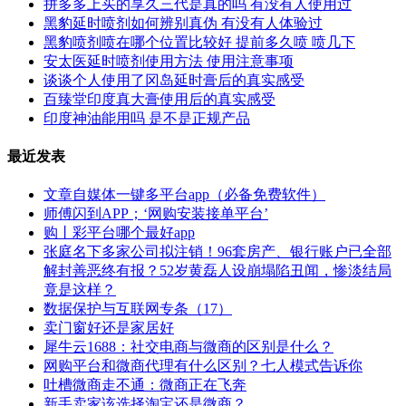
拼多多上买的享久三代是真的吗 有没有人使用过
黑豹延时喷剂如何辨别真伪 有没有人体验过
黑豹喷剂喷在哪个位置比较好 提前多久喷 喷几下
安太医延时喷剂使用方法 使用注意事项
谈谈个人使用了冈岛延时膏后的真实感受
百臻堂印度真大膏使用后的真实感受
印度神油能用吗 是不是正规产品
最近发表
文章自媒体一键多平台app（必备免费软件）
师傅闪到APP；‘网购安装接单平台’
购丨彩平台哪个最好app
张庭名下多家公司拟注销！96套房产、银行账户已全部
解封善恶终有报？52岁黄磊人设崩塌陷丑闻，惨淡结局
竟是这样？
数据保护与互联网专条（17）
卖门窗好还是家居好
犀牛云1688：社交电商与微商的区别是什么？
网购平台和微商代理有什么区别？七人模式告诉你
吐槽微商走不通：微商正在飞奔
新手卖家该选择淘宝还是微商？