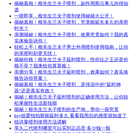
揭秘真相！根先生兰夫子喷剂，副作用那点事儿你得知
道
一喷即享，根先生兰夫子喷剂使用秘籍大公开！
揭秘真相！根先生兰夫子喷剂，究竟能延长多久的亲密
时光？
亲测揭秘！根先生兰夫子喷剂，效果究竟如何？我的真
实体验告诉你！
轻松上手！根先生兰夫子男士外用喷剂使用指南，让你
的亲密时刻更无忧！
揭秘价格！根先生兰夫子延时喷剂，性价比之王还是价
格不菲？我来给你算算账！
亲测分享！根先生兰夫子延时喷剂，效果如何？真实体
验告诉你答案！
揭秘真相！根先生兰夫子喷剂，是传说中的“延时神
器”还是真实有效？
揭秘！根先生兰夫子延时喷剂的正确使用方法，让你轻
松掌握性生活新技能
揭秘！根先生兰夫子喷剂的生产地，带你一探究竟
key炫爱拍拍胶能延时多久 看看我用后的感受就知道了
纽诗曼喷剂使用方法讲解
享久二代喷剂哪里可以买到正品货 多少钱一瓶