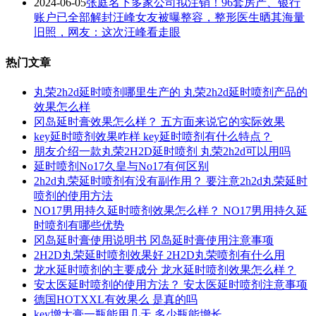
2024-06-05
张庭名下多家公司拟注销！96套房产、银行
账户已全部解封汪峰女友被曝整容，整形医生晒其海量
旧照，网友：这次汪峰看走眼
热门文章
丸荣2h2d延时喷剂哪里生产的 丸荣2h2d延时喷剂产品的
效果怎么样
冈岛延时膏效果怎么样？ 五方面来说它的实际效果
key延时喷剂效果咋样 key延时喷剂有什么特点？
朋友介绍一款丸荣2H2D延时喷剂 丸荣2h2d可以用吗
延时喷剂No17久皇与No17有何区别
2h2d丸荣延时喷剂有没有副作用？ 要注意2h2d丸荣延时
喷剂的使用方法
NO17男用持久延时喷剂效果怎么样？ NO17男用持久延
时喷剂有哪些优势
冈岛延时膏使用说明书 冈岛延时膏使用注意事项
2H2D丸荣延时喷剂效果好 2H2D丸荣喷剂有什么用
龙水延时喷剂的主要成分 龙水延时喷剂效果怎么样？
安太医延时喷剂的使用方法？ 安太医延时喷剂注意事项
德国HOTXXL有效果么 是真的吗
key增大膏一瓶能用几天 多少瓶能增长