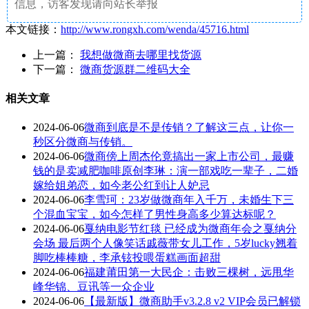
信息，访客发现请向站长举报
本文链接：
http://www.rongxh.com/wenda/45716.html
上一篇：
我想做微商去哪里找货源
下一篇：
微商货源群二维码大全
相关文章
2024-06-06
微商到底是不是传销？了解这三点，让你一
秒区分微商与传销。
2024-06-06
微商傍上周杰伦竟搞出一家上市公司，最赚
钱的是卖减肥咖啡原创李琳：演一部戏吃一辈子，二婚
嫁给姐弟恋，如今老公红到让人妒忌
2024-06-06
李雪珂：23岁做微商年入千万，未婚生下三
个混血宝宝，如今怎样了男性身高多少算达标呢？
2024-06-06
戛纳电影节红毯 已经成为微商年会之戛纳分
会场 最后两个人像笑话戚薇带女儿工作，5岁lucky翘着
脚吃棒棒糖，李承铉投喂蛋糕画面超甜
2024-06-06
福建莆田第一大民企：击败三棵树，远甩华
峰华锦、豆讯等一众企业
2024-06-06
【最新版】微商助手v3.2.8 v2 VIP会员已解锁