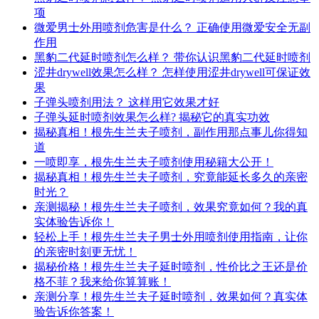
项
微爱男士外用喷剂危害是什么？ 正确使用微爱安全无副
作用
黑豹二代延时喷剂怎么样？ 带你认识黑豹二代延时喷剂
涩井drywell效果怎么样？ 怎样使用涩井drywell可保证效
果
子弹头喷剂用法？ 这样用它效果才好
子弹头延时喷剂效果怎么样? 揭秘它的真实功效
揭秘真相！根先生兰夫子喷剂，副作用那点事儿你得知
道
一喷即享，根先生兰夫子喷剂使用秘籍大公开！
揭秘真相！根先生兰夫子喷剂，究竟能延长多久的亲密
时光？
亲测揭秘！根先生兰夫子喷剂，效果究竟如何？我的真
实体验告诉你！
轻松上手！根先生兰夫子男士外用喷剂使用指南，让你
的亲密时刻更无忧！
揭秘价格！根先生兰夫子延时喷剂，性价比之王还是价
格不菲？我来给你算算账！
亲测分享！根先生兰夫子延时喷剂，效果如何？真实体
验告诉你答案！