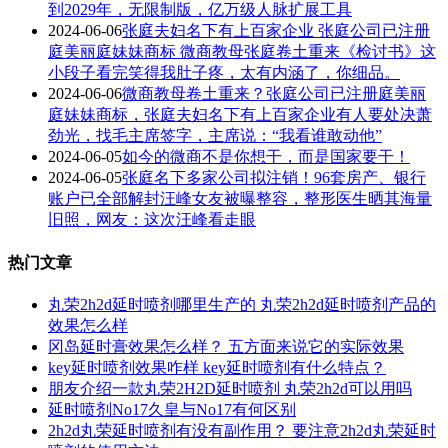
到2029年，无限制版，亿万级人脉扩展工具
2024-06-06
张庭夫妇名下有上百家企业 张庭公司已注册
庭美丽庭妹妹商标 微商教母张庭卷土重来《检讨书》这
小段子看完笑得我肚子疼，太有内涵了，你细品。
2024-06-06
微商教母卷土重来？张庭公司已注册庭美丽
庭妹妹商标，张庭夫妇名下有上百家企业有人要处决萧
劲光，找毛主席签字，主席说：“我看谁敢动他”
2024-06-05
如今的微商不是你想干，而是国家要干！
2024-06-05
张庭名下多家公司拟注销！96套房产、银行
账户已全部解封汪峰女友被曝整容，整形医生晒其海量
旧照，网友：这次汪峰看走眼
热门文章
丸荣2h2d延时喷剂哪里生产的 丸荣2h2d延时喷剂产品的
效果怎么样
冈岛延时膏效果怎么样？ 五方面来说它的实际效果
key延时喷剂效果咋样 key延时喷剂有什么特点？
朋友介绍一款丸荣2H2D延时喷剂 丸荣2h2d可以用吗
延时喷剂No17久皇与No17有何区别
2h2d丸荣延时喷剂有没有副作用？ 要注意2h2d丸荣延时