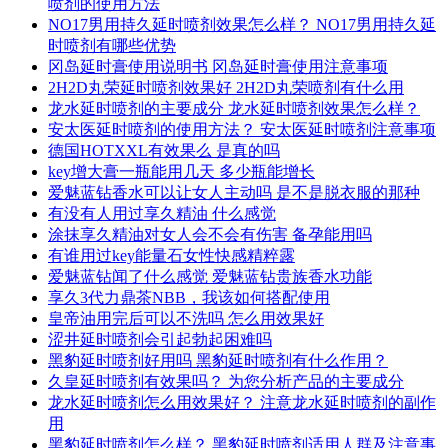
喷剂的使用方法
NO17男用持久延时喷剂效果怎么样？ NO17男用持久延
时喷剂有哪些优势
冈岛延时膏使用说明书 冈岛延时膏使用注意事项
2H2D丸荣延时喷剂效果好 2H2D丸荣喷剂有什么用
龙水延时喷剂的主要成分 龙水延时喷剂效果怎么样？
安太医延时喷剂的使用方法？ 安太医延时喷剂注意事项
德国HOTXXL有效果么 是真的吗
key增大膏一瓶能用几天 多少瓶能增长
爱魅蓝钻香水可以让女人主动吗 是不是脱衣服的那种
有没有人用过享久精油 什么感觉
涂抹享久精油对女人会不会有伤害 备孕能用吗
有谁用过key能量石女性快感精粹露
爱魅蓝钻闻了什么感觉 爱魅蓝钻贵族香水功能
享久3代力鼎茶NBB，我该如何搭配使用
皇帝油用完后可以不洗吗 怎么用效果好
涩井延时喷剂会引起勃起困难吗
黑豹延时喷剂好用吗 黑豹延时喷剂有什么作用？
久皇延时喷剂有效果吗？ 为您分析产品的主要成分
龙水延时喷剂怎么用效果好？ 注意龙水延时喷剂的副作
用
黑豹延时喷剂怎么样？ 黑豹延时喷剂适用人群及注意事