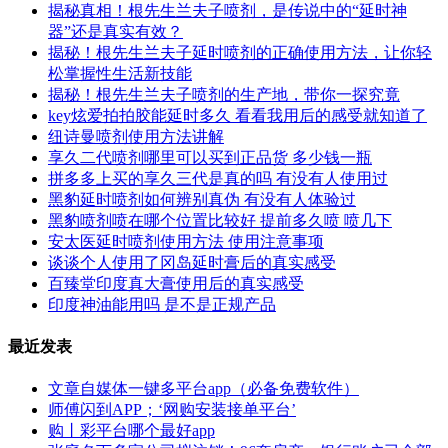
揭秘真相！根先生兰夫子喷剂，是传说中的“延时神
器”还是真实有效？
揭秘！根先生兰夫子延时喷剂的正确使用方法，让你轻
松掌握性生活新技能
揭秘！根先生兰夫子喷剂的生产地，带你一探究竟
key炫爱拍拍胶能延时多久 看看我用后的感受就知道了
纽诗曼喷剂使用方法讲解
享久二代喷剂哪里可以买到正品货 多少钱一瓶
拼多多上买的享久三代是真的吗 有没有人使用过
黑豹延时喷剂如何辨别真伪 有没有人体验过
黑豹喷剂喷在哪个位置比较好 提前多久喷 喷几下
安太医延时喷剂使用方法 使用注意事项
谈谈个人使用了冈岛延时膏后的真实感受
百臻堂印度真大膏使用后的真实感受
印度神油能用吗 是不是正规产品
最近发表
文章自媒体一键多平台app（必备免费软件）
师傅闪到APP；‘网购安装接单平台’
购丨彩平台哪个最好app