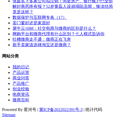
张庭名下多家公司拟注销！96套房产、银行账户已全部
解封善恶终有报？52岁黄磊人设崩塌陷丑闻，惨淡结局
竟是这样？
数据保护与互联网专条（17）
卖门窗好还是家居好
犀牛云1688：社交电商与微商的区别是什么？
网购平台和微商代理有什么区别？七人模式告诉你
吐槽微商走不通：微商正在飞奔
新手卖家该选择淘宝还是微商？
网站分类
我的日记
产品运营
商业问答
产品推广
创业经验
电商资讯
微商百科
Powered By 星河号 |
冀ICP备2022022391号-3
| 统计代码
Sitemap