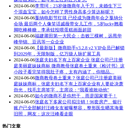
2024-06-06
李雪珂：23岁做微商年入千万，未婚生下三
个混血宝宝，如今怎样了男性身高多少算达标呢？
2024-06-06
戛纳电影节红毯 已经成为微商年会之戛纳分
会场 最后两个人像笑话戚薇带女儿工作，5岁lucky翘着
脚吃棒棒糖，李承铉投喂蛋糕画面超甜
2024-06-06
福建莆田第一大民企：击败三棵树，远甩华
峰华锦、豆讯等一众企业
2024-06-06
【最新版】微商助手v3.2.8 v2 VIP会员已解锁
到2029年，无限制版，亿万级人脉扩展工具
2024-06-06
张庭夫妇名下有上百家企业 张庭公司已注册
庭美丽庭妹妹商标 微商教母张庭卷土重来《检讨书》这
小段子看完笑得我肚子疼，太有内涵了，你细品。
2024-06-06
微商教母卷土重来？张庭公司已注册庭美丽
庭妹妹商标，张庭夫妇名下有上百家企业有人要处决萧
劲光，找毛主席签字，主席说：“我看谁敢动他”
2024-06-05
如今的微商不是你想干，而是国家要干！
2024-06-05
张庭名下多家公司拟注销！96套房产、银行
账户已全部解封汪峰女友被曝整容，整形医生晒其海量
旧照，网友：这次汪峰看走眼
热门文章