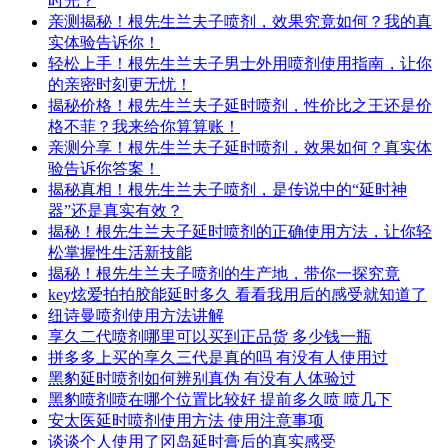
时光？
亲测揭秘！根先生兰夫子喷剂，效果究竟如何？我的真
实体验告诉你！
轻松上手！根先生兰夫子男士外用喷剂使用指南，让你
的亲密时刻更无忧！
揭秘价格！根先生兰夫子延时喷剂，性价比之王还是价
格不菲？我来给你算算账！
亲测分享！根先生兰夫子延时喷剂，效果如何？真实体
验告诉你答案！
揭秘真相！根先生兰夫子喷剂，是传说中的“延时神
器”还是真实有效？
揭秘！根先生兰夫子延时喷剂的正确使用方法，让你轻
松掌握性生活新技能
揭秘！根先生兰夫子喷剂的生产地，带你一探究竟
key炫爱拍拍胶能延时多久 看看我用后的感受就知道了
纽诗曼喷剂使用方法讲解
享久二代喷剂哪里可以买到正品货 多少钱一瓶
拼多多上买的享久三代是真的吗 有没有人使用过
黑豹延时喷剂如何辨别真伪 有没有人体验过
黑豹喷剂喷在哪个位置比较好 提前多久喷 喷几下
安太医延时喷剂使用方法 使用注意事项
谈谈个人使用了冈岛延时膏后的真实感受