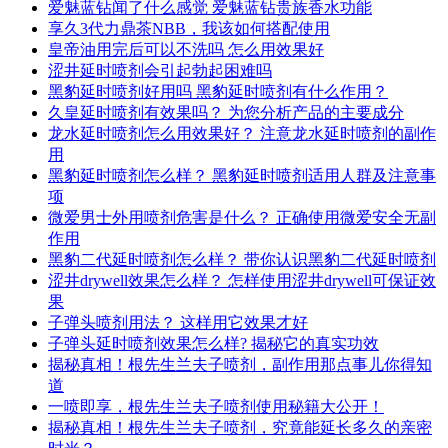
爱魅蓝钻闻了什么感觉 爱魅蓝钻贵族香水功能
享久3代力鼎茶NBB，我该如何搭配使用
皇帝油用完后可以不洗吗 怎么用效果好
涩井延时喷剂会引起勃起困难吗
黑豹延时喷剂好用吗 黑豹延时喷剂有什么作用？
久皇延时喷剂有效果吗？ 为您分析产品的主要成分
龙水延时喷剂怎么用效果好？ 注意龙水延时喷剂的副作
用
黑豹延时喷剂怎么样？ 黑豹延时喷剂适用人群及注意事
项
微爱男士外用喷剂危害是什么？ 正确使用微爱安全无副
作用
黑豹二代延时喷剂怎么样？ 带你认识黑豹二代延时喷剂
涩井drywell效果怎么样？ 怎样使用涩井drywell可保证效
果
子弹头喷剂用法？ 这样用它效果才好
子弹头延时喷剂效果怎么样? 揭秘它的真实功效
揭秘真相！根先生兰夫子喷剂，副作用那点事儿你得知
道
一喷即享，根先生兰夫子喷剂使用秘籍大公开！
揭秘真相！根先生兰夫子喷剂，究竟能延长多久的亲密