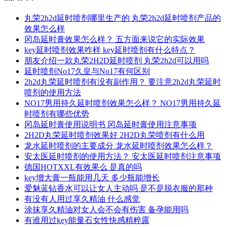
丸荣2h2d延时喷剂哪里生产的 丸荣2h2d延时喷剂产品的
效果怎么样
冈岛延时膏效果怎么样？ 五方面来说它的实际效果
key延时喷剂效果咋样 key延时喷剂有什么特点？
朋友介绍一款丸荣2H2D延时喷剂 丸荣2h2d可以用吗
延时喷剂No17久皇与No17有何区别
2h2d丸荣延时喷剂有没有副作用？ 要注意2h2d丸荣延时
喷剂的使用方法
NO17男用持久延时喷剂效果怎么样？ NO17男用持久延
时喷剂有哪些优势
冈岛延时膏使用说明书 冈岛延时膏使用注意事项
2H2D丸荣延时喷剂效果好 2H2D丸荣喷剂有什么用
龙水延时喷剂的主要成分 龙水延时喷剂效果怎么样？
安太医延时喷剂的使用方法？ 安太医延时喷剂注意事项
德国HOTXXL有效果么 是真的吗
key增大膏一瓶能用几天 多少瓶能增长
爱魅蓝钻香水可以让女人主动吗 是不是脱衣服的那种
有没有人用过享久精油 什么感觉
涂抹享久精油对女人会不会有伤害 备孕能用吗
有谁用过key能量石女性快感精粹露