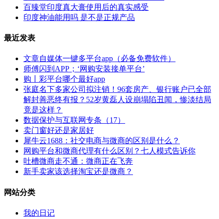
百臻堂印度真大膏使用后的真实感受
印度神油能用吗 是不是正规产品
最近发表
文章自媒体一键多平台app（必备免费软件）
师傅闪到APP；‘网购安装接单平台’
购丨彩平台哪个最好app
张庭名下多家公司拟注销！96套房产、银行账户已全部
解封善恶终有报？52岁黄磊人设崩塌陷丑闻，惨淡结局
竟是这样？
数据保护与互联网专条（17）
卖门窗好还是家居好
犀牛云1688：社交电商与微商的区别是什么？
网购平台和微商代理有什么区别？七人模式告诉你
吐槽微商走不通：微商正在飞奔
新手卖家该选择淘宝还是微商？
网站分类
我的日记