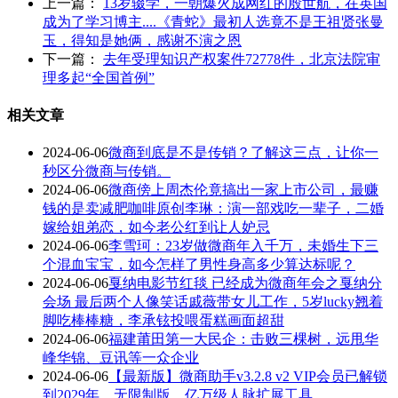
上一篇：
13岁辍学，一朝爆火成网红的殷世航，在英国
成为了学习博主....《青蛇》最初人选竟不是王祖贤张曼
玉，得知是她俩，感谢不演之恩
下一篇：
去年受理知识产权案件72778件，北京法院审
理多起“全国首例”
相关文章
2024-06-06
微商到底是不是传销？了解这三点，让你一
秒区分微商与传销。
2024-06-06
微商傍上周杰伦竟搞出一家上市公司，最赚
钱的是卖减肥咖啡原创李琳：演一部戏吃一辈子，二婚
嫁给姐弟恋，如今老公红到让人妒忌
2024-06-06
李雪珂：23岁做微商年入千万，未婚生下三
个混血宝宝，如今怎样了男性身高多少算达标呢？
2024-06-06
戛纳电影节红毯 已经成为微商年会之戛纳分
会场 最后两个人像笑话戚薇带女儿工作，5岁lucky翘着
脚吃棒棒糖，李承铉投喂蛋糕画面超甜
2024-06-06
福建莆田第一大民企：击败三棵树，远甩华
峰华锦、豆讯等一众企业
2024-06-06
【最新版】微商助手v3.2.8 v2 VIP会员已解锁
到2029年，无限制版，亿万级人脉扩展工具