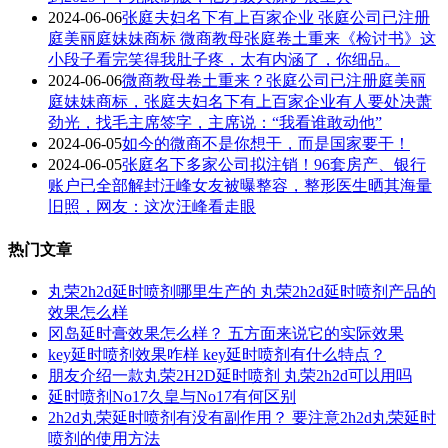
2024-06-06
张庭夫妇名下有上百家企业 张庭公司已注册
庭美丽庭妹妹商标 微商教母张庭卷土重来《检讨书》这
小段子看完笑得我肚子疼，太有内涵了，你细品。
2024-06-06
微商教母卷土重来？张庭公司已注册庭美丽
庭妹妹商标，张庭夫妇名下有上百家企业有人要处决萧
劲光，找毛主席签字，主席说：“我看谁敢动他”
2024-06-05
如今的微商不是你想干，而是国家要干！
2024-06-05
张庭名下多家公司拟注销！96套房产、银行
账户已全部解封汪峰女友被曝整容，整形医生晒其海量
旧照，网友：这次汪峰看走眼
热门文章
丸荣2h2d延时喷剂哪里生产的 丸荣2h2d延时喷剂产品的
效果怎么样
冈岛延时膏效果怎么样？ 五方面来说它的实际效果
key延时喷剂效果咋样 key延时喷剂有什么特点？
朋友介绍一款丸荣2H2D延时喷剂 丸荣2h2d可以用吗
延时喷剂No17久皇与No17有何区别
2h2d丸荣延时喷剂有没有副作用？ 要注意2h2d丸荣延时
喷剂的使用方法