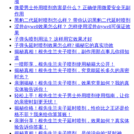
项
微爱男士外用喷剂危害是什么？ 正确使用微爱安全无副
作用
黑豹二代延时喷剂怎么样？ 带你认识黑豹二代延时喷剂
涩井drywell效果怎么样？ 怎样使用涩井drywell可保证效
果
子弹头喷剂用法？ 这样用它效果才好
子弹头延时喷剂效果怎么样? 揭秘它的真实功效
揭秘真相！根先生兰夫子喷剂，副作用那点事儿你得知
道
一喷即享，根先生兰夫子喷剂使用秘籍大公开！
揭秘真相！根先生兰夫子喷剂，究竟能延长多久的亲密
时光？
亲测揭秘！根先生兰夫子喷剂，效果究竟如何？我的真
实体验告诉你！
轻松上手！根先生兰夫子男士外用喷剂使用指南，让你
的亲密时刻更无忧！
揭秘价格！根先生兰夫子延时喷剂，性价比之王还是价
格不菲？我来给你算算账！
亲测分享！根先生兰夫子延时喷剂，效果如何？真实体
验告诉你答案！
揭秘真相！根先生兰夫子喷剂，是传说中的“延时神