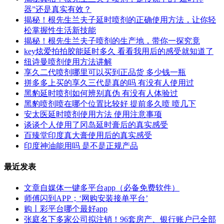
器”还是真实有效？
揭秘！根先生兰夫子延时喷剂的正确使用方法，让你轻
松掌握性生活新技能
揭秘！根先生兰夫子喷剂的生产地，带你一探究竟
key炫爱拍拍胶能延时多久 看看我用后的感受就知道了
纽诗曼喷剂使用方法讲解
享久二代喷剂哪里可以买到正品货 多少钱一瓶
拼多多上买的享久三代是真的吗 有没有人使用过
黑豹延时喷剂如何辨别真伪 有没有人体验过
黑豹喷剂喷在哪个位置比较好 提前多久喷 喷几下
安太医延时喷剂使用方法 使用注意事项
谈谈个人使用了冈岛延时膏后的真实感受
百臻堂印度真大膏使用后的真实感受
印度神油能用吗 是不是正规产品
最近发表
文章自媒体一键多平台app（必备免费软件）
师傅闪到APP；‘网购安装接单平台’
购丨彩平台哪个最好app
张庭名下多家公司拟注销！96套房产、银行账户已全部