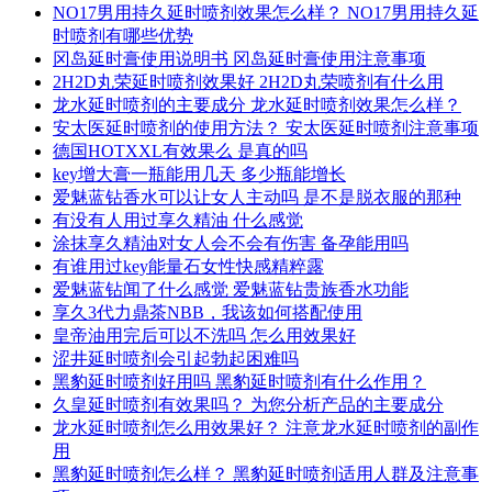
NO17男用持久延时喷剂效果怎么样？ NO17男用持久延
时喷剂有哪些优势
冈岛延时膏使用说明书 冈岛延时膏使用注意事项
2H2D丸荣延时喷剂效果好 2H2D丸荣喷剂有什么用
龙水延时喷剂的主要成分 龙水延时喷剂效果怎么样？
安太医延时喷剂的使用方法？ 安太医延时喷剂注意事项
德国HOTXXL有效果么 是真的吗
key增大膏一瓶能用几天 多少瓶能增长
爱魅蓝钻香水可以让女人主动吗 是不是脱衣服的那种
有没有人用过享久精油 什么感觉
涂抹享久精油对女人会不会有伤害 备孕能用吗
有谁用过key能量石女性快感精粹露
爱魅蓝钻闻了什么感觉 爱魅蓝钻贵族香水功能
享久3代力鼎茶NBB，我该如何搭配使用
皇帝油用完后可以不洗吗 怎么用效果好
涩井延时喷剂会引起勃起困难吗
黑豹延时喷剂好用吗 黑豹延时喷剂有什么作用？
久皇延时喷剂有效果吗？ 为您分析产品的主要成分
龙水延时喷剂怎么用效果好？ 注意龙水延时喷剂的副作
用
黑豹延时喷剂怎么样？ 黑豹延时喷剂适用人群及注意事