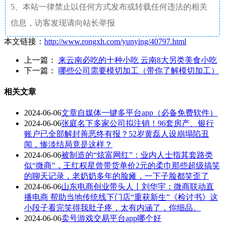
5、本站一律禁止以任何方式发布或转载任何违法的相关
信息，访客发现请向站长举报
本文链接：
http://www.rongxh.com/yunying/40797.html
上一篇：
来云南必吃的十种小吃 云南8大另类美食小吃
下一篇：
哪些公司需要模切加工（带你了解模切加工）
相关文章
2024-06-06
文章自媒体一键多平台app（必备免费软件）
2024-06-06
张庭名下多家公司拟注销！96套房产、银行
账户已全部解封善恶终有报？52岁黄磊人设崩塌陷丑
闻，惨淡结局竟是这样？
2024-06-06
被制造的“炫富网红”：业内人士指其套路类
似“微商”，王红权星曾带货单价2元的柔巾那些超级搞笑
的聊天记录，老奶奶多年的脸瘫，一下子脸都笑歪了
2024-06-06
山东电商创业带头人丨刘华宇：微商联动直
播电商 帮助当地传统线下门店“重获新生”《检讨书》这
小段子看完笑得我肚子疼，太有内涵了，你细品。
2024-06-06
卖号游戏交易平台app哪个好