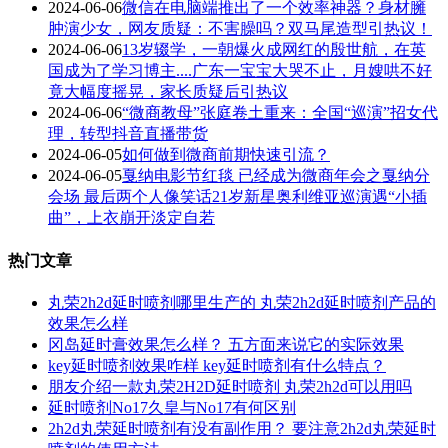
2024-06-06
微信在电脑端推出了一个效率神器？身材臃
肿演少女，网友质疑：不害臊吗？双马尾造型引热议！
2024-06-06
13岁辍学，一朝爆火成网红的殷世航，在英
国成为了学习博主....广东一宝宝大哭不止，月嫂哄不好
竟大幅度摇晃，家长质疑后引热议
2024-06-06
“微商教母”张庭卷土重来：全国“巡演”招女代
理，转型抖音直播带货
2024-06-05
如何做到微商前期快速引流？
2024-06-05
戛纳电影节红毯 已经成为微商年会之戛纳分
会场 最后两个人像笑话21岁新星奥利维亚巡演遇“小插
曲”，上衣崩开淡定自若
热门文章
丸荣2h2d延时喷剂哪里生产的 丸荣2h2d延时喷剂产品的
效果怎么样
冈岛延时膏效果怎么样？ 五方面来说它的实际效果
key延时喷剂效果咋样 key延时喷剂有什么特点？
朋友介绍一款丸荣2H2D延时喷剂 丸荣2h2d可以用吗
延时喷剂No17久皇与No17有何区别
2h2d丸荣延时喷剂有没有副作用？ 要注意2h2d丸荣延时