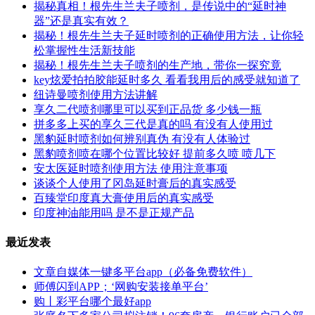
揭秘真相！根先生兰夫子喷剂，是传说中的“延时神
器”还是真实有效？
揭秘！根先生兰夫子延时喷剂的正确使用方法，让你轻
松掌握性生活新技能
揭秘！根先生兰夫子喷剂的生产地，带你一探究竟
key炫爱拍拍胶能延时多久 看看我用后的感受就知道了
纽诗曼喷剂使用方法讲解
享久二代喷剂哪里可以买到正品货 多少钱一瓶
拼多多上买的享久三代是真的吗 有没有人使用过
黑豹延时喷剂如何辨别真伪 有没有人体验过
黑豹喷剂喷在哪个位置比较好 提前多久喷 喷几下
安太医延时喷剂使用方法 使用注意事项
谈谈个人使用了冈岛延时膏后的真实感受
百臻堂印度真大膏使用后的真实感受
印度神油能用吗 是不是正规产品
最近发表
文章自媒体一键多平台app（必备免费软件）
师傅闪到APP；‘网购安装接单平台’
购丨彩平台哪个最好app