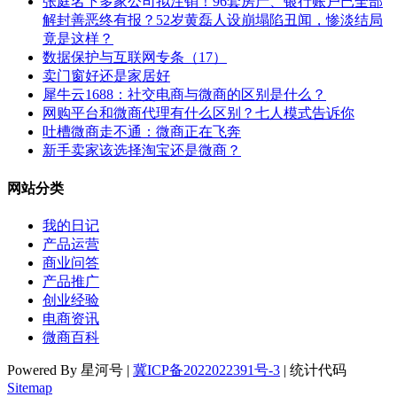
张庭名下多家公司拟注销！96套房产、银行账户已全部
解封善恶终有报？52岁黄磊人设崩塌陷丑闻，惨淡结局
竟是这样？
数据保护与互联网专条（17）
卖门窗好还是家居好
犀牛云1688：社交电商与微商的区别是什么？
网购平台和微商代理有什么区别？七人模式告诉你
吐槽微商走不通：微商正在飞奔
新手卖家该选择淘宝还是微商？
网站分类
我的日记
产品运营
商业问答
产品推广
创业经验
电商资讯
微商百科
Powered By 星河号 |
冀ICP备2022022391号-3
| 统计代码
Sitemap