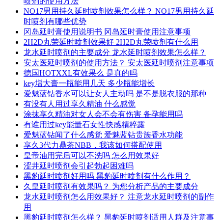
喷剂的使用方法
NO17男用持久延时喷剂效果怎么样？ NO17男用持久延
时喷剂有哪些优势
冈岛延时膏使用说明书 冈岛延时膏使用注意事项
2H2D丸荣延时喷剂效果好 2H2D丸荣喷剂有什么用
龙水延时喷剂的主要成分 龙水延时喷剂效果怎么样？
安太医延时喷剂的使用方法？ 安太医延时喷剂注意事项
德国HOTXXL有效果么 是真的吗
key增大膏一瓶能用几天 多少瓶能增长
爱魅蓝钻香水可以让女人主动吗 是不是脱衣服的那种
有没有人用过享久精油 什么感觉
涂抹享久精油对女人会不会有伤害 备孕能用吗
有谁用过key能量石女性快感精粹露
爱魅蓝钻闻了什么感觉 爱魅蓝钻贵族香水功能
享久3代力鼎茶NBB，我该如何搭配使用
皇帝油用完后可以不洗吗 怎么用效果好
涩井延时喷剂会引起勃起困难吗
黑豹延时喷剂好用吗 黑豹延时喷剂有什么作用？
久皇延时喷剂有效果吗？ 为您分析产品的主要成分
龙水延时喷剂怎么用效果好？ 注意龙水延时喷剂的副作
用
黑豹延时喷剂怎么样？ 黑豹延时喷剂适用人群及注意事