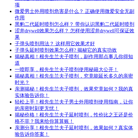
项
微爱男士外用喷剂危害是什么？ 正确使用微爱安全无副
作用
黑豹二代延时喷剂怎么样？ 带你认识黑豹二代延时喷剂
涩井drywell效果怎么样？ 怎样使用涩井drywell可保证效
果
子弹头喷剂用法？ 这样用它效果才好
子弹头延时喷剂效果怎么样? 揭秘它的真实功效
揭秘真相！根先生兰夫子喷剂，副作用那点事儿你得知
道
一喷即享，根先生兰夫子喷剂使用秘籍大公开！
揭秘真相！根先生兰夫子喷剂，究竟能延长多久的亲密
时光？
亲测揭秘！根先生兰夫子喷剂，效果究竟如何？我的真
实体验告诉你！
轻松上手！根先生兰夫子男士外用喷剂使用指南，让你
的亲密时刻更无忧！
揭秘价格！根先生兰夫子延时喷剂，性价比之王还是价
格不菲？我来给你算算账！
亲测分享！根先生兰夫子延时喷剂，效果如何？真实体
验告诉你答案！