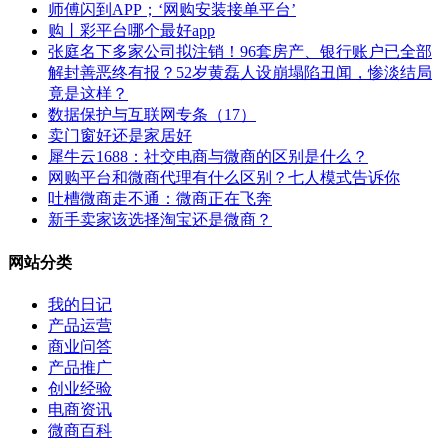
师傅闪到APP；‘网购安装接单平台’
购丨彩平台哪个最好app
张庭名下多家公司拟注销！96套房产、银行账户已全部
解封善恶终有报？52岁黄磊人设崩塌陷丑闻，惨淡结局
竟是这样？
数据保护与互联网专条（17）
卖门窗好还是家居好
犀牛云1688：社交电商与微商的区别是什么？
网购平台和微商代理有什么区别？七人模式告诉你
吐槽微商走不通：微商正在飞奔
新手卖家该选择淘宝还是微商？
网站分类
我的日记
产品运营
商业问答
产品推广
创业经验
电商资讯
微商百科