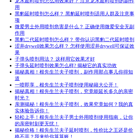
龙水延时喷剂怎么用效果好？ 注意龙水延时喷剂的副作
用
黑豹延时喷剂怎么样？ 黑豹延时喷剂适用人群及注意事
项
微爱男士外用喷剂危害是什么？ 正确使用微爱安全无副
作用
黑豹二代延时喷剂怎么样？ 带你认识黑豹二代延时喷剂
涩井drywell效果怎么样？ 怎样使用涩井drywell可保证效
果
子弹头喷剂用法？ 这样用它效果才好
子弹头延时喷剂效果怎么样? 揭秘它的真实功效
揭秘真相！根先生兰夫子喷剂，副作用那点事儿你得知
道
一喷即享，根先生兰夫子喷剂使用秘籍大公开！
揭秘真相！根先生兰夫子喷剂，究竟能延长多久的亲密
时光？
亲测揭秘！根先生兰夫子喷剂，效果究竟如何？我的真
实体验告诉你！
轻松上手！根先生兰夫子男士外用喷剂使用指南，让你
的亲密时刻更无忧！
揭秘价格！根先生兰夫子延时喷剂，性价比之王还是价
格不菲？我来给你算算账！