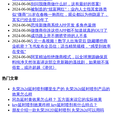
2024-06-06
别问我微商做什么好，这有最好的答案!
2024-06-06
被制造的“炫富网红”：业内人士指其套路类
似“微商”31岁在春晚一炮而红，观众都以为他隐退了，
其实已经去世10年了
2024-06-06
思埠新微商系统APP开发 多角色返佣
2024-06-06
做微商你连这些APP都不知道就真的OUT了
2024-06-06
成功路上并不拥挤坚持的人不多
2024-06-06
5 元一条视频！数字人出海背后 隐藏哪些商
业机密？飞书发布全员信：适当精简规模，“感受到效率
在变低”
2024-06-06
阿芙精油拒绝微商模式，以全球溯源确保原
料纯净天然张嘉译这部立意新颖的谍战剧，如果能不落
俗套，或许超越《潜伏》
热门文章
丸荣2h2d延时喷剂哪里生产的 丸荣2h2d延时喷剂产品的
效果怎么样
冈岛延时膏效果怎么样？ 五方面来说它的实际效果
key延时喷剂效果咋样 key延时喷剂有什么特点？
朋友介绍一款丸荣2H2D延时喷剂 丸荣2h2d可以用吗