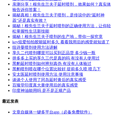
亲测分享！根先生兰夫子延时喷剂，效果如何？真实体
验告诉你答案！
揭秘真相！根先生兰夫子喷剂，是传说中的“延时神
器”还是真实有效？
揭秘！根先生兰夫子延时喷剂的正确使用方法，让你轻
松掌握性生活新技能
揭秘！根先生兰夫子喷剂的生产地，带你一探究竟
key炫爱拍拍胶能延时多久 看看我用后的感受就知道了
纽诗曼喷剂使用方法讲解
享久二代喷剂哪里可以买到正品货 多少钱一瓶
拼多多上买的享久三代是真的吗 有没有人使用过
黑豹延时喷剂如何辨别真伪 有没有人体验过
黑豹喷剂喷在哪个位置比较好 提前多久喷 喷几下
安太医延时喷剂使用方法 使用注意事项
谈谈个人使用了冈岛延时膏后的真实感受
百臻堂印度真大膏使用后的真实感受
印度神油能用吗 是不是正规产品
最近发表
文章自媒体一键多平台app（必备免费软件）