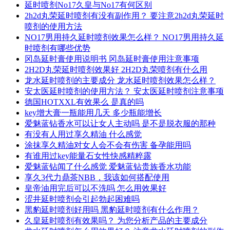
延时喷剂No17久皇与No17有何区别
2h2d丸荣延时喷剂有没有副作用？ 要注意2h2d丸荣延时
喷剂的使用方法
NO17男用持久延时喷剂效果怎么样？ NO17男用持久延
时喷剂有哪些优势
冈岛延时膏使用说明书 冈岛延时膏使用注意事项
2H2D丸荣延时喷剂效果好 2H2D丸荣喷剂有什么用
龙水延时喷剂的主要成分 龙水延时喷剂效果怎么样？
安太医延时喷剂的使用方法？ 安太医延时喷剂注意事项
德国HOTXXL有效果么 是真的吗
key增大膏一瓶能用几天 多少瓶能增长
爱魅蓝钻香水可以让女人主动吗 是不是脱衣服的那种
有没有人用过享久精油 什么感觉
涂抹享久精油对女人会不会有伤害 备孕能用吗
有谁用过key能量石女性快感精粹露
爱魅蓝钻闻了什么感觉 爱魅蓝钻贵族香水功能
享久3代力鼎茶NBB，我该如何搭配使用
皇帝油用完后可以不洗吗 怎么用效果好
涩井延时喷剂会引起勃起困难吗
黑豹延时喷剂好用吗 黑豹延时喷剂有什么作用？
久皇延时喷剂有效果吗？ 为您分析产品的主要成分