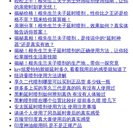
轻松上手！根先生兰夫子男士外用喷剂使用指南，让你
的亲密时刻更无忧！
揭秘价格！根先生兰夫子延时喷剂，性价比之王还是价
格不菲？我来给你算算账！
亲测分享！根先生兰夫子延时喷剂，效果如何？真实体
验告诉你答案！
揭秘真相！根先生兰夫子喷剂，是传说中的“延时神
器”还是真实有效？
揭秘！根先生兰夫子延时喷剂的正确使用方法，让你轻
松掌握性生活新技能
揭秘！根先生兰夫子喷剂的生产地，带你一探究竟
key炫爱拍拍胶能延时多久 看看我用后的感受就知道了
纽诗曼喷剂使用方法讲解
享久二代喷剂哪里可以买到正品货 多少钱一瓶
拼多多上买的享久三代是真的吗 有没有人使用过
黑豹延时喷剂如何辨别真伪 有没有人体验过
黑豹喷剂喷在哪个位置比较好 提前多久喷 喷几下
安太医延时喷剂使用方法 使用注意事项
谈谈个人使用了冈岛延时膏后的真实感受
百臻堂印度真大膏使用后的真实感受
印度神油能用吗 是不是正规产品