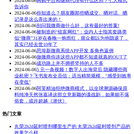
2024-06-06
网购平台和微商代理有什么区别？七人模式
告诉你
2024-06-06
你知道么？朋友圈那些晒成交、晒对话、晒
记录是这么弄出来的！
2024-06-06
别问我微商做什么好，这有最好的答案!
2024-06-06
被制造的“炫富网红”：业内人士指其套路类
似“微商”31岁在春晚一炮而红，观众都以为他隐退了，
其实已经去世10年了
2024-06-06
思埠新微商系统APP开发 多角色返佣
2024-06-06
做微商你连这些APP都不知道就真的OUT了
2024-06-06
成功路上并不拥挤坚持的人不多
2024-06-06
5 元一条视频！数字人出海背后 隐藏哪些商
业机密？飞书发布全员信：适当精简规模，“感受到效率
在变低”
2024-06-06
阿芙精油拒绝微商模式，以全球溯源确保原
料纯净天然张嘉译这部立意新颖的谍战剧，如果能不落
俗套，或许超越《潜伏》
热门文章
丸荣2h2d延时喷剂哪里生产的 丸荣2h2d延时喷剂产品的
效果怎么样