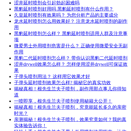
涩井延时喷剂会引起勃起困难吗
黑豹延时喷剂好用吗 黑豹延时喷剂有什么作用？
久皇延时喷剂有效果吗？ 为您分析产品的主要成分
龙水延时喷剂怎么用效果好？ 注意龙水延时喷剂的副作
用
黑豹延时喷剂怎么样？ 黑豹延时喷剂适用人群及注意事
项
微爱男士外用喷剂危害是什么？ 正确使用微爱安全无副
作用
黑豹二代延时喷剂怎么样？ 带你认识黑豹二代延时喷剂
涩井drywell效果怎么样？ 怎样使用涩井drywell可保证效
果
子弹头喷剂用法？ 这样用它效果才好
子弹头延时喷剂效果怎么样? 揭秘它的真实功效
揭秘真相！根先生兰夫子喷剂，副作用那点事儿你得知
道
一喷即享，根先生兰夫子喷剂使用秘籍大公开！
揭秘真相！根先生兰夫子喷剂，究竟能延长多久的亲密
时光？
亲测揭秘！根先生兰夫子喷剂，效果究竟如何？我的真
实体验告诉你！