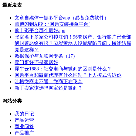
最近发表
文章自媒体一键多平台app（必备免费软件）
师傅闪到APP；‘网购安装接单平台’
购丨彩平台哪个最好app
张庭名下多家公司拟注销！96套房产、银行账户已全部
解封善恶终有报？52岁黄磊人设崩塌陷丑闻，惨淡结局
竟是这样？
数据保护与互联网专条（17）
卖门窗好还是家居好
犀牛云1688：社交电商与微商的区别是什么？
网购平台和微商代理有什么区别？七人模式告诉你
吐槽微商走不通：微商正在飞奔
新手卖家该选择淘宝还是微商？
网站分类
我的日记
产品运营
商业问答
产品推广