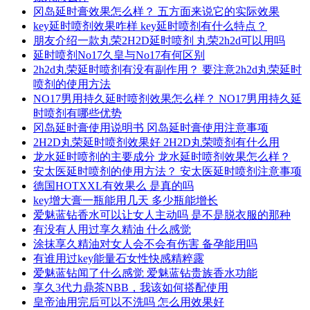
冈岛延时膏效果怎么样？ 五方面来说它的实际效果
key延时喷剂效果咋样 key延时喷剂有什么特点？
朋友介绍一款丸荣2H2D延时喷剂 丸荣2h2d可以用吗
延时喷剂No17久皇与No17有何区别
2h2d丸荣延时喷剂有没有副作用？ 要注意2h2d丸荣延时
喷剂的使用方法
NO17男用持久延时喷剂效果怎么样？ NO17男用持久延
时喷剂有哪些优势
冈岛延时膏使用说明书 冈岛延时膏使用注意事项
2H2D丸荣延时喷剂效果好 2H2D丸荣喷剂有什么用
龙水延时喷剂的主要成分 龙水延时喷剂效果怎么样？
安太医延时喷剂的使用方法？ 安太医延时喷剂注意事项
德国HOTXXL有效果么 是真的吗
key增大膏一瓶能用几天 多少瓶能增长
爱魅蓝钻香水可以让女人主动吗 是不是脱衣服的那种
有没有人用过享久精油 什么感觉
涂抹享久精油对女人会不会有伤害 备孕能用吗
有谁用过key能量石女性快感精粹露
爱魅蓝钻闻了什么感觉 爱魅蓝钻贵族香水功能
享久3代力鼎茶NBB，我该如何搭配使用
皇帝油用完后可以不洗吗 怎么用效果好