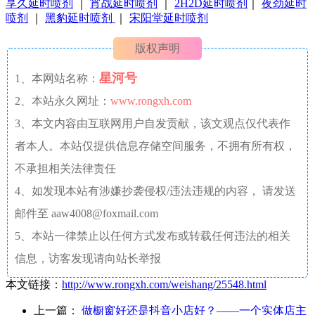
享久延时喷剂
｜
宵战延时喷剂
｜
2H2D延时喷剂
｜
夜劲延时
喷剂
｜
黑豹延时喷剂
｜
宋阳堂延时喷剂
版权声明
星河号
1、本网站名称：
2、本站永久网址：
www.rongxh.com
3、本文内容由互联网用户自发贡献，该文观点仅代表作
者本人。本站仅提供信息存储空间服务，不拥有所有权，
不承担相关法律责任
4、如发现本站有涉嫌抄袭侵权/违法违规的内容， 请发送
邮件至 aaw4008@foxmail.com
5、本站一律禁止以任何方式发布或转载任何违法的相关
信息，访客发现请向站长举报
本文链接：
http://www.rongxh.com/weishang/25548.html
上一篇：
做橱窗好还是抖音小店好？——一个实体店主