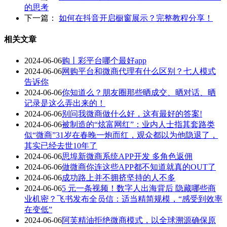
的思考
下一篇：
如何在抖音开启橱窗展示？完整教程分享！
相关文章
2024-06-06
购丨彩平台哪个最好app
2024-06-06
网购平台和微商代理有什么区别？七人模式
告诉你
2024-06-06
你知道么？朋友圈那些晒成交、晒对话、晒
记录是这么弄出来的！
2024-06-06
别问我微商做什么好，这有最好的答案!
2024-06-06
被制造的“炫富网红”：业内人士指其套路类
似“微商”31岁在春晚一炮而红，观众都以为他隐退了，
其实已经去世10年了
2024-06-06
思埠新微商系统APP开发 多角色返佣
2024-06-06
做微商你连这些APP都不知道就真的OUT了
2024-06-06
成功路上并不拥挤坚持的人不多
2024-06-06
5 元一条视频！数字人出海背后 隐藏哪些商
业机密？飞书发布全员信：适当精简规模，“感受到效率
在变低”
2024-06-06
阿芙精油拒绝微商模式，以全球溯源确保原