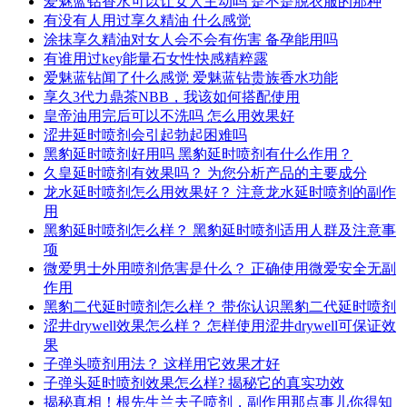
爱魅蓝钻香水可以让女人主动吗 是不是脱衣服的那种
有没有人用过享久精油 什么感觉
涂抹享久精油对女人会不会有伤害 备孕能用吗
有谁用过key能量石女性快感精粹露
爱魅蓝钻闻了什么感觉 爱魅蓝钻贵族香水功能
享久3代力鼎茶NBB，我该如何搭配使用
皇帝油用完后可以不洗吗 怎么用效果好
涩井延时喷剂会引起勃起困难吗
黑豹延时喷剂好用吗 黑豹延时喷剂有什么作用？
久皇延时喷剂有效果吗？ 为您分析产品的主要成分
龙水延时喷剂怎么用效果好？ 注意龙水延时喷剂的副作
用
黑豹延时喷剂怎么样？ 黑豹延时喷剂适用人群及注意事
项
微爱男士外用喷剂危害是什么？ 正确使用微爱安全无副
作用
黑豹二代延时喷剂怎么样？ 带你认识黑豹二代延时喷剂
涩井drywell效果怎么样？ 怎样使用涩井drywell可保证效
果
子弹头喷剂用法？ 这样用它效果才好
子弹头延时喷剂效果怎么样? 揭秘它的真实功效
揭秘真相！根先生兰夫子喷剂，副作用那点事儿你得知