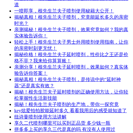
道
一喷即享，根先生兰夫子喷剂使用秘籍大公开！
揭秘真相！根先生兰夫子喷剂，究竟能延长多久的亲密
时光？
亲测揭秘！根先生兰夫子喷剂，效果究竟如何？我的真
实体验告诉你！
轻松上手！根先生兰夫子男士外用喷剂使用指南，让你
的亲密时刻更无忧！
揭秘价格！根先生兰夫子延时喷剂，性价比之王还是价
格不菲？我来给你算算账！
亲测分享！根先生兰夫子延时喷剂，效果如何？真实体
验告诉你答案！
揭秘真相！根先生兰夫子喷剂，是传说中的“延时神
器”还是真实有效？
揭秘！根先生兰夫子延时喷剂的正确使用方法，让你轻
松掌握性生活新技能
揭秘！根先生兰夫子喷剂的生产地，带你一探究竟
key炫爱拍拍胶能延时多久 看看我用后的感受就知道了
纽诗曼喷剂使用方法讲解
享久二代喷剂哪里可以买到正品货 多少钱一瓶
拼多多上买的享久三代是真的吗 有没有人使用过