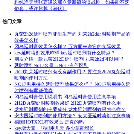
料纯净天然张嘉译这部立意新颖的谍战剧，如果能不落
俗套，或许超越《潜伏》
热门文章
丸荣2h2d延时喷剂哪里生产的 丸荣2h2d延时喷剂产品的
效果怎么样
冈岛延时膏效果怎么样？ 五方面来说它的实际效果
key延时喷剂效果咋样 key延时喷剂有什么特点？
朋友介绍一款丸荣2H2D延时喷剂 丸荣2h2d可以用吗
延时喷剂No17久皇与No17有何区别
2h2d丸荣延时喷剂有没有副作用？ 要注意2h2d丸荣延时
喷剂的使用方法
NO17男用持久延时喷剂效果怎么样？ NO17男用持久延
时喷剂有哪些优势
冈岛延时膏使用说明书 冈岛延时膏使用注意事项
2H2D丸荣延时喷剂效果好 2H2D丸荣喷剂有什么用
龙水延时喷剂的主要成分 龙水延时喷剂效果怎么样？
安太医延时喷剂的使用方法？ 安太医延时喷剂注意事项
德国HOTXXL有效果么 是真的吗
key增大膏一瓶能用几天 多少瓶能增长