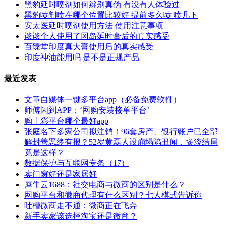
黑豹延时喷剂如何辨别真伪 有没有人体验过
黑豹喷剂喷在哪个位置比较好 提前多久喷 喷几下
安太医延时喷剂使用方法 使用注意事项
谈谈个人使用了冈岛延时膏后的真实感受
百臻堂印度真大膏使用后的真实感受
印度神油能用吗 是不是正规产品
最近发表
文章自媒体一键多平台app（必备免费软件）
师傅闪到APP；‘网购安装接单平台’
购丨彩平台哪个最好app
张庭名下多家公司拟注销！96套房产、银行账户已全部
解封善恶终有报？52岁黄磊人设崩塌陷丑闻，惨淡结局
竟是这样？
数据保护与互联网专条（17）
卖门窗好还是家居好
犀牛云1688：社交电商与微商的区别是什么？
网购平台和微商代理有什么区别？七人模式告诉你
吐槽微商走不通：微商正在飞奔
新手卖家该选择淘宝还是微商？