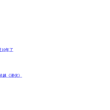
10年了
超越《潜伏》