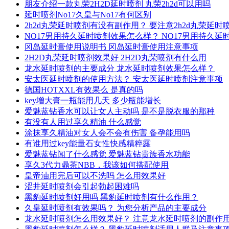
朋友介绍一款丸荣2H2D延时喷剂 丸荣2h2d可以用吗
延时喷剂No17久皇与No17有何区别
2h2d丸荣延时喷剂有没有副作用？ 要注意2h2d丸荣延
NO17男用持久延时喷剂效果怎么样？ NO17男用持久
冈岛延时膏使用说明书 冈岛延时膏使用注意事项
2H2D丸荣延时喷剂效果好 2H2D丸荣喷剂有什么用
龙水延时喷剂的主要成分 龙水延时喷剂效果怎么样？
安太医延时喷剂的使用方法？ 安太医延时喷剂注意事项
德国HOTXXL有效果么 是真的吗
key增大膏一瓶能用几天 多少瓶能增长
爱魅蓝钻香水可以让女人主动吗 是不是脱衣服的那种
有没有人用过享久精油 什么感觉
涂抹享久精油对女人会不会有伤害 备孕能用吗
有谁用过key能量石女性快感精粹露
爱魅蓝钻闻了什么感觉 爱魅蓝钻贵族香水功能
享久3代力鼎茶NBB，我该如何搭配使用
皇帝油用完后可以不洗吗 怎么用效果好
涩井延时喷剂会引起勃起困难吗
黑豹延时喷剂好用吗 黑豹延时喷剂有什么作用？
久皇延时喷剂有效果吗？ 为您分析产品的主要成分
龙水延时喷剂怎么用效果好？ 注意龙水延时喷剂的副作