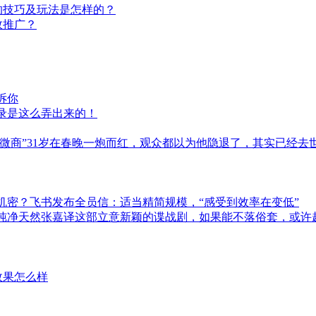
的技巧及玩法是怎样的？
效推广？
诉你
录是这么弄出来的！
微商”31岁在春晚一炮而红，观众都以为他隐退了，其实已经去世
业机密？飞书发布全员信：适当精简规模，“感受到效率在变低”
纯净天然张嘉译这部立意新颖的谍战剧，如果能不落俗套，或许
效果怎么样