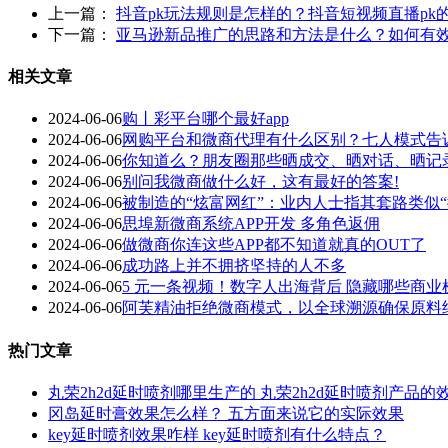
上一篇：
抖音pk玩法规则是怎样的？抖音短视频直播pk
下一篇：
亚马逊新品推广的思路和方法是什么？如何有
相关文章
2024-06-06
购丨彩平台哪个最好app
2024-06-06
网购平台和微商代理有什么区别？七人模式告
2024-06-06
你知道么？朋友圈那些晒成交、晒对话、晒记
2024-06-06
别问我微商做什么好，这有最好的答案!
2024-06-06
被制造的“炫富网红”：业内人士指其套路类似“
2024-06-06
思埠新微商系统APP开发 多角色返佣
2024-06-06
做微商你连这些APP都不知道就真的OUT了
2024-06-06
成功路上并不拥挤坚持的人不多
2024-06-06
5 元一条视频！数字人出海背后 隐藏哪些商
2024-06-06
阿芙精油拒绝微商模式，以全球溯源确保原料
热门文章
丸荣2h2d延时喷剂哪里生产的 丸荣2h2d延时喷剂产品的
冈岛延时膏效果怎么样？ 五方面来说它的实际效果
key延时喷剂效果咋样 key延时喷剂有什么特点？