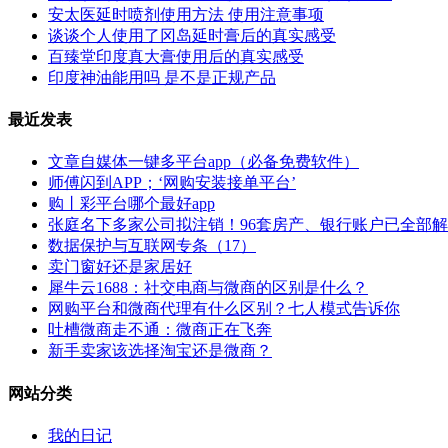
安太医延时喷剂使用方法 使用注意事项
谈谈个人使用了冈岛延时膏后的真实感受
百臻堂印度真大膏使用后的真实感受
印度神油能用吗 是不是正规产品
最近发表
文章自媒体一键多平台app（必备免费软件）
师傅闪到APP；‘网购安装接单平台’
购丨彩平台哪个最好app
张庭名下多家公司拟注销！96套房产、银行账户已全部
数据保护与互联网专条（17）
卖门窗好还是家居好
犀牛云1688：社交电商与微商的区别是什么？
网购平台和微商代理有什么区别？七人模式告诉你
吐槽微商走不通：微商正在飞奔
新手卖家该选择淘宝还是微商？
网站分类
我的日记