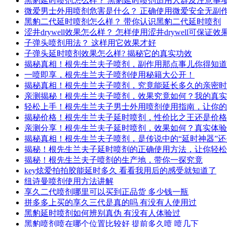
黑豹延时喷剂怎么样？ 黑豹延时喷剂适用人群及注意事
微爱男士外用喷剂危害是什么？ 正确使用微爱安全无副
黑豹二代延时喷剂怎么样？ 带你认识黑豹二代延时喷剂
涩井drywell效果怎么样？ 怎样使用涩井drywell可保证效
子弹头喷剂用法？ 这样用它效果才好
子弹头延时喷剂效果怎么样? 揭秘它的真实功效
揭秘真相！根先生兰夫子喷剂，副作用那点事儿你得知道
一喷即享，根先生兰夫子喷剂使用秘籍大公开！
揭秘真相！根先生兰夫子喷剂，究竟能延长多久的亲密时
亲测揭秘！根先生兰夫子喷剂，效果究竟如何？我的真实
轻松上手！根先生兰夫子男士外用喷剂使用指南，让你的
揭秘价格！根先生兰夫子延时喷剂，性价比之王还是价格
亲测分享！根先生兰夫子延时喷剂，效果如何？真实体验
揭秘真相！根先生兰夫子喷剂，是传说中的“延时神器”
揭秘！根先生兰夫子延时喷剂的正确使用方法，让你轻松
揭秘！根先生兰夫子喷剂的生产地，带你一探究竟
key炫爱拍拍胶能延时多久 看看我用后的感受就知道了
纽诗曼喷剂使用方法讲解
享久二代喷剂哪里可以买到正品货 多少钱一瓶
拼多多上买的享久三代是真的吗 有没有人使用过
黑豹延时喷剂如何辨别真伪 有没有人体验过
黑豹喷剂喷在哪个位置比较好 提前多久喷 喷几下