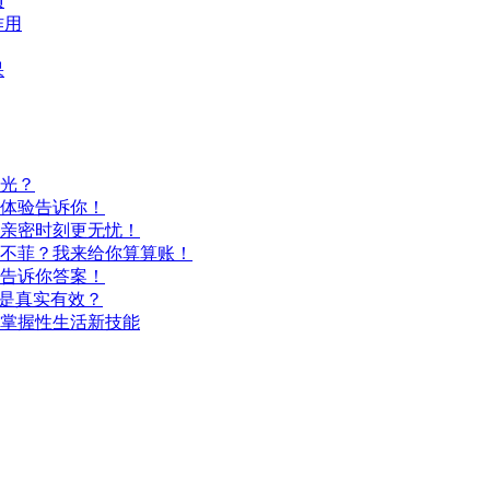
项
作用
果
光？
体验告诉你！
亲密时刻更无忧！
不菲？我来给你算算账！
告诉你答案！
还是真实有效？
掌握性生活新技能