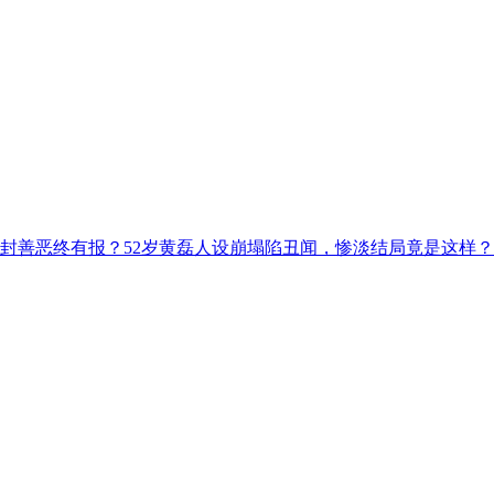
解封善恶终有报？52岁黄磊人设崩塌陷丑闻，惨淡结局竟是这样？