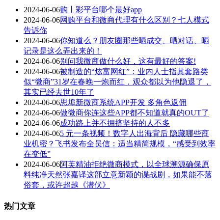
2024-06-06
购丨彩平台哪个最好app
2024-06-06
网购平台和微商代理有什么区别？七人模式
告诉你
2024-06-06
你知道么？朋友圈那些晒成交、晒对话、晒
记录是这么弄出来的！
2024-06-06
别问我微商做什么好，这有最好的答案!
2024-06-06
被制造的“炫富网红”：业内人士指其套路类
似“微商”31岁在春晚一炮而红，观众都以为他隐退了，
其实已经去世10年了
2024-06-06
思埠新微商系统APP开发 多角色返佣
2024-06-06
做微商你连这些APP都不知道就真的OUT了
2024-06-06
成功路上并不拥挤坚持的人不多
2024-06-06
5 元一条视频！数字人出海背后 隐藏哪些商
业机密？飞书发布全员信：适当精简规模，“感受到效率
在变低”
2024-06-06
阿芙精油拒绝微商模式，以全球溯源确保原
料纯净天然张嘉译这部立意新颖的谍战剧，如果能不落
俗套，或许超越《潜伏》
热门文章