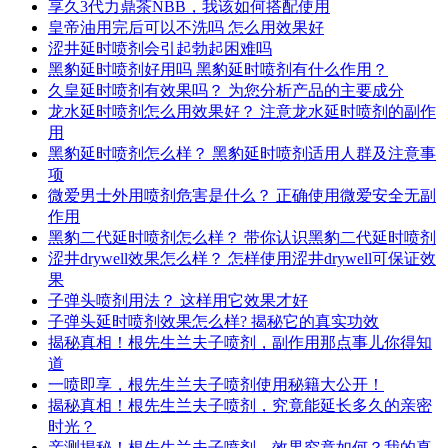
享久3代力鼎茶NBB，我该如何搭配使用
皇帝油用完后可以不洗吗 怎么用效果好
涩井延时喷剂会引起勃起困难吗
黑豹延时喷剂好用吗 黑豹延时喷剂有什么作用？
久皇延时喷剂有效果吗？ 为您分析产品的主要成分
龙水延时喷剂怎么用效果好？ 注意龙水延时喷剂的副作
用
黑豹延时喷剂怎么样？ 黑豹延时喷剂适用人群及注意事
项
微爱男士外用喷剂危害是什么？ 正确使用微爱安全无副
作用
黑豹二代延时喷剂怎么样？ 带你认识黑豹二代延时喷剂
涩井drywell效果怎么样？ 怎样使用涩井drywell可保证效
果
子弹头喷剂用法？ 这样用它效果才好
子弹头延时喷剂效果怎么样? 揭秘它的真实功效
揭秘真相！根先生兰夫子喷剂，副作用那点事儿你得知
道
一喷即享，根先生兰夫子喷剂使用秘籍大公开！
揭秘真相！根先生兰夫子喷剂，究竟能延长多久的亲密
时光？
亲测揭秘！根先生兰夫子喷剂，效果究竟如何？我的真