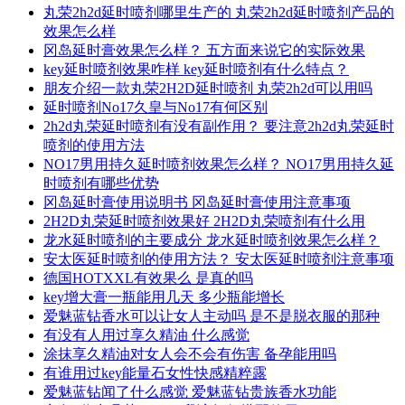
丸荣2h2d延时喷剂哪里生产的 丸荣2h2d延时喷剂产品的
效果怎么样
冈岛延时膏效果怎么样？ 五方面来说它的实际效果
key延时喷剂效果咋样 key延时喷剂有什么特点？
朋友介绍一款丸荣2H2D延时喷剂 丸荣2h2d可以用吗
延时喷剂No17久皇与No17有何区别
2h2d丸荣延时喷剂有没有副作用？ 要注意2h2d丸荣延时
喷剂的使用方法
NO17男用持久延时喷剂效果怎么样？ NO17男用持久延
时喷剂有哪些优势
冈岛延时膏使用说明书 冈岛延时膏使用注意事项
2H2D丸荣延时喷剂效果好 2H2D丸荣喷剂有什么用
龙水延时喷剂的主要成分 龙水延时喷剂效果怎么样？
安太医延时喷剂的使用方法？ 安太医延时喷剂注意事项
德国HOTXXL有效果么 是真的吗
key增大膏一瓶能用几天 多少瓶能增长
爱魅蓝钻香水可以让女人主动吗 是不是脱衣服的那种
有没有人用过享久精油 什么感觉
涂抹享久精油对女人会不会有伤害 备孕能用吗
有谁用过key能量石女性快感精粹露
爱魅蓝钻闻了什么感觉 爱魅蓝钻贵族香水功能