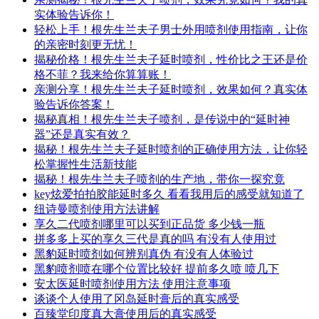
实体验告诉你！
轻松上手！根先生兰夫子男士外用喷剂使用指南，让你
的亲密时刻更无忧！
揭秘价格！根先生兰夫子延时喷剂，性价比之王还是价
格不菲？我来给你算算账！
亲测分享！根先生兰夫子延时喷剂，效果如何？真实体
验告诉你答案！
揭秘真相！根先生兰夫子喷剂，是传说中的“延时神
器”还是真实有效？
揭秘！根先生兰夫子延时喷剂的正确使用方法，让你轻
松掌握性生活新技能
揭秘！根先生兰夫子喷剂的生产地，带你一探究竟
key炫爱拍拍胶能延时多久 看看我用后的感受就知道了
纽诗曼喷剂使用方法讲解
享久二代喷剂哪里可以买到正品货 多少钱一瓶
拼多多上买的享久三代是真的吗 有没有人使用过
黑豹延时喷剂如何辨别真伪 有没有人体验过
黑豹喷剂喷在哪个位置比较好 提前多久喷 喷几下
安太医延时喷剂使用方法 使用注意事项
谈谈个人使用了冈岛延时膏后的真实感受
百臻堂印度真大膏使用后的真实感受