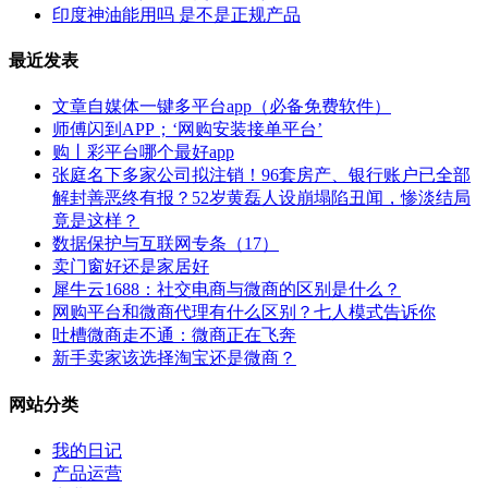
印度神油能用吗 是不是正规产品
最近发表
文章自媒体一键多平台app（必备免费软件）
师傅闪到APP；‘网购安装接单平台’
购丨彩平台哪个最好app
张庭名下多家公司拟注销！96套房产、银行账户已全部
解封善恶终有报？52岁黄磊人设崩塌陷丑闻，惨淡结局
竟是这样？
数据保护与互联网专条（17）
卖门窗好还是家居好
犀牛云1688：社交电商与微商的区别是什么？
网购平台和微商代理有什么区别？七人模式告诉你
吐槽微商走不通：微商正在飞奔
新手卖家该选择淘宝还是微商？
网站分类
我的日记
产品运营