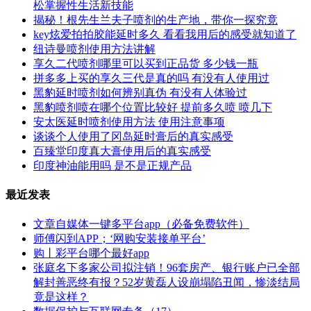
松掌握性生活新技能
揭秘！根先生兰夫子喷剂的生产地，带你一探究竟
key炫爱拍拍胶能延时多久 看看我用后的感受就知道了
纽诗曼喷剂使用方法讲解
享久二代喷剂哪里可以买到正品货 多少钱一瓶
拼多多上买的享久三代是真的吗 有没有人使用过
黑豹延时喷剂如何辨别真伪 有没有人体验过
黑豹喷剂喷在哪个位置比较好 提前多久喷 喷几下
安太医延时喷剂使用方法 使用注意事项
谈谈个人使用了冈岛延时膏后的真实感受
百臻堂印度真大膏使用后的真实感受
印度神油能用吗 是不是正规产品
最近发表
文章自媒体一键多平台app（必备免费软件）
师傅闪到APP；‘网购安装接单平台’
购丨彩平台哪个最好app
张庭名下多家公司拟注销！96套房产、银行账户已全部
解封善恶终有报？52岁黄磊人设崩塌陷丑闻，惨淡结局
竟是这样？