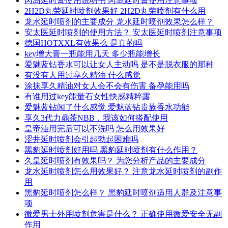
冈岛延时膏使用说明书 冈岛延时膏使用注意事项
2H2D丸荣延时喷剂效果好 2H2D丸荣喷剂有什么用
龙水延时喷剂的主要成分 龙水延时喷剂效果怎么样？
安太医延时喷剂的使用方法？ 安太医延时喷剂注意事项
德国HOTXXL有效果么 是真的吗
key增大膏一瓶能用几天 多少瓶能增长
爱魅蓝钻香水可以让女人主动吗 是不是脱衣服的那种
有没有人用过享久精油 什么感觉
涂抹享久精油对女人会不会有伤害 备孕能用吗
有谁用过key能量石女性快感精粹露
爱魅蓝钻闻了什么感觉 爱魅蓝钻贵族香水功能
享久3代力鼎茶NBB，我该如何搭配使用
皇帝油用完后可以不洗吗 怎么用效果好
涩井延时喷剂会引起勃起困难吗
黑豹延时喷剂好用吗 黑豹延时喷剂有什么作用？
久皇延时喷剂有效果吗？ 为您分析产品的主要成分
龙水延时喷剂怎么用效果好？ 注意龙水延时喷剂的副作
用
黑豹延时喷剂怎么样？ 黑豹延时喷剂适用人群及注意事
项
微爱男士外用喷剂危害是什么？ 正确使用微爱安全无副
作用