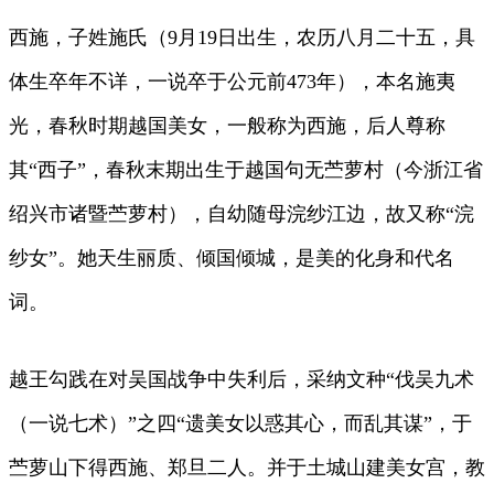
西施，子姓施氏（9月19日出生，农历八月二十五，具
体生卒年不详，一说卒于公元前473年），本名施夷
光，春秋时期越国美女，一般称为西施，后人尊称
其“西子”，春秋末期出生于越国句无苎萝村（今浙江省
绍兴市诸暨苎萝村），自幼随母浣纱江边，故又称“浣
纱女”。她天生丽质、倾国倾城，是美的化身和代名
词。
越王勾践在对吴国战争中失利后，采纳文种“伐吴九术
（一说七术）”之四“遗美女以惑其心，而乱其谋”，于
苎萝山下得西施、郑旦二人。并于土城山建美女宫，教