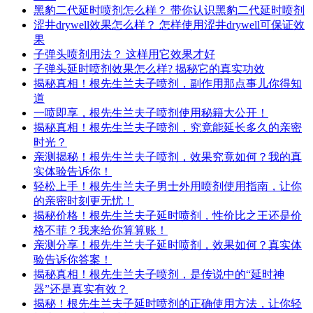
黑豹二代延时喷剂怎么样？ 带你认识黑豹二代延时喷剂
涩井drywell效果怎么样？ 怎样使用涩井drywell可保证效
果
子弹头喷剂用法？ 这样用它效果才好
子弹头延时喷剂效果怎么样? 揭秘它的真实功效
揭秘真相！根先生兰夫子喷剂，副作用那点事儿你得知
道
一喷即享，根先生兰夫子喷剂使用秘籍大公开！
揭秘真相！根先生兰夫子喷剂，究竟能延长多久的亲密
时光？
亲测揭秘！根先生兰夫子喷剂，效果究竟如何？我的真
实体验告诉你！
轻松上手！根先生兰夫子男士外用喷剂使用指南，让你
的亲密时刻更无忧！
揭秘价格！根先生兰夫子延时喷剂，性价比之王还是价
格不菲？我来给你算算账！
亲测分享！根先生兰夫子延时喷剂，效果如何？真实体
验告诉你答案！
揭秘真相！根先生兰夫子喷剂，是传说中的“延时神
器”还是真实有效？
揭秘！根先生兰夫子延时喷剂的正确使用方法，让你轻