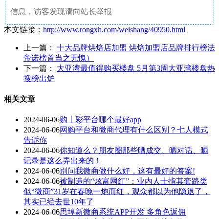
信息，访客发现请向站长举报
本文链接：
http://www.rongxh.com/weishang/40950.html
上一篇：
十大品牌烘焙店加盟 烘焙加盟店品牌排行榜法
帝诺榜首当之无愧）
下一篇：
大亚湾最值得购买楼盘 5月第3周大亚湾楼盘热
搜榜出炉
相关文章
2024-06-06
购丨彩平台哪个最好app
2024-06-06
网购平台和微商代理有什么区别？七人模式
告诉你
2024-06-06
你知道么？朋友圈那些晒成交、晒对话、晒
记录是这么弄出来的！
2024-06-06
别问我微商做什么好，这有最好的答案!
2024-06-06
被制造的“炫富网红”：业内人士指其套路类
似“微商”31岁在春晚一炮而红，观众都以为他隐退了，
其实已经去世10年了
2024-06-06
思埠新微商系统APP开发 多角色返佣