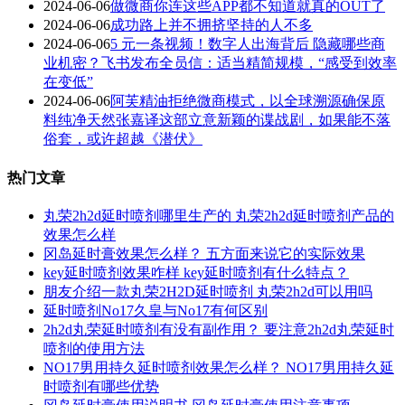
2024-06-06
做微商你连这些APP都不知道就真的OUT了
2024-06-06
成功路上并不拥挤坚持的人不多
2024-06-06
5 元一条视频！数字人出海背后 隐藏哪些商
业机密？飞书发布全员信：适当精简规模，“感受到效率
在变低”
2024-06-06
阿芙精油拒绝微商模式，以全球溯源确保原
料纯净天然张嘉译这部立意新颖的谍战剧，如果能不落
俗套，或许超越《潜伏》
热门文章
丸荣2h2d延时喷剂哪里生产的 丸荣2h2d延时喷剂产品的
效果怎么样
冈岛延时膏效果怎么样？ 五方面来说它的实际效果
key延时喷剂效果咋样 key延时喷剂有什么特点？
朋友介绍一款丸荣2H2D延时喷剂 丸荣2h2d可以用吗
延时喷剂No17久皇与No17有何区别
2h2d丸荣延时喷剂有没有副作用？ 要注意2h2d丸荣延时
喷剂的使用方法
NO17男用持久延时喷剂效果怎么样？ NO17男用持久延
时喷剂有哪些优势