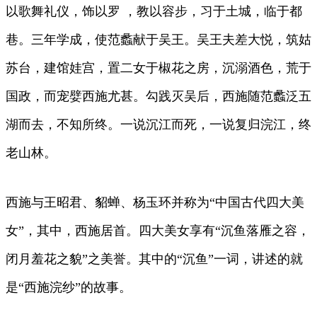
以歌舞礼仪，饰以罗 ，教以容步，习于土城，临于都
巷。三年学成，使范蠡献于吴王。吴王夫差大悦，筑姑
苏台，建馆娃宫，置二女于椒花之房，沉溺酒色，荒于
国政，而宠嬖西施尤甚。勾践灭吴后，西施随范蠡泛五
湖而去，不知所终。一说沉江而死，一说复归浣江，终
老山林。
西施与王昭君、貂蝉、杨玉环并称为“中国古代四大美
女”，其中，西施居首。四大美女享有“沉鱼落雁之容，
闭月羞花之貌”之美誉。其中的“沉鱼”一词，讲述的就
是“西施浣纱”的故事。